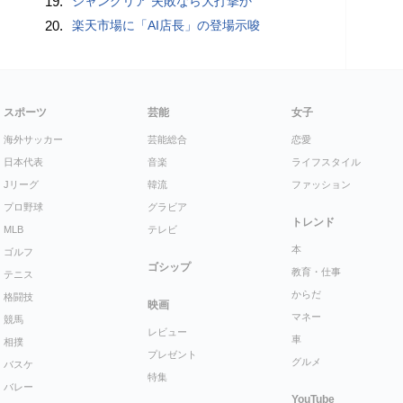
19.
ジャングリア 失敗なら大打撃か
20.
楽天市場に「AI店長」の登場示唆
スポーツ
芸能
女子
海外サッカー
芸能総合
恋愛
日本代表
音楽
ライフスタイル
Jリーグ
韓流
ファッション
プロ野球
グラビア
トレンド
MLB
テレビ
本
ゴルフ
ゴシップ
教育・仕事
テニス
からだ
格闘技
映画
マネー
競馬
レビュー
車
相撲
プレゼント
グルメ
バスケ
特集
バレー
YouTube