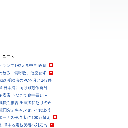
ニュース
トランで192人食中毒 静岡
はねる「無呼吸」治療せず
試験 受験者のPC不具合247件
鮮 日本海に向け飛翔体発射
キ露店 うなぎで食中毒14人
K職員性被害 出演者に怒りの声
3億円分」キャンセル? 女逮捕
ボーナス平均 初の100万超え
堂 熊本地震被災者へ対応も