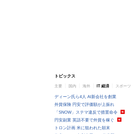
トピックス
主要
国内
海外
IT 経済
スポーツ
ディーン氏ら4人 AI新会社を創業
外貨保険 円安で評価額が上振れ
「SNOW」ステマ違反で措置命令
円安副業 英語不要で外貨を稼ぐ
トロン計画 米に狙われた顛末