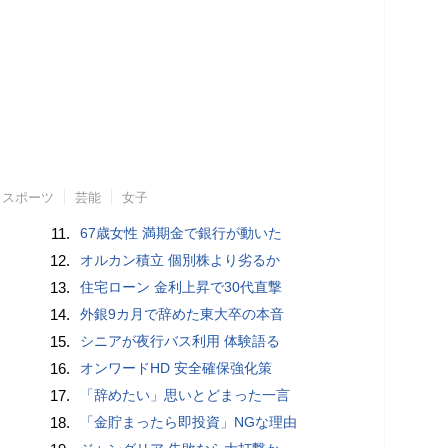
スポーツ
芸能
女子
11.
67歳女性 満期金で銀行が動いた
12.
オルカン積立 個別株より劣るか
13.
住宅ローン 金利上昇で30代直撃
14.
外銀9カ月で辞めた東大卒の本音
15.
シニアが夜行バス利用 体験語る
16.
オンワードHD 安全確保強化策
17.
「辞めたい」思いとどまった一言
18.
「金貯まったら即投資」NGな理由