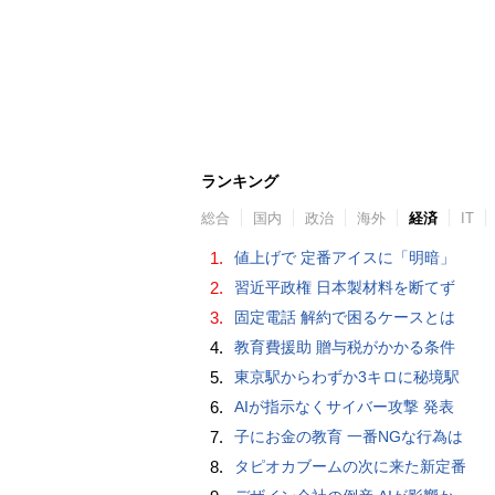
ランキング
総合
国内
政治
海外
経済
IT
1.
値上げで 定番アイスに「明暗」
2.
習近平政権 日本製材料を断てず
3.
固定電話 解約で困るケースとは
4.
教育費援助 贈与税がかかる条件
5.
東京駅からわずか3キロに秘境駅
6.
AIが指示なくサイバー攻撃 発表
7.
子にお金の教育 一番NGな行為は
8.
タピオカブームの次に来た新定番