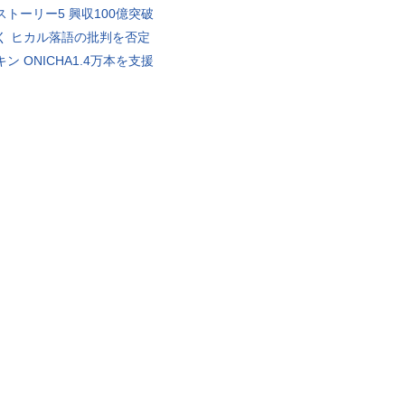
ストーリー5 興収100億突破
く ヒカル落語の批判を否定
ン ONICHA1.4万本を支援