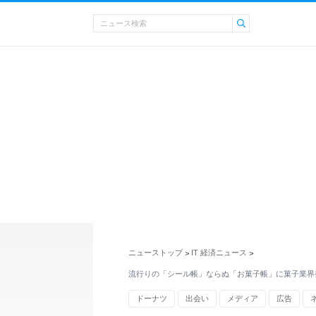
ニューストップ
IT 経済ニュース
>
>
流行りの「シール帳」ならぬ「お菓子帳」に菓子業界
ドーナツ
出会い
メディア
広告
クラシエ