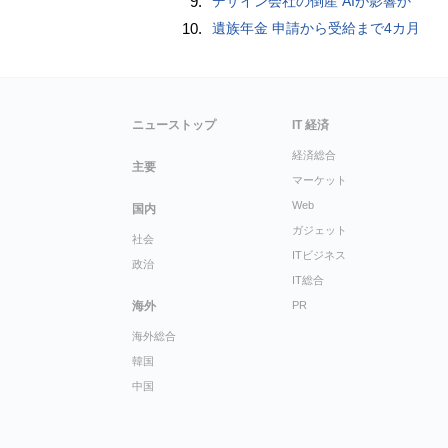
9.
デザイン会社の倒産 AIが影響か
10.
遺族年金 申請から受給まで4カ月
ニューストップ
IT 経済
経済総合
主要
マーケット
Web
国内
ガジェット
社会
ITビジネス
政治
IT総合
海外
PR
海外総合
韓国
中国