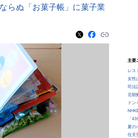
ならぬ「お菓子帳」に菓子業
主要
レス
女性
司法
北朝
ドン
NH
「4
夏の
任天