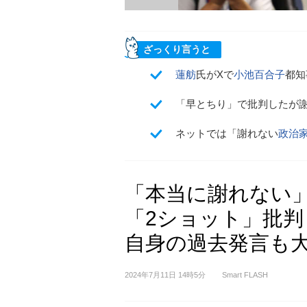
ざっくり言うと
蓮舫
氏がXで
小池百合子
都知
「早とちり」で批判したが
ネットでは「謝れない
政治
「本当に謝れない
「2ショット」批判も
自身の過去発言も
2024年7月11日 14時5分
Smart FLASH