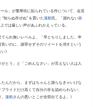
ール」が繁華街に貼られている件について、会見
“知らぬ存ぜぬ” を貫いた
蓮舫
氏。「謝れない
政
X上では厳しい声があふれかえっている。
見てられ無いレベルよ。「早とちりしました。申
ば良いのに、謝罪せずそのツイートを消すという
ない》
りがとう」と「ごめんなさい」が言えない人は人
したんだから、まずはちゃんと謝らなきゃいけな
？プライドだけ高くて自分の非を認められない、
り。
蓮舫
さんの悪いとこが全部出てるよ。》