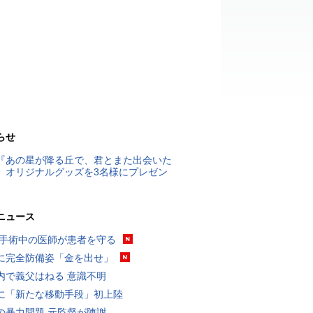
らせ
『あの星が降る丘で、君とまた出会いた
』オリジナルグッズを3名様にプレゼン
ニュース
 手術中の医師が患者を守る
に完全防備姿「金を出せ」
内で義父はねる 意識不明
に「新たな移動手段」初上陸
の暴力問題 元監督が陳謝