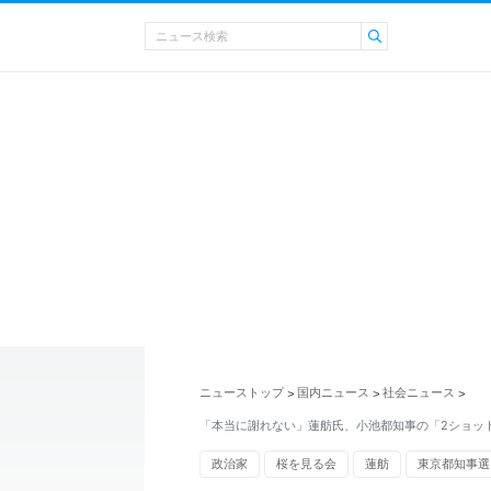
ニューストップ
国内ニュース
社会ニュース
>
>
>
「本当に謝れない」蓮舫氏、小池都知事の「2ショット
政治家
桜を見る会
蓮舫
東京都知事選