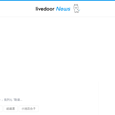
」批判も “勘違…
総裁選
小池百合子