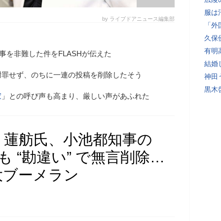
服は
by ライブドアニュース編集部
「外
久保
有明
事を非難した件をFLASHが伝えた
結婚
謝罪せず、のちに一連の投稿を削除したそう
神田
黒木
家
」との呼び声も高まり、厳しい声があふれた
」蓮舫氏、小池都知事の
 “勘違い” で無言削除…
大ブーメラン