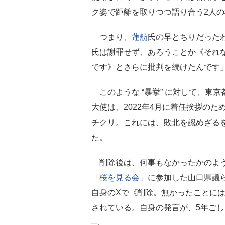
ク姿で距離を取りつつ語り合う2人
つまり、
蓮舫
氏の早とちりだった
氏は謝罪せず、あろうことか《それ
です》とさらに批判を続けたんです
このような “暴挙” に対して、東
大使は、2022年4月に着任挨拶の
チクリ。これには、敗北を認めざる
た。
削除後は、何事もなかったかのよう
「
桜を見る会
」に参加した山口県議
自身のXで《削除。無かったことに
されている。自身の発言が、5年ご
─。