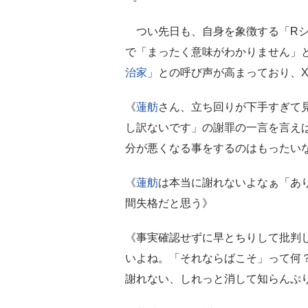
つい先日も、自身を象徴する「Rシ
で「まったく意味がわかりません」と 
治家
」との呼び声が高まっており、
《
蓮舫
さん、立ち回りが下手すぎて
し訳ないです」の謝罪の一言を言え
分が悪くなる事をするのはもったい
《
蓮舫
は本当に謝れないよなぁ「あ
間失格だと思う》
《事実確認せずに早とちりして批判
いよね。「それならばこそ」って何
謝れない、しれっと消して知らんぷ