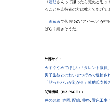
《
蓮舫
さんって謝ったら死ぬと思っ
ることを支持者の方は教えてあげて
総裁選
で落選後の “アピール” が
ばらく続きそうだ。
外部サイト
男子生徒とのわいせつ行為で逮捕さ
関連情報（BiZ PAGE＋）
井の頭線
,
静岡
,
配線
,
葬祭
,
置床工事
,