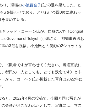
わり、現職の
小池百合子
氏が3選を果たした。だ
がSNSを賑わせており、とりわけ今回3位に終わっ
目を集めている。
ラッド・コーヘン氏が、自身のXで《Congrat
election as Governor of Tokyo!（小池さん、都知事再選お
事の3選を祝福。小池氏との笑顔の2ショットを
で、《敗者ですが言わせてください。当選直後に
ん。都民の一人としても、とても残念です》と非
トから、コーヘン氏が掲載した写真は2022年に
だ。
ると、2022年4月の投稿で、今回と同じ写真が
との会談がおこなわれたとして、写真には、マス