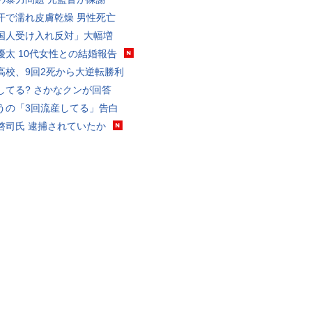
汗で濡れ皮膚乾燥 男性死亡
国人受け入れ反対」大幅増
優太 10代女性との結婚報告
高校、9回2死から大逆転勝利
してる? さかなクンが回答
うの「3回流産してる」告白
啓司氏 逮捕されていたか