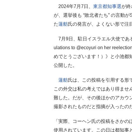
2024年7月7日、
東京都知事選
が終
が、選挙後も “敗北者たち” の言動
た
蓮舫
氏の発言が、よくない形で注
7月9日、駐日イスラエル大使であるギ
ulations to @ecoyuri on her re
めでとうございます！）》と小池都知
公開した。
蓮舫
氏は、この投稿を引用する形
この外交は私の考えではあり得ませ
難した。だが、その後ほかのアカウン
撮影されたものだと指摘が入ったの
「実際、コーヘン氏の投稿をさかのぼ
使用されています。この日は都知事