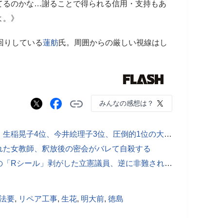
てるのかな…謝ることで得られる信用・支持もあ
よ。》
空回りしている
蓮舫
氏。周囲からの厳しい視線はし
みんなの感想は？
今すぐやめてほしい「タレント議員」生稲晃子4位、今井絵理子3位、圧倒的1位の大御所は？【500人アンケート】
れた女教師、釈放後の密会がバレて自殺する
「貼ったバカが剥がせ」蓮舫氏支援の「Rシール」剥がした立憲議員、逆に非難される “地獄絵図”
法要
,
リペア工事
,
生花
,
明大前
,
徳島