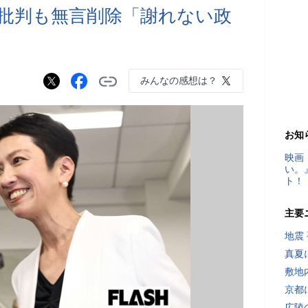
批判も無言削除「謝れない政
みんなの感想は？
お知
映画
い。
ト！
主要
地震
真夏
敷地
京都
広陵