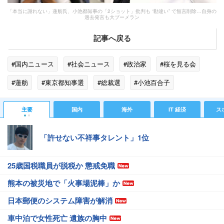
「本当に謝れない」蓮舫氏、小池都知事の「2ショット」批判も “勘違い” で無言削除…自身の
過去発言も大ブーメラン
記事へ戻る
#国内ニュース
#社会ニュース
#政治家
#桜を見る会
#蓮舫
#東京都知事選
#総裁選
#小池百合子
主要
国内
海外
IT 経済
ス
「許せない不祥事タレント」1位
25歳国税職員が脱税か 懲戒免職
熊本の被災地で「火事場泥棒」か
日本郵便のシステム障害が解消
車中泊で女性死亡 遺族の胸中