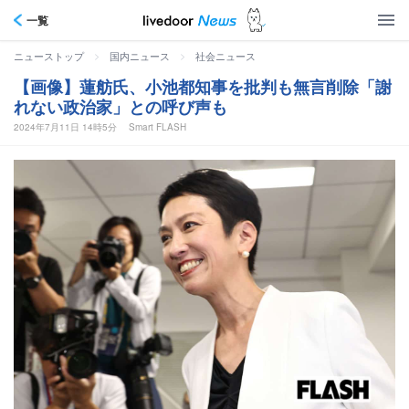
一覧
>
>
ニューストップ
国内ニュース
社会ニュース
【画像】蓮舫氏、小池都知事を批判も無言削除「謝
れない政治家」との呼び声も
2024年7月11日 14時5分
Smart FLASH