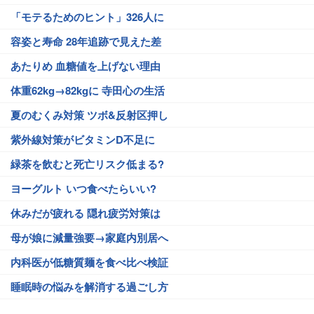
「モテるためのヒント」326人に
容姿と寿命 28年追跡で見えた差
あたりめ 血糖値を上げない理由
体重62kg→82kgに 寺田心の生活
夏のむくみ対策 ツボ&反射区押し
紫外線対策がビタミンD不足に
緑茶を飲むと死亡リスク低まる?
ヨーグルト いつ食べたらいい?
休みだが疲れる 隠れ疲労対策は
母が娘に減量強要→家庭内別居へ
内科医が低糖質麺を食べ比べ検証
睡眠時の悩みを解消する過ごし方