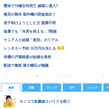
愛知で19歳女性死亡 線路に侵入?
被災の熊本 室外機の窃盗相次ぐ
息子助けようとした父 意識不明
猛暑でも「冷房を控える」7割超
ケニア人と結婚「差別」のリアル
レンタカー予約 10万円分当たる
俳優の戸塚純貴が結婚を発表
配信で激怒 堀大輔氏が物議
健康
芸能
ゴシップ
女子
トレンド
Y
キノコで血糖値スパイクを防ぐ