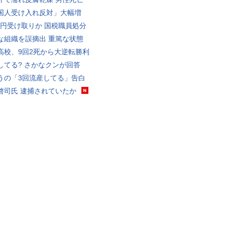
国人受け入れ反対」大幅増
5億円受け取りか 国税職員処分
な組織を誤摘出 重篤な状態
高校、9回2死から大逆転勝利
してる? さかなクンが回答
うの「3回流産してる」告白
啓司氏 逮捕されていたか