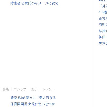
障害者 乙武氏のイメージに変化
「外
1.
正常
有明
結婚
神田
黒木
芸能
ゴシップ
女子
トレンド
豊臣兄弟! 茶々に「美人過ぎる」
保育園園長 女児にわいせつか