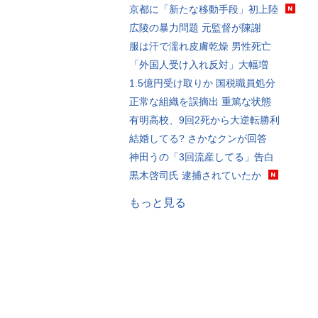
京都に「新たな移動手段」初上陸
広陵の暴力問題 元監督が陳謝
服は汗で濡れ皮膚乾燥 男性死亡
「外国人受け入れ反対」大幅増
1.5億円受け取りか 国税職員処分
正常な組織を誤摘出 重篤な状態
有明高校、9回2死から大逆転勝利
結婚してる? さかなクンが回答
神田うの「3回流産してる」告白
黒木啓司氏 逮捕されていたか
もっと見る