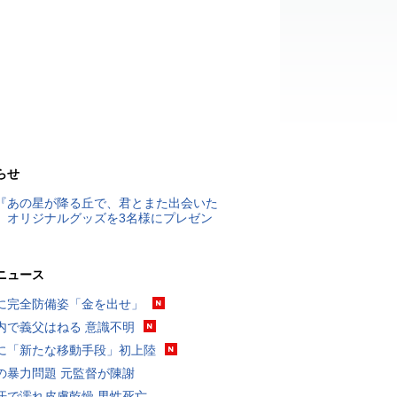
らせ
『あの星が降る丘で、君とまた出会いた
』オリジナルグッズを3名様にプレゼン
ニュース
に完全防備姿「金を出せ」
内で義父はねる 意識不明
に「新たな移動手段」初上陸
の暴力問題 元監督が陳謝
汗で濡れ皮膚乾燥 男性死亡