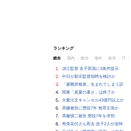
ランキング
総合
国内
政治
海外
経済
IT
1.
須江監督 女子部員に3条件提示
2.
中日が新庄監督招聘を検討か
3.
「避難所格差」生まれてしまう訳
4.
関東「真夏の暑さ」は終了か
5.
大量注文キャンセル43億円以上か
6.
斉藤被告に懲役7年 無罪主張か
7.
斉藤慎二被告 懲役7年を求刑
8.
寿美花代さん死去 息子2人が追悼