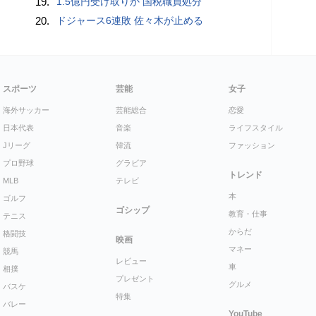
19.
1.5億円受け取りか 国税職員処分
20.
ドジャース6連敗 佐々木が止める
スポーツ
芸能
女子
海外サッカー
芸能総合
恋愛
日本代表
音楽
ライフスタイル
Jリーグ
韓流
ファッション
プロ野球
グラビア
トレンド
MLB
テレビ
本
ゴルフ
ゴシップ
教育・仕事
テニス
からだ
格闘技
映画
マネー
競馬
レビュー
車
相撲
プレゼント
グルメ
バスケ
特集
バレー
YouTube