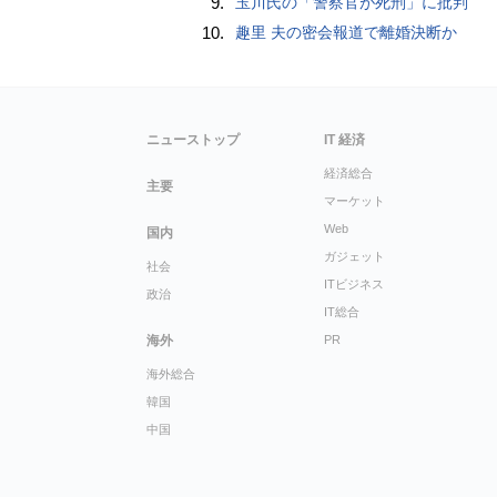
9.
玉川氏の「警察官が死刑」に批判
10.
趣里 夫の密会報道で離婚決断か
ニューストップ
IT 経済
経済総合
主要
マーケット
Web
国内
ガジェット
社会
ITビジネス
政治
IT総合
海外
PR
海外総合
韓国
中国