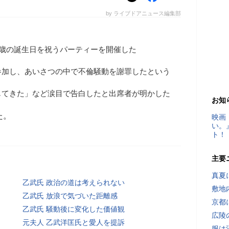
by ライブドアニュース編集部
0歳の誕生日を祝うパーティーを開催した
参加し、あいさつの中で不倫騒動を謝罪したという
じてきた」など涙目で告白したと出席者が明かした
お知
た。
映画
い。
ト！
主要
真夏
乙武氏 政治の道は考えられない
敷地
乙武氏 放浪で気づいた距離感
京都
乙武氏 騒動後に変化した価値観
広陵
元夫人 乙武洋匡氏と愛人を提訴
服は