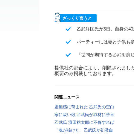
ざっくり言うと
乙武洋匡氏が5日、自身の4
パーティーには妻と子供も
「世間が期待する乙武を演
提供社の都合により、削除されまし
概要のみ掲載しております。
関連ニュース
虚無感に苛まれた 乙武氏の空白
家に吸い殻 乙武氏が取材に苦言
乙武氏 濱田祐太郎に不倫すれば
「魂が抜けた」乙武氏が初激白