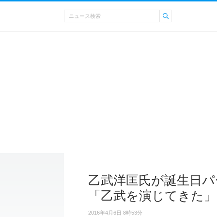
乙武洋匡氏が誕生日パ
「乙武を演じてきた」
2016年4月6日 8時53分