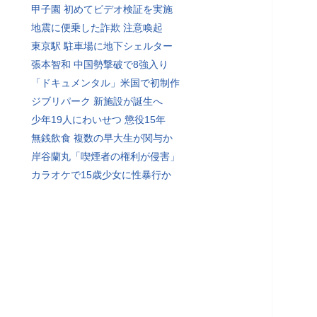
甲子園 初めてビデオ検証を実施
地震に便乗した詐欺 注意喚起
東京駅 駐車場に地下シェルター
張本智和 中国勢撃破で8強入り
「ドキュメンタル」米国で初制作
ジブリパーク 新施設が誕生へ
少年19人にわいせつ 懲役15年
無銭飲食 複数の早大生が関与か
岸谷蘭丸「喫煙者の権利が侵害」
カラオケで15歳少女に性暴行か