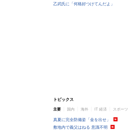
乙武氏に「何格好つけてんだよ」
トピックス
主要
国内
海外
IT 経済
スポーツ
真夏に完全防備姿「金を出せ」
敷地内で義父はねる 意識不明