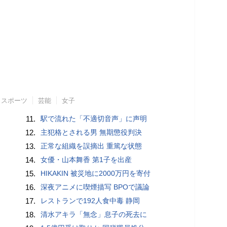
スポーツ
芸能
女子
11.
駅で流れた「不適切音声」に声明
12.
主犯格とされる男 無期懲役判決
13.
正常な組織を誤摘出 重篤な状態
14.
女優・山本舞香 第1子を出産
15.
HIKAKIN 被災地に2000万円を寄付
16.
深夜アニメに喫煙描写 BPOで議論
17.
レストランで192人食中毒 静岡
18.
清水アキラ「無念」息子の死去に