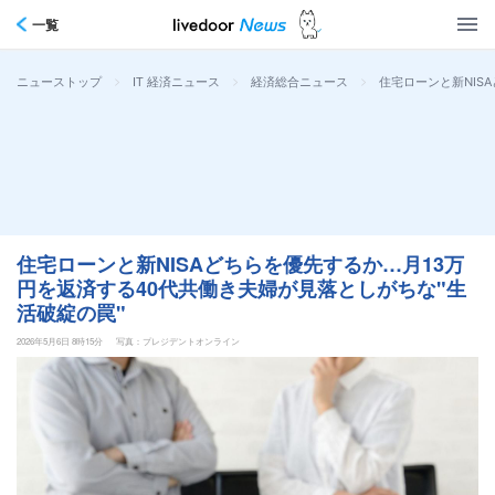
一覧
>
>
>
住宅ローンと新NIS
ニューストップ
IT 経済ニュース
経済総合ニュース
住宅ローンと新NISAどちらを優先するか…月13万
円を返済する40代共働き夫婦が見落としがちな"生
活破綻の罠"
2026年5月6日 8時15分
写真：プレジデントオンライン