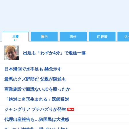
主要
国内
海外
IT 経済
ス
出廷も「わずか4分」で退廷一幕
日本海側で水不足も 懸念示す
最悪のクズ野郎だ 父親が陳述も
商業施設で面識ないJCを殴ったか
「絶対に奇形生まれる」医師反対
ジャングリア プチバズりが発生
代理出産報告も…独国民は大激怒