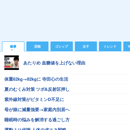
健康
芸能
ゴシップ
女子
トレンド
Y
あたりめ 血糖値を上げない理由
体重62kg→82kgに 寺田心の生活
夏のむくみ対策 ツボ&反射区押し
紫外線対策がビタミンD不足に
母が娘に減量強要→家庭内別居へ
睡眠時の悩みを解消する過ごし方
運動より代謝 人体の省エネ戦略