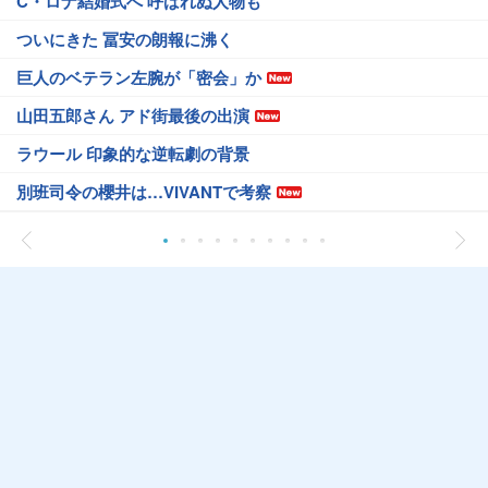
C・ロナ結婚式へ 呼ばれぬ人物も
ついにきた 冨安の朗報に沸く
巨人のベテラン左腕が「密会」か
山田五郎さん アド街最後の出演
ラウール 印象的な逆転劇の背景
別班司令の櫻井は…VIVANTで考察