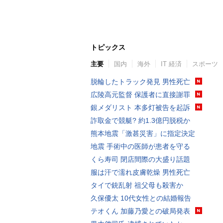
トピックス
主要
国内
海外
IT 経済
スポーツ
脱輪したトラック発見 男性死亡
広陵高元監督 保護者に直接謝罪
銀メダリスト 本多灯被告を起訴
詐取金で競艇? 約1.3億円脱税か
熊本地震「激甚災害」に指定決定
地震 手術中の医師が患者を守る
くら寿司 閉店間際の大盛り話題
服は汗で濡れ皮膚乾燥 男性死亡
タイで銃乱射 祖父母も殺害か
久保優太 10代女性との結婚報告
テオくん 加藤乃愛との破局発表