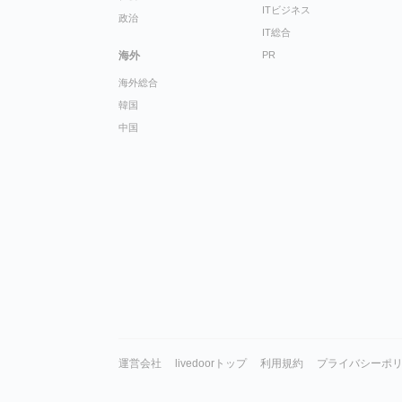
ITビジネス
政治
IT総合
海外
PR
海外総合
韓国
中国
運営会社
livedoorトップ
利用規約
プライバシーポ