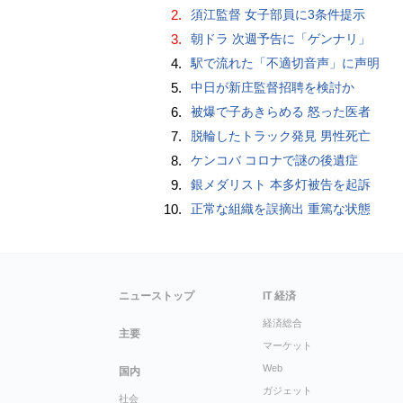
2.
須江監督 女子部員に3条件提示
3.
朝ドラ 次週予告に「ゲンナリ」
4.
駅で流れた「不適切音声」に声明
5.
中日が新庄監督招聘を検討か
6.
被爆で子あきらめる 怒った医者
7.
脱輪したトラック発見 男性死亡
8.
ケンコバ コロナで謎の後遺症
9.
銀メダリスト 本多灯被告を起訴
10.
正常な組織を誤摘出 重篤な状態
ニューストップ
IT 経済
経済総合
主要
マーケット
Web
国内
ガジェット
社会