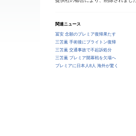
提供社の都合により、削除されまし
関連ニュース
冨安 念願のプレミア復帰果たす
三笘薫 手術後にブライトン復帰
三笘薫 交通事故で不起訴処分
三笘薫 プレミア開幕戦を欠場へ
プレミアに日本人8人 海外が驚く