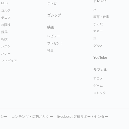
トレンド
MLB
テレビ
本
ゴルフ
ゴシップ
教育・仕事
テニス
からだ
格闘技
映画
マネー
競馬
レビュー
車
相撲
プレゼント
グルメ
バスケ
特集
バレー
YouTube
フィギュア
サブカル
アニメ
ゲーム
コミック
リシー
コンテンツ・広告ポリシー
livedoorお客様サポートセンター