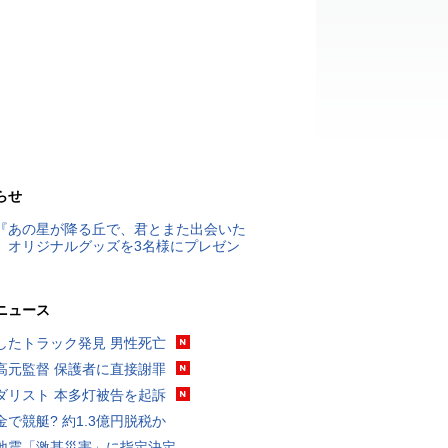
らせ
『あの星が降る丘で、君とまた出会いた
』オリジナルグッズを3名様にプレゼン
ニュース
したトラック発見 男性死亡
高元監督 保護者に直接謝罪
ダリスト 本多灯被告を起訴
金で競艇? 約1.3億円脱税か
地震「激甚災害」に指定決定