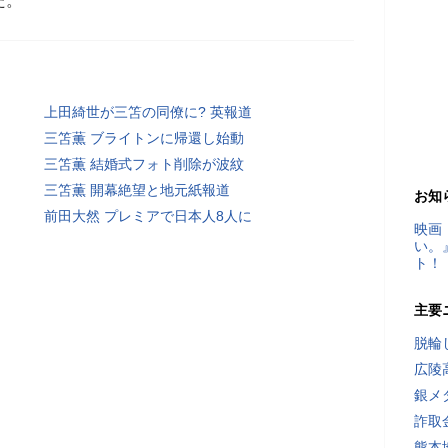
た。
上田綺世が三笘の同僚に? 英報道
三笘薫 ブライトンに帰還し始動
三笘薫 結婚式フォト削除が波紋
三笘薫 開幕絶望と地元紙報道
お知
前田大然 プレミアで日本人8人に
映画
い。
ト！
主要
脱輪
広陵
銀メ
詐取
熊本