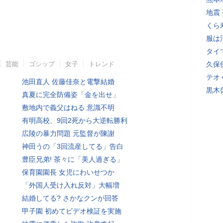
地震
くら
服は
タイ
芸能
ゴシップ
女子
トレンド
久保
テオ
池田直人 佐藤佳奈と電撃結婚
黒木
真夏に完全防備姿「金を出せ」
敷地内で義父はねる 意識不明
有明高校、9回2死から大逆転勝利
広陵の暴力問題 元監督が陳謝
神田うの「3回流産してる」告白
豊臣兄弟! 茶々に「美人過ぎる」
保育園園長 女児にわいせつか
「外国人受け入れ反対」大幅増
結婚してる? さかなクンが回答
甲子園 初めてビデオ検証を実施