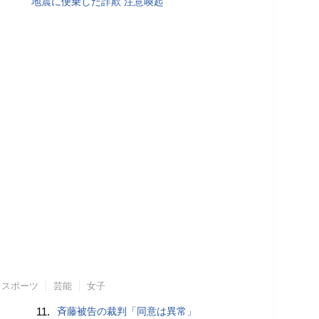
地震に便乗した詐欺 注意喚起
スポーツ
芸能
女子
11.
斉藤被告の裁判「同意は異常」