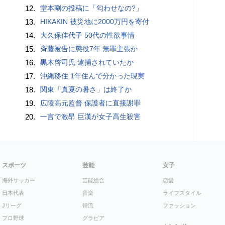
12.
堂本剛の投稿に「匂わせなの?」
13.
HIKAKIN 被災地に2000万円を寄付
14.
大久保佳代子 50代の性欲事情
15.
斉藤被告に懲役7年 無罪主張か
16.
黒木啓司氏 逮捕されていたか
17.
沖縄移住 1年住んで分かった現実
18.
関東「真夏の暑さ」は終了か
19.
広陵高元監督 保護者に直接謝罪
20.
一言で激昂 巨漢が女子高生殺害
スポーツ
芸能
女子
海外サッカー
芸能総合
恋愛
日本代表
音楽
ライフスタイル
Jリーグ
韓流
ファッション
プロ野球
グラビア