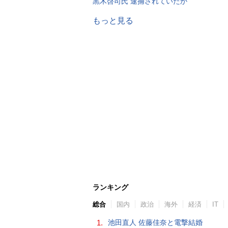
黒木啓司氏 逮捕されていたか
もっと見る
ランキング
総合
国内
政治
海外
経済
IT
1.
池田直人 佐藤佳奈と電撃結婚