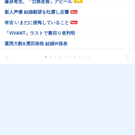
藤原竜也、「労務改善」アピール
新人声優 結婚願望を吐露し反響
有吉 いまだに後悔していること
「VIVANT」ラストで裏切り者判明
重岡大毅&濱田崇裕 結婚W発表