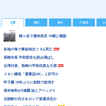
主要
国内
海外
IT 経済
ス
槍ヶ岳で遺体発見 19歳と確認
各地の海で事故相次ぐ 4人死亡
長崎市長 平和宣言を読み飛ばし
台湾代表、長崎の平和式典を欠席
イオン爆発「貴重品OK」と許可か
甲子園 10年ぶりに初戦で姿消す
張本智和が2連覇 妹とアベックV
北朝鮮が兵士をロシア派遣決定か