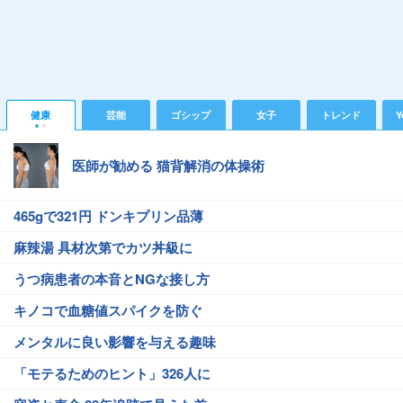
健康
芸能
ゴシップ
女子
トレンド
Y
医師が勧める 猫背解消の体操術
465gで321円 ドンキプリン品薄
麻辣湯 具材次第でカツ丼級に
うつ病患者の本音とNGな接し方
キノコで血糖値スパイクを防ぐ
メンタルに良い影響を与える趣味
「モテるためのヒント」326人に