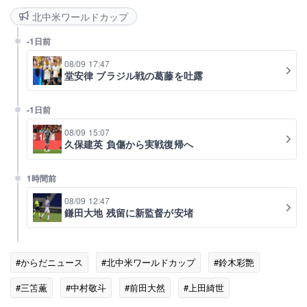
北中米ワールドカップ
-1日前
08/09 17:47
堂安律 ブラジル戦の葛藤を吐露
-1日前
08/09 15:07
久保建英 負傷から実戦復帰へ
1時間前
08/09 12:47
鎌田大地 残留に新監督が安堵
#からだニュース
#北中米ワールドカップ
#鈴木彩艶
#三笘薫
#中村敬斗
#前田大然
#上田綺世