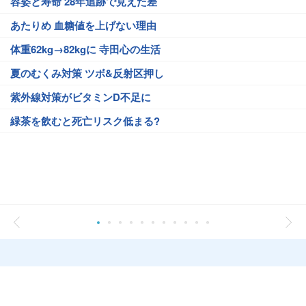
容姿と寿命 28年追跡で見えた差
あたりめ 血糖値を上げない理由
体重62kg→82kgに 寺田心の生活
夏のむくみ対策 ツボ&反射区押し
紫外線対策がビタミンD不足に
緑茶を飲むと死亡リスク低まる?