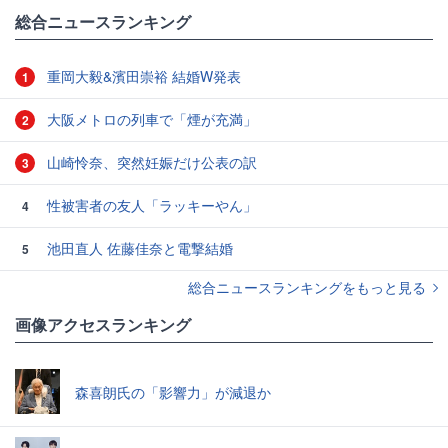
総合ニュースランキング
重岡大毅&濱田崇裕 結婚W発表
1
大阪メトロの列車で「煙が充満」
2
山崎怜奈、突然妊娠だけ公表の訳
3
性被害者の友人「ラッキーやん」
4
池田直人 佐藤佳奈と電撃結婚
5
総合ニュースランキングをもっと見る
画像アクセスランキング
森喜朗氏の「影響力」が減退か