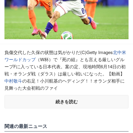
負傷交代した久保の状態は気がかりだ(C)Getty Images
北中米
ワールドカップ
（W杯）で『死の組』とも言える厳しいグル
ープFに入っている日本代表。案の定、現地時間6月14日の初
戦・オランダ戦（ダラス）は厳しい戦いになった。【動画】
中村敬斗
の右足！小川航基のヘディング！！オランダ相手に
見舞った大会初戦のファイ
続きを読む
関連の最新ニュース