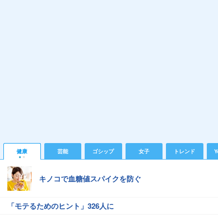
健康
芸能
ゴシップ
女子
トレンド
Y
キノコで血糖値スパイクを防ぐ
「モテるためのヒント」326人に