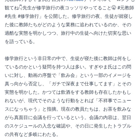
観てね👇先生が修学旅行の夜コッソリやってること🤫 #元教師
#先生 #修学旅行」を公開した。修学旅行の夜、生徒が就寝し
た後に教師たちがどのような業務に追われているのか、その
過酷な実態を明かしつつ、旅行中の生徒へ向けた切実な思い
を語っている。
修学旅行という非日常の中で、生徒が寝た後に教師は何をし
ているのかという疑問を持つ人は多い。すぎやま氏はこの問
いに対し、動画の序盤で「飲み会」という一部のイメージを
真っ向から否定し、「ガチで深夜まで仕事してます」とその
実態を明かした。かつては飲酒をする教師も存在したかもし
れないが、現代でそのような行動をとれば「不祥事でニュー
スになっちゃう」と指摘。現在の教員たちは、お茶を飲みな
がら真面目に会議を行っているという。会議の内容は、翌日
のスケジュールの入念な確認や、その日に発生したトラブル
の共有など多岐にわたる。