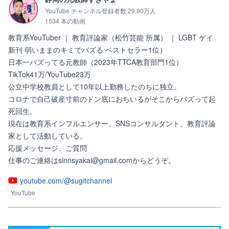
YouTube チャンネル登録者数 29.90万人
1534 本の動画
教育系YouTuber ｜ 教育評論家（松竹芸能 所属） ｜ LGBT ゲイ

新刊 弱いままのキミでバズる ベストセラー1位）

日本一バズってる元教師（2023年TTCA教育部門1位）

TikTok41万/YouTube23万

公立中学校教員として10年以上勤務したのちに独立。

コロナで自己破産寸前のドン底におちいるがそこからバズって起
死回生。

現在は教育系インフルエンサー、SNSコンサルタント、教育評論
家として活動している。

応援メッセージ、ご質問

仕事のご連絡はsinnsyakai@gmail.comからどうぞ。
youtube.com/@sugitchannel
YouTube