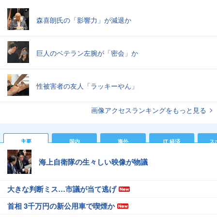
森喜朗氏の「影響力」が減退か
巨人のベテラン左腕が「密会」か
性被害者の友人「ラッキーやん」
画像アクセスランキングをもっと見る
主要
国内
海外
IT 経済
ス
海上自衛隊の生々しい映像が物議
大きな判断ミス…市議が当て逃げ
首相 3千万円の新公用車で喫煙か