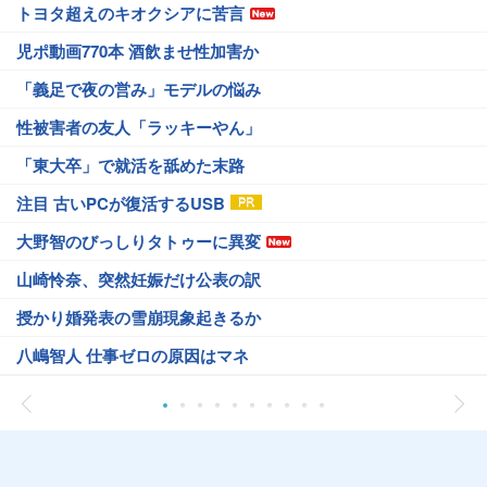
トヨタ超えのキオクシアに苦言
児ポ動画770本 酒飲ませ性加害か
「義足で夜の営み」モデルの悩み
性被害者の友人「ラッキーやん」
「東大卒」で就活を舐めた末路
注目 古いPCが復活するUSB
大野智のびっしりタトゥーに異変
山崎怜奈、突然妊娠だけ公表の訳
授かり婚発表の雪崩現象起きるか
八嶋智人 仕事ゼロの原因はマネ