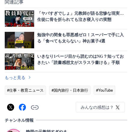
関連記事
「ヤバすぎでしょ」元教師が語る悲惨な現実…
生徒に骨を折られても泣き寝入りの実態
勉強中の間食も罪悪感ゼロ！スーパーで手に入
る「食べても太らない」神お菓子4選
いきなり1ページ目から読むのはNG？知ってお
きたい「読書感想文がスラスラ書ける」手順
もっと見る
#仕事・教育ニュース
#国内旅行・日本旅行
#YouTube
みんなの感想は？
チャンネル情報
静岡の元教師すぎやま