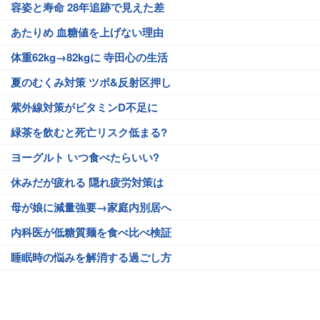
容姿と寿命 28年追跡で見えた差
あたりめ 血糖値を上げない理由
体重62kg→82kgに 寺田心の生活
夏のむくみ対策 ツボ&反射区押し
紫外線対策がビタミンD不足に
緑茶を飲むと死亡リスク低まる?
ヨーグルト いつ食べたらいい?
休みだが疲れる 隠れ疲労対策は
母が娘に減量強要→家庭内別居へ
内科医が低糖質麺を食べ比べ検証
睡眠時の悩みを解消する過ごし方