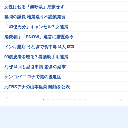
女性はねる「無呼吸」治療せず
福岡の議長 地震巡り不謹慎発言
「43億円分」キャンセル? 女逮捕
消費者庁「SNOW」運営に措置命令
ドンキ露店 うなぎで食中毒14人
90歳患者を殴る? 看護助手を逮捕
なぜ14回も忌引申請 驚きの結末
ケンコバ コロナで謎の後遺症
元TBSアナの山本里菜 離婚を公表