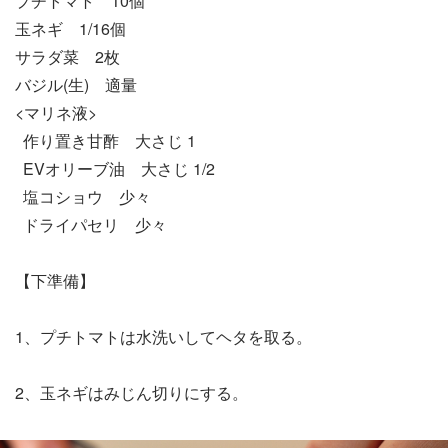
プチトマト 10個
玉ネギ 1/16個
サラダ菜 2枚
バジル(生) 適量
<マリネ液>
作り置き甘酢 大さじ 1
EVオリーブ油 大さじ 1/2
塩コショウ 少々
ドライパセリ 少々
【下準備】
1、プチトマトは水洗いしてヘタを取る。
2、玉ネギはみじん切りにする。