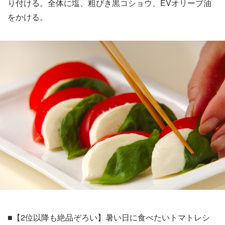
り付ける。全体に塩、粗びき黒コショウ、EVオリーブ油
をかける。
■【2位以降も絶品ぞろい】暑い日に食べたいトマトレシ