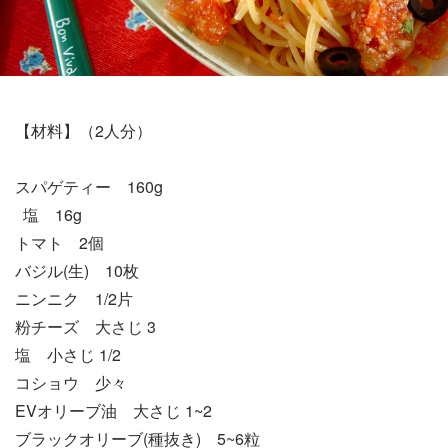
【材料】（2人分）
スパゲティー 160g
塩 16g
トマト 2個
バジル(生) 10枚
ニンニク 1/2片
粉チーズ 大さじ 3
塩 小さじ 1/2
コショウ 少々
EVオリーブ油 大さじ 1~2
ブラックオリーブ(種抜き) 5~6粒