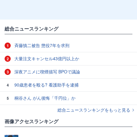
総合ニュースランキング
斉藤慎二被告 懲役7年を求刑
1
大量注文キャンセル43億円以上か
2
深夜アニメに喫煙描写 BPOで議論
3
90歳患者を殴る? 看護助手を逮捕
4
桐谷さん がん後悔「千円位」か
5
総合ニュースランキングをもっと見る
画像アクセスランキング