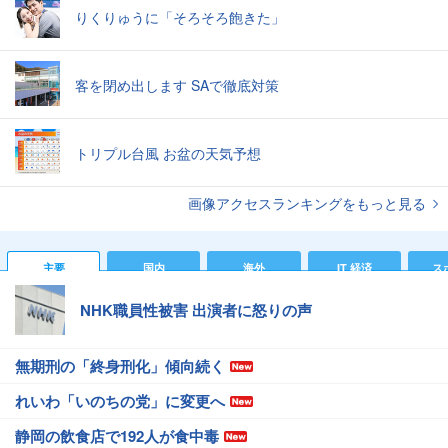
りくりゅうに「そろそろ飽きた」
客を閉め出します SAで徹底対策
トリプル台風 お盆の天気予想
画像アクセスランキングをもっと見る
主要
国内
海外
IT 経済
ス
NHK職員性被害 出演者に怒りの声
無期刑の「終身刑化」傾向続く
れいわ「いのちの党」に変更へ
静岡の飲食店で192人が食中毒