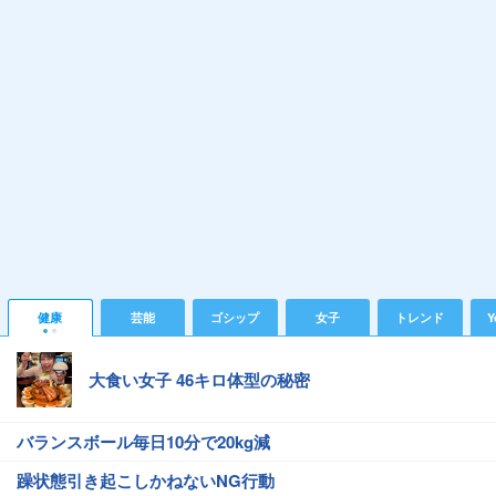
健康
芸能
ゴシップ
女子
トレンド
Y
大食い女子 46キロ体型の秘密
バランスボール毎日10分で20kg減
躁状態引き起こしかねないNG行動