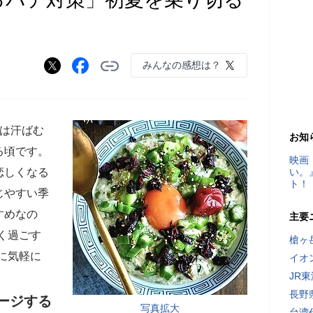
みんなの感想は？
中は汗ばむ
お知
る頃です。
映画
恋しくなる
い。
ト！
じやすい季
すめなの
主要
く過ごす
槍ヶ
に気軽に
イオ
JR
長野
ージする
写真拡大
台湾