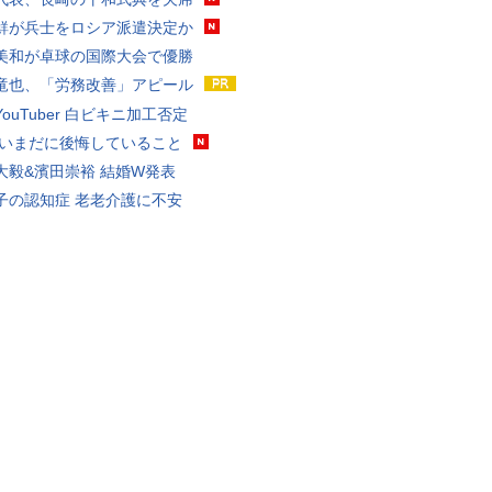
鮮が兵士をロシア派遣決定か
美和が卓球の国際大会で優勝
竜也、「労務改善」アピール
ouTuber 白ビキニ加工否定
 いまだに後悔していること
大毅&濱田崇裕 結婚W発表
子の認知症 老老介護に不安