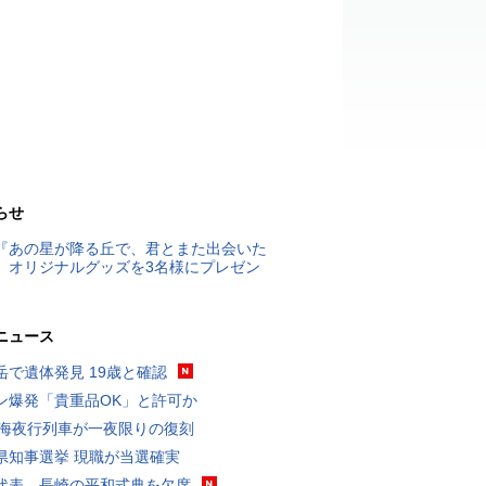
らせ
『あの星が降る丘で、君とまた出会いた
』オリジナルグッズを3名様にプレゼン
ニュース
岳で遺体発見 19歳と確認
ン爆発「貴重品OK」と許可か
東海夜行列車が一夜限りの復刻
県知事選挙 現職が当選確実
代表、長崎の平和式典を欠席