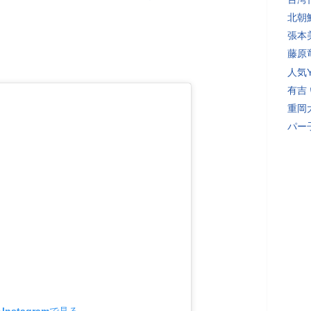
北朝
張本
藤原
人気Y
有吉
重岡
パー
nstagramで見る