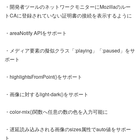
・開発者ツールのネットワークモニターにMozillaのルー
トCAに登録されていない証明書の接続を表示するように
・areaNotify APIをサポート
・メディア要素の擬似クラス「:playing」「:paused」をサ
ポート
・highlightsFromPoint()をサポート
・画像に対するlight-dark()をサポート
・color-mix()関数へ任意の数の色を入力可能に
・遅延読み込みされる画像のsizes属性でauto値をサポー
ト