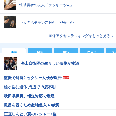
性被害者の友人「ラッキーやん」
巨人のベテラン左腕が「密会」か
画像アクセスランキングをもっと見る
主要
国内
海外
IT 経済
ス
海上自衛隊の生々しい映像が物議
盗撮で所持? セクシー女優が報告
槍ヶ岳に遺体 周辺で19歳不明
秋田県職員、報道対応で喫煙
風呂を覗くため敷地侵入 49歳男
正直しんどい夏のレジャー1位