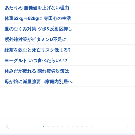
あたりめ 血糖値を上げない理由
体重62kg→82kgに 寺田心の生活
夏のむくみ対策 ツボ&反射区押し
紫外線対策がビタミンD不足に
緑茶を飲むと死亡リスク低まる?
ヨーグルト いつ食べたらいい?
休みだが疲れる 隠れ疲労対策は
母が娘に減量強要→家庭内別居へ