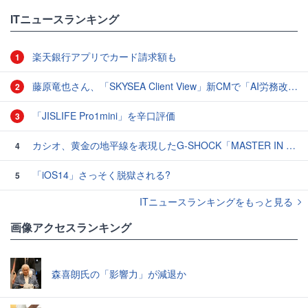
ITニュースランキング
楽天銀行アプリでカード請求額も
1
藤原竜也さん、「SKYSEA Client View」新CMで「AI労務改善」をアピール 働き方をAIが分析したら「すぐに休んで」と言われる？
2
「JISLIFE Pro1mini」を辛口評価
3
カシオ、黄金の地平線を表現したG-SHOCK「MASTER IN HORIZON GOLD」3モデル
4
「iOS14」さっそく脱獄される?
5
ITニュースランキングをもっと見る
画像アクセスランキング
森喜朗氏の「影響力」が減退か