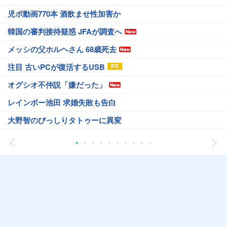
児ポ動画770本 酒飲ませ性加害か
韓国の審判接待疑惑 JFAが調査へ
メッシの父ホルヘさん 68歳死去
注目 古いPCが復活するUSB
オグシオ不仲説「嫌だった」
レインボー池田 求婚失敗も告白
大野智のびっしりタトゥーに異変