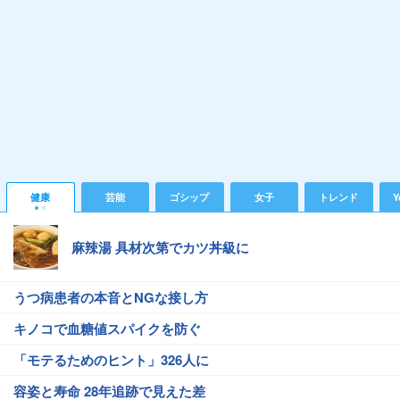
健康
芸能
ゴシップ
女子
トレンド
Y
麻辣湯 具材次第でカツ丼級に
うつ病患者の本音とNGな接し方
キノコで血糖値スパイクを防ぐ
「モテるためのヒント」326人に
容姿と寿命 28年追跡で見えた差