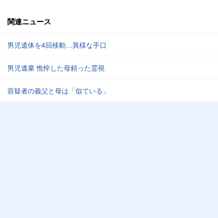
関連ニュース
男児遺体を4回移動…異様な手口
男児遺棄 憔悴した母頼った霊視
容疑者の義父と母は「似ている」