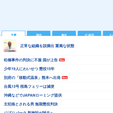
主要
国内
海外
IT 経済
ス
正常な組織を誤摘出 重篤な状態
松橋事件の判決に不服 国が上告
少年19人にわいせつ 懲役15年
別府の「移動式温泉」熊本へ出発
台風13号 桜島フェリーは減便
沖縄などでJAPANローミング提供
主犯格とされる男 無期懲役判決
ジブリパーク 新施設が誕生へ