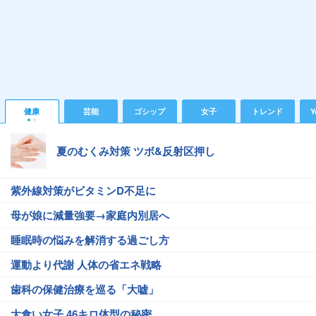
健康
芸能
ゴシップ
女子
トレンド
Y
夏のむくみ対策 ツボ&反射区押し
紫外線対策がビタミンD不足に
母が娘に減量強要→家庭内別居へ
睡眠時の悩みを解消する過ごし方
運動より代謝 人体の省エネ戦略
歯科の保健治療を巡る「大嘘」
大食い女子 46キロ体型の秘密