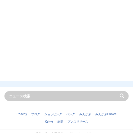
Peachy
ブログ
ショッピング
バンク
みんかぶ
みんかぶChoice
Kstyle
株探
プレスリリース