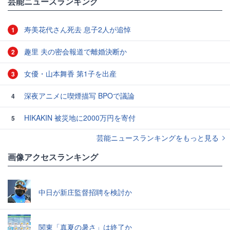
芸能ニュースランキング
寿美花代さん死去 息子2人が追悼
1
趣里 夫の密会報道で離婚決断か
2
女優・山本舞香 第1子を出産
3
深夜アニメに喫煙描写 BPOで議論
4
HIKAKIN 被災地に2000万円を寄付
5
芸能ニュースランキングをもっと見る
画像アクセスランキング
中日が新庄監督招聘を検討か
関東「真夏の暑さ」は終了か