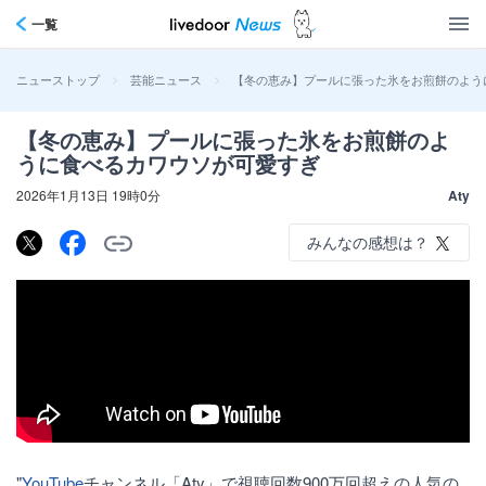
一覧
>
>
【冬の恵み】プールに張った氷をお煎餅のよう
ニューストップ
芸能ニュース
【冬の恵み】プールに張った氷をお煎餅のよ
うに食べるカワウソが可愛すぎ
2026年1月13日 19時0分
Aty
みんなの感想は？
"
YouTube
チャンネル「Aty」で視聴回数900万回超えの人気の