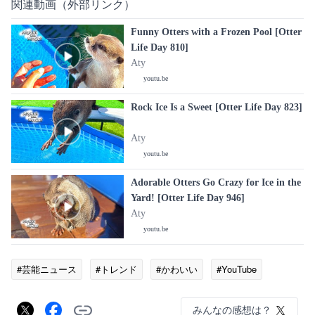
関連動画（外部リンク）
Funny Otters with a Frozen Pool [Otter
Life Day 810]
Aty
youtu.be
Rock Ice Is a Sweet [Otter Life Day 823]
Aty
youtu.be
Adorable Otters Go Crazy for Ice in the
Yard! [Otter Life Day 946]
Aty
youtu.be
#芸能ニュース
#トレンド
#かわいい
#YouTube
みんなの感想は？