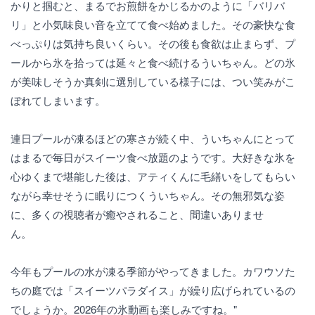
かりと掴むと、まるでお煎餅をかじるかのように「バリバ
リ」と小気味良い音を立てて食べ始めました。その豪快な食
べっぷりは気持ち良いくらい。その後も食欲は止まらず、プ
ールから氷を拾っては延々と食べ続けるういちゃん。どの氷
が美味しそうか真剣に選別している様子には、つい笑みがこ
ぼれてしまいます。
連日プールが凍るほどの寒さが続く中、ういちゃんにとって
はまるで毎日がスイーツ食べ放題のようです。大好きな氷を
心ゆくまで堪能した後は、アティくんに毛繕いをしてもらい
ながら幸せそうに眠りにつくういちゃん。その無邪気な姿
に、多くの視聴者が癒やされること、間違いありませ
ん。
今年もプールの水が凍る季節がやってきました。カワウソた
ちの庭では「スイーツパラダイス」が繰り広げられているの
でしょうか。2026年の氷動画も楽しみですね。"