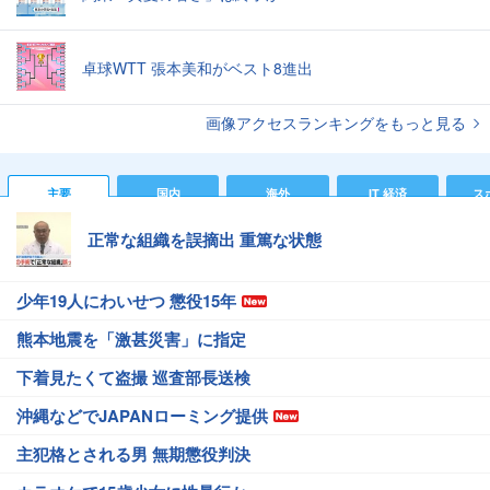
卓球WTT 張本美和がベスト8進出
画像アクセスランキングをもっと見る
主要
国内
海外
IT 経済
ス
正常な組織を誤摘出 重篤な状態
少年19人にわいせつ 懲役15年
熊本地震を「激甚災害」に指定
下着見たくて盗撮 巡査部長送検
沖縄などでJAPANローミング提供
主犯格とされる男 無期懲役判決