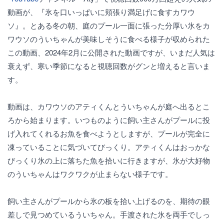
動画が、『氷を口いっぱいに頬張り満足げに食すカワウ
ソ』。とある冬の朝、庭のプール一面に張った分厚い氷をカ
ワウソのういちゃんが美味しそうに食べる様子が収められた
この動画、2024年2月に公開された動画ですが、いまだ人気は
衰えず、寒い季節になると視聴回数がグンと増えると言いま
す。
動画は、カワウソのアティくんとういちゃんが庭へ出るとこ
ろから始まります。いつものように飼い主さんがプールに投
げ入れてくれるお魚を食べようとしますが、プールが完全に
凍っていることに気づいてびっくり。アティくんはおっかな
びっくり氷の上に落ちた魚を拾いに行きますが、氷が大好物
のういちゃんはワクワクが止まらない様子です。
飼い主さんがプールから氷の板を拾い上げるのを、期待の眼
差しで見つめているういちゃん。手渡された氷を両手でしっ