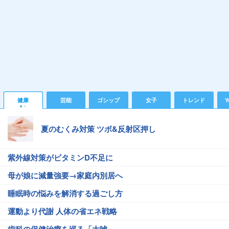
健康
芸能
ゴシップ
女子
トレンド
Y
夏のむくみ対策 ツボ&反射区押し
紫外線対策がビタミンD不足に
母が娘に減量強要→家庭内別居へ
睡眠時の悩みを解消する過ごし方
運動より代謝 人体の省エネ戦略