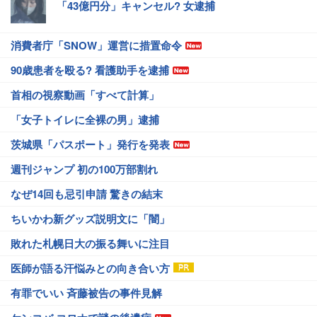
「43億円分」キャンセル? 女逮捕
消費者庁「SNOW」運営に措置命令
90歳患者を殴る? 看護助手を逮捕
首相の視察動画「すべて計算」
「女子トイレに全裸の男」逮捕
茨城県「パスポート」発行を発表
週刊ジャンプ 初の100万部割れ
なぜ14回も忌引申請 驚きの結末
ちいかわ新グッズ説明文に「闇」
敗れた札幌日大の振る舞いに注目
医師が語る汗悩みとの向き合い方
有罪でいい 斉藤被告の事件見解