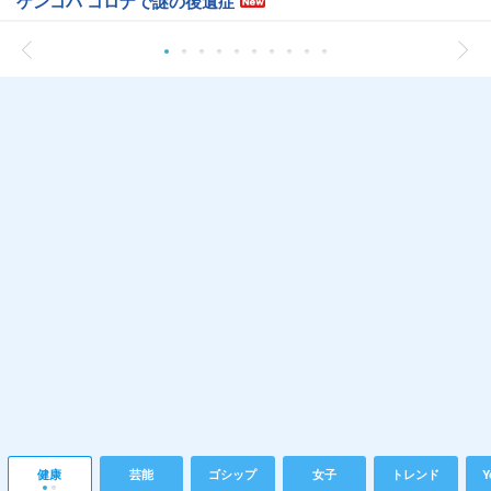
ケンコバ コロナで謎の後遺症
健康
芸能
ゴシップ
女子
トレンド
Y