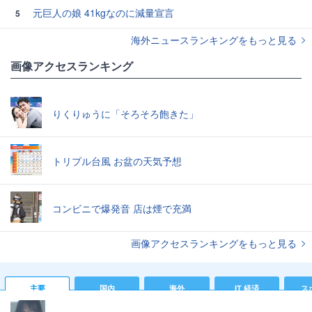
元巨人の娘 41kgなのに減量宣言
5
海外ニュースランキングをもっと見る
画像アクセスランキング
りくりゅうに「そろそろ飽きた」
トリプル台風 お盆の天気予想
コンビニで爆発音 店は煙で充満
画像アクセスランキングをもっと見る
主要
国内
海外
IT 経済
ス