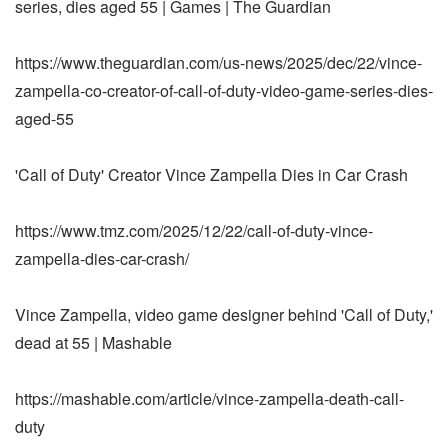
series, dies aged 55 | Games | The Guardian
https://www.theguardian.com/us-news/2025/dec/22/vince-
zampella-co-creator-of-call-of-duty-video-game-series-dies-
aged-55
'Call of Duty' Creator Vince Zampella Dies in Car Crash
https://www.tmz.com/2025/12/22/call-of-duty-vince-
zampella-dies-car-crash/
Vince Zampella, video game designer behind 'Call of Duty,'
dead at 55 | Mashable
https://mashable.com/article/vince-zampella-death-call-
duty