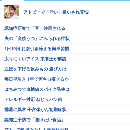
アトピーで「汚い」扱いされ苦悩
認知症研究で「音」注目される
夫の「産後うつ」にみられる症状
1日10回 お腹引き締まる簡単習慣
太りにくいアイス 栄養士が解説
血圧を下げる飲みもの 選び方は
毎日早歩き 1年で何キロ痩せるか
はちみつで血糖値スパイク発生は
アレルギー対応 ねじりパン術
排泄に異常 子宮体がん初期症状
認知症予防で「避けたい食品」
筋トレ7年 彼女なしも肉体は別格