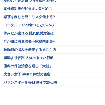
夏のむくみ対策 ツボ&反射区押し
紫外線対策がビタミンD不足に
緑茶を飲むと死亡リスク低まる?
ヨーグルト いつ食べるといいの
休みだが疲れる 隠れ疲労対策は
母が娘に減量強要→家庭内別居へ
睡眠時の悩みを解消する過ごし方
運動より代謝 人体の省エネ戦略
歯科の保健治療を巡る「大嘘」
大食い女子 46キロ体型の秘密
バランスボール毎日10分で20kg減