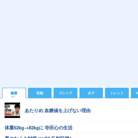
健康
芸能
ゴシップ
女子
トレンド
Y
あたりめ 血糖値を上げない理由
体重62kg→82kgに 寺田心の生活