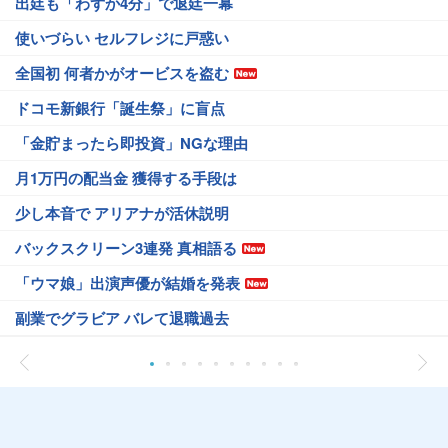
出廷も「わずか4分」で退廷一幕
使いづらい セルフレジに戸惑い
全国初 何者かがオービスを盗む
ドコモ新銀行「誕生祭」に盲点
「金貯まったら即投資」NGな理由
月1万円の配当金 獲得する手段は
少し本音で アリアナが活休説明
バックスクリーン3連発 真相語る
「ウマ娘」出演声優が結婚を発表
副業でグラビア バレて退職過去