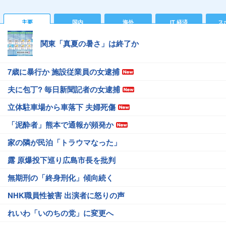
主要
国内
海外
IT 経済
ス
関東「真夏の暑さ」は終了か
7歳に暴行か 施設従業員の女逮捕
夫に包丁? 毎日新聞記者の女逮捕
立体駐車場から車落下 夫婦死傷
「泥酔者」熊本で通報が頻発か
家の隣が民泊「トラウマなった」
露 原爆投下巡り広島市長を批判
無期刑の「終身刑化」傾向続く
NHK職員性被害 出演者に怒りの声
れいわ「いのちの党」に変更へ