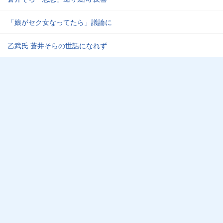
「娘がセク女なってたら」議論に
乙武氏 蒼井そらの世話になれず