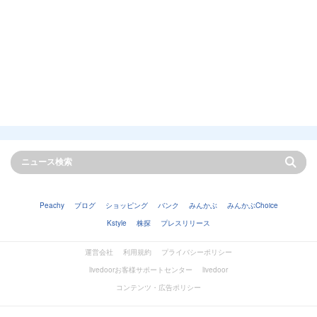
Peachy
ブログ
ショッピング
バンク
みんかぶ
みんかぶChoice
Kstyle
株探
プレスリリース
運営会社
利用規約
プライバシーポリシー
livedoorお客様サポートセンター
livedoor
コンテンツ・広告ポリシー