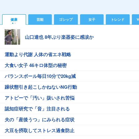
健康
芸能
ゴシップ
女子
トレンド
Y
山口達也 8年ぶり楽器姿に感涙か
運動より代謝 人体の省エネ戦略
大食い女子 46キロ体型の秘密
バランスボール毎日10分で20kg減
躁状態引き起こしかねないNG行動
アトピーで「汚い」扱いされ苦悩
認知症研究で「音」注目される
夫の「産後うつ」にみられる症状
大豆を摂取してストレス過食防止