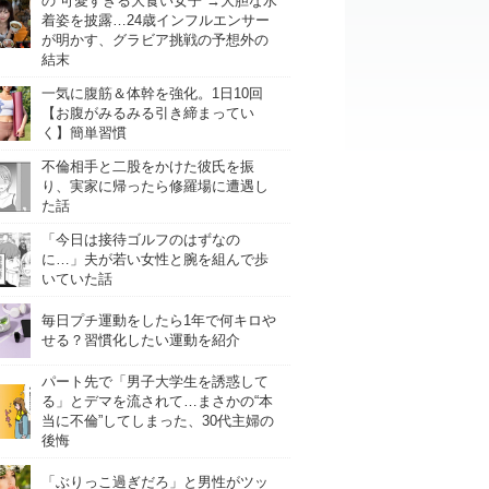
の“可愛すぎる大食い女子”→大胆な水
着姿を披露…24歳インフルエンサー
が明かす、グラビア挑戦の予想外の
結末
一気に腹筋＆体幹を強化。1日10回
【お腹がみるみる引き締まってい
く】簡単習慣
不倫相手と二股をかけた彼氏を振
り、実家に帰ったら修羅場に遭遇し
た話
「今日は接待ゴルフのはずなの
に…」夫が若い女性と腕を組んで歩
いていた話
毎日プチ運動をしたら1年で何キロや
せる？習慣化したい運動を紹介
パート先で「男子大学生を誘惑して
る」とデマを流されて…まさかの“本
当に不倫”してしまった、30代主婦の
後悔
「ぶりっこ過ぎだろ」と男性がツッ