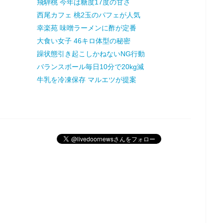
飛騨桃 今年は糖度17度の甘さ
西尾カフェ 桃2玉のパフェが人気
幸楽苑 味噌ラーメンに酢が定番
大食い女子 46キロ体型の秘密
躁状態引き起こしかねないNG行動
バランスボール毎日10分で20kg減
牛乳を冷凍保存 マルエツが提案