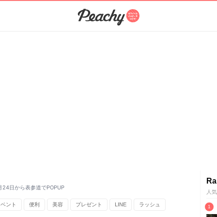
Ra
月24日から表参道でPOPUP
人気
イベント
便利
美容
プレゼント
LINE
ラッシュ