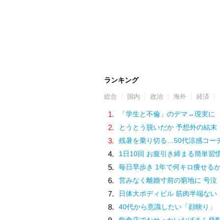
ランキング
総合
国内
政治
海外
経済
1.
「学生と不倫」のデマ→現実に
2.
とうとう脱いだか 予想外の結末
3.
残暑を乗り切る…50代涼感コー
4.
1日10回 お腹引き締まる簡単習
5.
毎日早歩き 1年で何キロ痩せる
6.
営みなく離婚寸前の窮地に 号泣
7.
日体大ボディビル 筋肉半端ない
8.
40代から意識したい「顔映り」
飲食店でおせっかいおばさん発