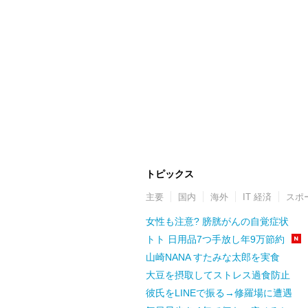
トピックス
主要
国内
海外
IT 経済
スポ
女性も注意? 膀胱がんの自覚症状
トト 日用品7つ手放し年9万節約
山崎NANA すたみな太郎を実食
大豆を摂取してストレス過食防止
彼氏をLINEで振る→修羅場に遭遇