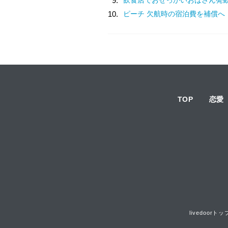
9.
10.
ピーチ 欠航時の宿泊費を補償へ
TOP
恋愛
livedoorトッ