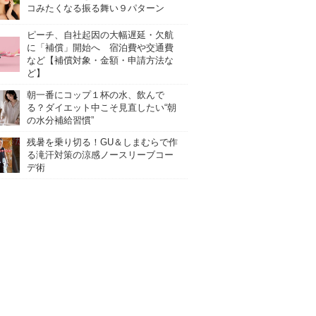
コみたくなる振る舞い９パターン
ピーチ、自社起因の大幅遅延・欠航
に「補償」開始へ 宿泊費や交通費
など【補償対象・金額・申請方法な
ど】
朝一番にコップ１杯の水、飲んで
る？ダイエット中こそ見直したい“朝
の水分補給習慣”
残暑を乗り切る！GU＆しまむらで作
る滝汗対策の涼感ノースリーブコー
デ術