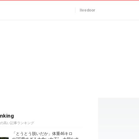
livedoor
nking
の高い記事ランキング
「とうとう脱いだか」体重46キロ