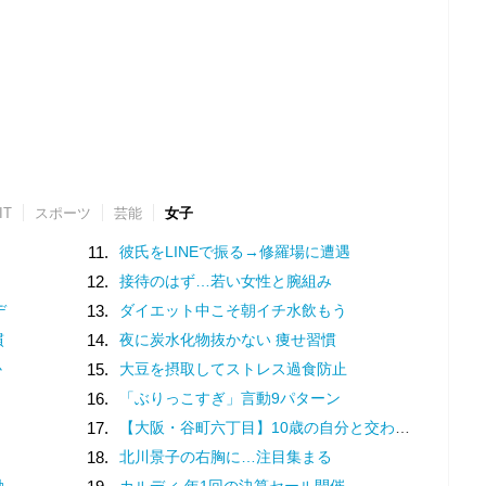
IT
スポーツ
芸能
女子
11.
彼氏をLINEで振る→修羅場に遭遇
12.
接待のはず…若い女性と腕組み
デ
13.
ダイエット中こそ朝イチ水飲もう
慣
14.
夜に炭水化物抜かない 痩せ習慣
か
15.
大豆を摂取してストレス過食防止
16.
「ぶりっこすぎ」言動9パターン
17.
【大阪・谷町六丁目】10歳の自分と交わした約束。名店での猛修業を経てオープンした「ma journée（マジョルネ）」が提案する、日常に寄り添うフランス菓子
18.
北川景子の右胸に…注目集まる
動
カルディ 年1回の決算セール開催