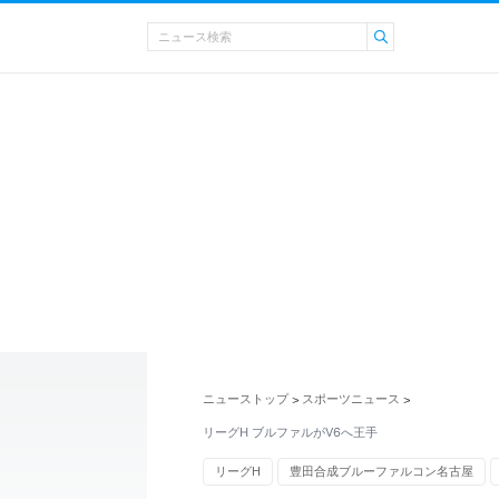
ニューストップ
スポーツニュース
>
>
リーグH ブルファルがV6へ王手
リーグH
豊田合成ブルーファルコン名古屋