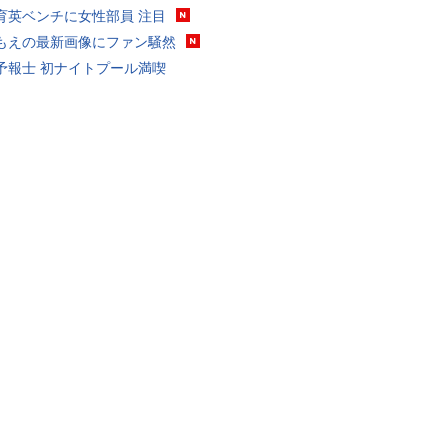
育英ベンチに女性部員 注目
もえの最新画像にファン騒然
予報士 初ナイトプール満喫