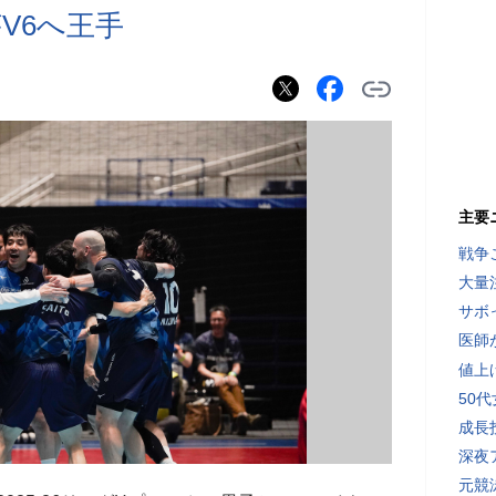
V6へ王手
主要
戦争
大量
サボ
医師
値上
50
成長
深夜
元競