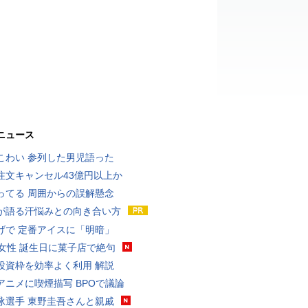
ニュース
こわい 参列した男児語った
注文キャンセル43億円以上か
ってる 周囲からの誤解懸念
が語る汗悩みとの向き合い方
げで 定番アイスに「明暗」
代女性 誕生日に菓子店で絶句
投資枠を効率よく利用 解説
アニメに喫煙描写 BPOで議論
泳選手 東野圭吾さんと親戚