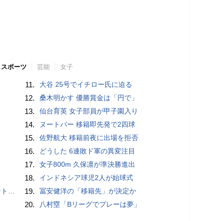
スポーツ
芸能
女子
11.
大谷 25号でイチロー氏に迫る
12.
桑木明かす 優勝賞金は「円で」
13.
仙台育英 女子部員が甲子園入り
14.
ヌートバー 移籍即先発で2四球
15.
佐野航大 移籍前夜に出場を拒否
16.
どうした 6連敗ド軍の異変注目
17.
女子800m 久保凛が準決勝進出
18.
インドネシア球児2人が始球式
”時代
19.
冨安健洋の「移籍先」が決定か
20.
八村塁「Bリーグでプレーは夢」