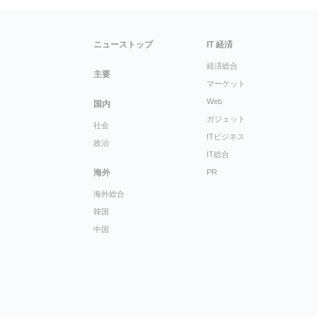
ニューストップ
IT 経済
経済総合
主要
マーケット
Web
国内
ガジェット
社会
ITビジネス
政治
IT総合
海外
PR
海外総合
韓国
中国