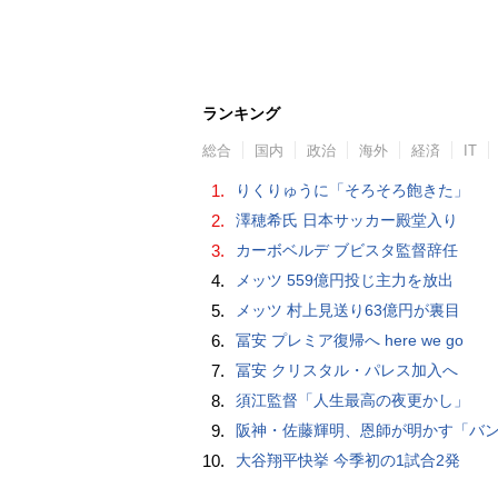
ランキング
総合
国内
政治
海外
経済
IT
1.
りくりゅうに「そろそろ飽きた」
2.
澤穂希氏 日本サッカー殿堂入り
3.
カーボベルデ ブビスタ監督辞任
4.
メッツ 559億円投じ主力を放出
5.
メッツ 村上見送り63億円が裏目
6.
冨安 プレミア復帰へ here we go
7.
冨安 クリスタル・パレス加入へ
8.
須江監督「人生最高の夜更かし」
9.
阪神・佐藤輝明、恩師が明かす「バント拒否でホームラン」の“やんちゃ坊主
10.
大谷翔平快挙 今季初の1試合2発