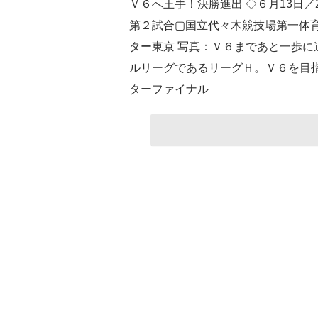
Ｖ６へ王手！決勝進出 ◇６月13日／2
第２試合▢国立代々木競技場第一体育
ター東京 写真：Ｖ６まであと一歩に
ルリーグであるリーグＨ。Ｖ６を目
ターファイナル