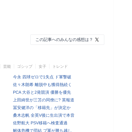
この記事へのみんなの感想は？
芸能
ゴシップ
女子
トレンド
今永 四球ゼロで1失点 ド軍撃破
佐々木朗希 離脱中も獲得熱続く
PCA 大谷と2発競演 優勝を優先
上田綺世が三笘の同僚に? 英報道
冨安健洋の「移籍先」が決定か
桑木志帆 全英V後に生出演で本音
佐野航大 PSV移籍へ検査通過
解体危機で団結 ブ軍が勝ち越し