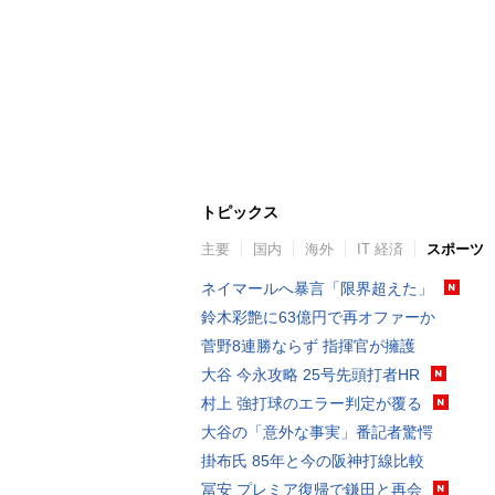
トピックス
主要
国内
海外
IT 経済
スポーツ
ネイマールへ暴言「限界超えた」
鈴木彩艶に63億円で再オファーか
菅野8連勝ならず 指揮官が擁護
大谷 今永攻略 25号先頭打者HR
村上 強打球のエラー判定が覆る
大谷の「意外な事実」番記者驚愕
掛布氏 85年と今の阪神打線比較
冨安 プレミア復帰で鎌田と再会