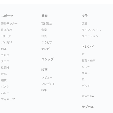
スポーツ
芸能
女子
海外サッカー
芸能総合
恋愛
日本代表
音楽
ライフスタイル
Jリーグ
韓流
ファッション
プロ野球
グラビア
トレンド
MLB
テレビ
本
ゴルフ
ゴシップ
教育・仕事
テニス
からだ
格闘技
映画
マネー
競馬
レビュー
車
相撲
プレゼント
グルメ
バスケ
特集
バレー
YouTube
フィギュア
サブカル