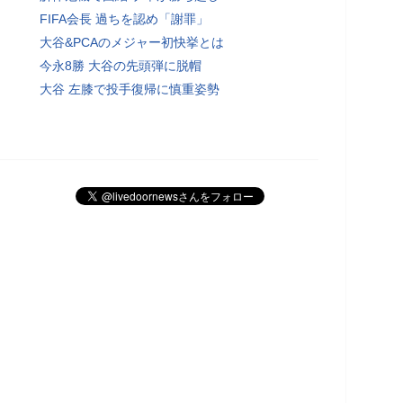
FIFA会長 過ちを認め「謝罪」
大谷&PCAのメジャー初快挙とは
今永8勝 大谷の先頭弾に脱帽
大谷 左膝で投手復帰に慎重姿勢