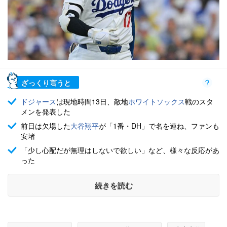
ざっくり言うと
ドジャース
は現地時間13日、敵地
ホワイトソックス
戦のスタ
メンを発表した
前日は欠場した
大谷翔平
が「1番・DH」で名を連ね、ファンも
安堵
「少し心配だが無理はしないで欲しい」など、様々な反応があ
った
続きを読む