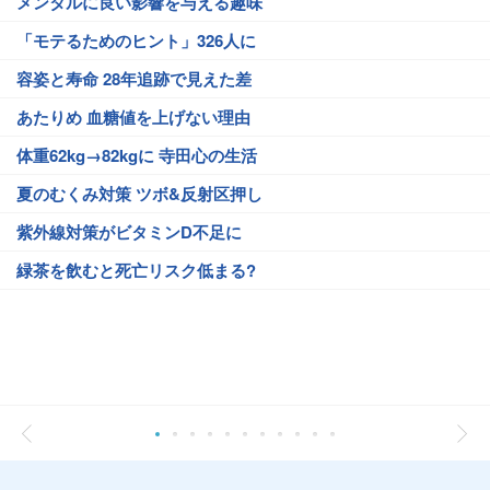
メンタルに良い影響を与える趣味
「モテるためのヒント」326人に
容姿と寿命 28年追跡で見えた差
あたりめ 血糖値を上げない理由
体重62kg→82kgに 寺田心の生活
夏のむくみ対策 ツボ&反射区押し
紫外線対策がビタミンD不足に
緑茶を飲むと死亡リスク低まる?