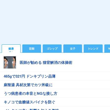
健康
芸能
ゴシップ
女子
トレンド
Y
医師が勧める 猫背解消の体操術
465gで321円 ドンキプリン品薄
麻辣湯 具材次第でカツ丼級に
うつ病患者の本音とNGな接し方
キノコで血糖値スパイクを防ぐ