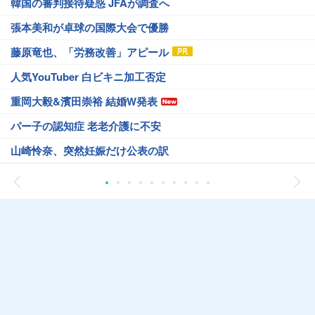
韓国の審判接待疑惑 JFAが調査へ
張本美和が卓球の国際大会で優勝
藤原竜也、「労務改善」アピール
人気YouTuber 白ビキニ加工否定
重岡大毅&濱田崇裕 結婚W発表
パー子の認知症 老老介護に不安
山崎怜奈、突然妊娠だけ公表の訳