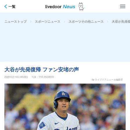
一覧
>
>
>
大谷が先発復
ニューストップ
スポーツニュース
スポーツその他ニュース
大谷が先発復帰 ファン安堵の声
2026年6月14日 4時49分
写真：THE ANSWER
by ライブドアニュース編集部