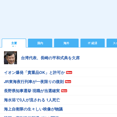
主要
国内
海外
IT 経済
ス
台湾代表、長崎の平和式典を欠席
イオン爆発「貴重品OK」と許可か
JR東海夜行列車が一夜限りの復刻
長野県知事選挙 現職が当選確実
海水浴で3人が流される 1人死亡
海上自衛隊の生々しい映像が物議