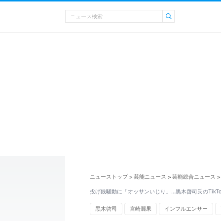
ニューストップ
芸能ニュース
芸能総合ニュース
>
>
>
投げ銭騒動に「オッサンいじり」…黒木啓司氏のTikT
黒木啓司
宮崎麗果
インフルエンサー