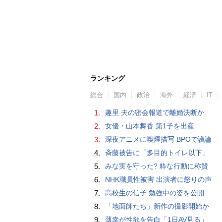
ランキング
総合
国内
政治
海外
経済
IT
1.
趣里 夫の密会報道で離婚決断か
2.
女優・山本舞香 第1子を出産
3.
深夜アニメに喫煙描写 BPOで議論
4.
斉藤被告に「多目的トイレ以下」
5.
みな実を守った? 粋な行動に称賛
6.
NHK職員性被害 出演者に怒りの声
7.
高校生の信子 勉強中の姿を公開
8.
「地面師たち」新作の撮影開始か
9.
薄幸が性欲を告白「1日AV見る」