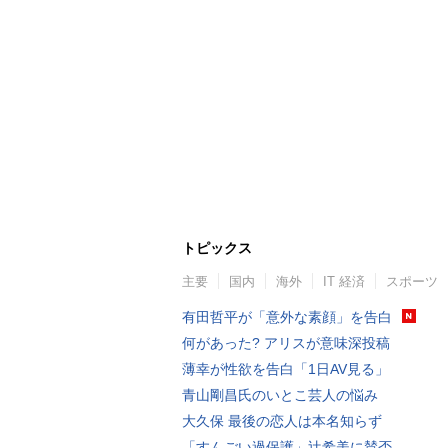
トピックス
主要
国内
海外
IT 経済
スポーツ
有田哲平が「意外な素顔」を告白
何があった? アリスが意味深投稿
薄幸が性欲を告白「1日AV見る」
青山剛昌氏のいとこ芸人の悩み
大久保 最後の恋人は本名知らず
「すんごい過保護」辻希美に賛否