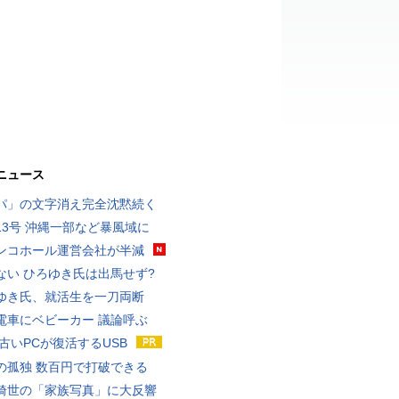
ニュース
パ」の文字消え完全沈黙続く
13号 沖縄一部など暴風域に
ンコホール運営会社が半減
ない ひろゆき氏は出馬せず?
ゆき氏、就活生を一刀両断
電車にベビーカー 議論呼ぶ
 古いPCが復活するUSB
の孤独 数百円で打破できる
綺世の「家族写真」に大反響