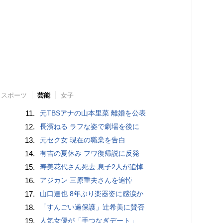
スポーツ
芸能
女子
11.
元TBSアナの山本里菜 離婚を公表
12.
長濱ねる ラフな姿で劇場を後に
13.
元セク女 現在の職業を告白
14.
有吉の夏休み フワ復帰説に反発
15.
寿美花代さん死去 息子2人が追悼
16.
アジカン 三原重夫さんを追悼
17.
山口達也 8年ぶり楽器姿に感涙か
18.
「すんごい過保護」辻希美に賛否
19.
人気女優が「手つなぎデート」