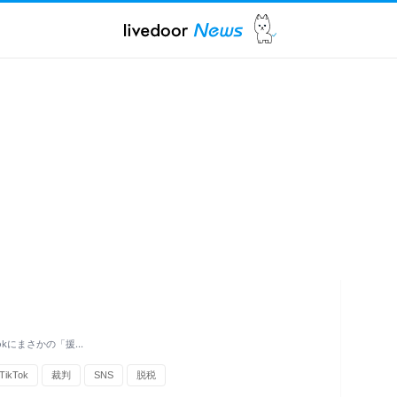
okにまさかの「援…
TikTok
裁判
SNS
脱税