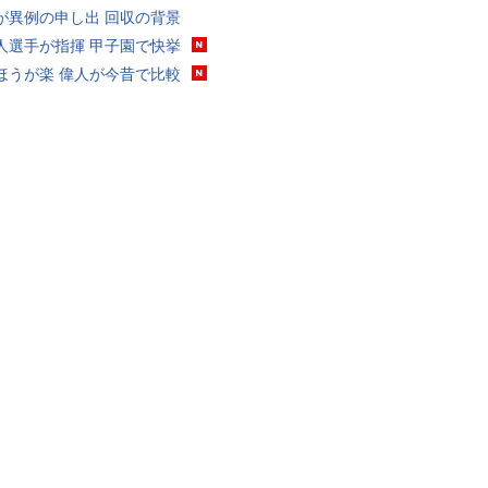
が異例の申し出 回収の背景
人選手が指揮 甲子園で快挙
ほうが楽 偉人が今昔で比較