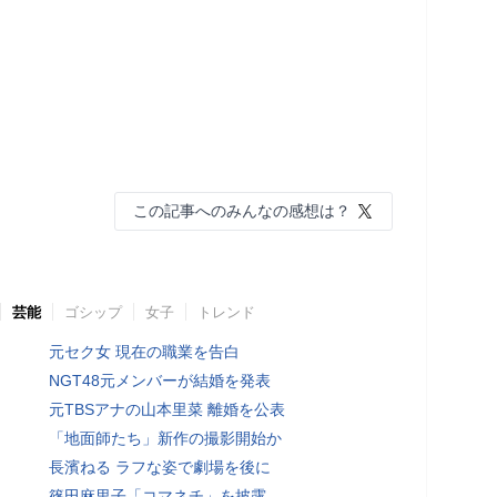
この記事へのみんなの感想は？
芸能
ゴシップ
女子
トレンド
元セク女 現在の職業を告白
NGT48元メンバーが結婚を発表
元TBSアナの山本里菜 離婚を公表
「地面師たち」新作の撮影開始か
長濱ねる ラフな姿で劇場を後に
篠田麻里子「コマネチ」を披露