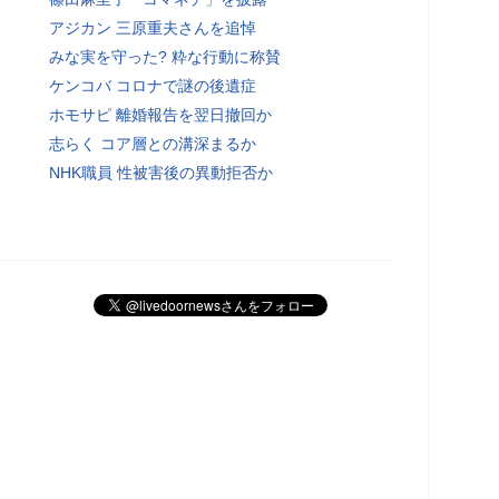
アジカン 三原重夫さんを追悼
みな実を守った? 粋な行動に称賛
ケンコバ コロナで謎の後遺症
ホモサピ 離婚報告を翌日撤回か
志らく コア層との溝深まるか
NHK職員 性被害後の異動拒否か