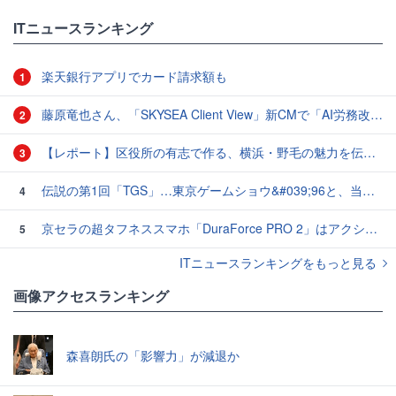
ITニュースランキング
楽天銀行アプリでカード請求額も
1
藤原竜也さん、「SKYSEA Client View」新CMで「AI労務改善」をアピール 働き方をAIが分析したら「すぐに休んで」と言われる？
2
【レポート】区役所の有志で作る、横浜・野毛の魅力を伝えるCM
3
伝説の第1回「TGS」…東京ゲームショウ&#039;96と、当時のベストゲーム10本：レトロゲーム浪漫街道
4
京セラの超タフネススマホ「DuraForce PRO 2」はアクションカムとしても優秀
5
ITニュースランキングをもっと見る
画像アクセスランキング
森喜朗氏の「影響力」が減退か