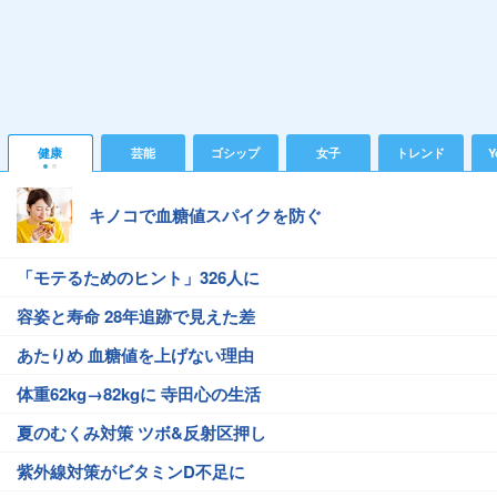
健康
芸能
ゴシップ
女子
トレンド
Y
キノコで血糖値スパイクを防ぐ
「モテるためのヒント」326人に
容姿と寿命 28年追跡で見えた差
あたりめ 血糖値を上げない理由
体重62kg→82kgに 寺田心の生活
夏のむくみ対策 ツボ&反射区押し
紫外線対策がビタミンD不足に