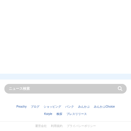
Peachy
ブログ
ショッピング
バンク
みんかぶ
みんかぶChoice
Kstyle
株探
プレスリリース
運営会社
利用規約
プライバシーポリシー