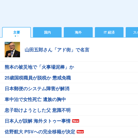
主要
国内
海外
IT 経済
ス
山田五郎さん「アド街」で名言
熊本の被災地で「火事場泥棒」か
25歳国税職員が脱税か 懲戒免職
日本郵便のシステム障害が解消
車中泊で女性死亡 遺族の胸中
息子助けようとした父 意識不明
日本人が誤解 海外タトゥー事情
佐野航大 PSVへの完全移籍が決定