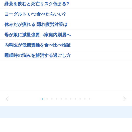
緑茶を飲むと死亡リスク低まる?
ヨーグルト いつ食べたらいい?
休みだが疲れる 隠れ疲労対策は
母が娘に減量強要→家庭内別居へ
内科医が低糖質麺を食べ比べ検証
睡眠時の悩みを解消する過ごし方