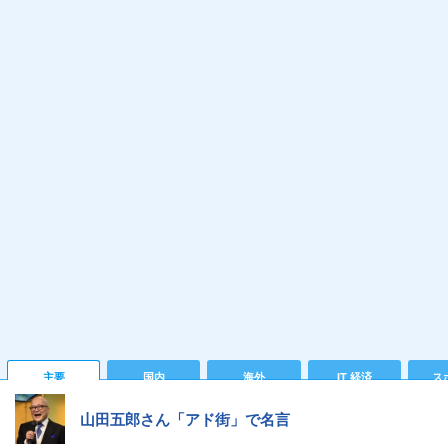
主要
国内
海外
IT 経済
ス
山田五郎さん「アド街」で名言