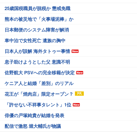
25歳国税職員が脱税か 懲戒免職
熊本の被災地で「火事場泥棒」か
日本郵便のシステム障害が解消
車中泊で女性死亡 遺族の胸中
日本人が誤解 海外タトゥー事情
息子助けようとした父 意識不明
佐野航大 PSVへの完全移籍が決定
ケニア人と結婚「差別」のリアル
花王が「焼肉店」限定オープン？
「許せない不祥事タレント」1位
俳優の戸塚純貴が結婚を発表
配信で激怒 堀大輔氏が物議