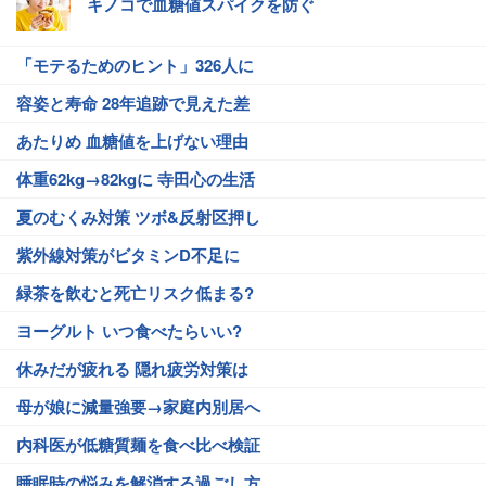
キノコで血糖値スパイクを防ぐ
「モテるためのヒント」326人に
容姿と寿命 28年追跡で見えた差
あたりめ 血糖値を上げない理由
体重62kg→82kgに 寺田心の生活
夏のむくみ対策 ツボ&反射区押し
紫外線対策がビタミンD不足に
緑茶を飲むと死亡リスク低まる?
ヨーグルト いつ食べたらいい?
休みだが疲れる 隠れ疲労対策は
母が娘に減量強要→家庭内別居へ
内科医が低糖質麺を食べ比べ検証
睡眠時の悩みを解消する過ごし方