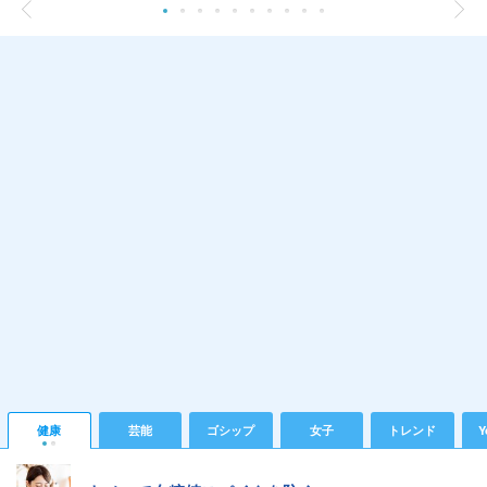
健康
芸能
ゴシップ
女子
トレンド
Y