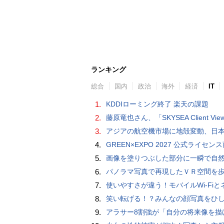
ランキング
総合
国内
政治
海外
経済
IT
1.
KDDIローミング終了 楽天の課題
2.
藤原竜也さん、「SKYSEA Client View」新CMで「AI労務改善」をアピール 働き方をAIが分析したら「すぐに休んで」と
3.
アジアの航空機市場に地殻変動、日本のサプライヤーに影
4.
GREEN×EXPO 2027 公式ライセンス商品！初の「トゥンクトゥンク」公式LINEスタンプ、販
5.
画像を塗りつぶした部分に一瞬で自然な画像を補完する技術を早稲田大学の研究者
6.
パノラマ写真で再現したＶＲ空間を
7.
使いやすさが違う！モバイルWi-FiとネットHDD【PC-DIY 
8.
笑い転げる！？みんなの顔写真をひしゃげて遊べるカメラアプリ「笑う野口」【Androidア
9.
アラサー8割強が「自分の将来像を描けない」。正社員の5人に1人が副業で収入。将来のために一番稼げる副業