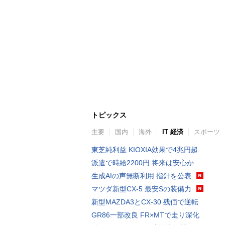
トピックス
主要
国内
海外
IT 経済
スポーツ
東芝純利益 KIOXIA効果で4兆円超
派遣で時給2200円 将来は安心か
生成AIの声無断利用 指針を公表
マツダ新型CX-5 最安Sの装備力
新型MAZDA3とCX-30 残価で逆転
GR86一部改良 FR×MTで走り深化