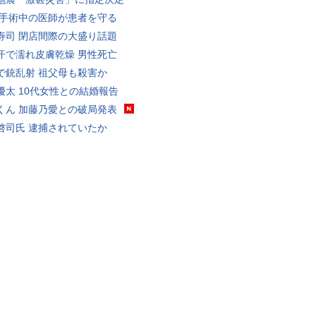
 手術中の医師が患者を守る
寿司 閉店間際の大盛り話題
汗で濡れ皮膚乾燥 男性死亡
で銃乱射 祖父母も殺害か
優太 10代女性との結婚報告
くん 加藤乃愛との破局発表
啓司氏 逮捕されていたか