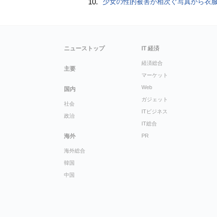
10.
少女の性的被害が相次ぐ写真から衣服を剥ぎ取るAIポルノアプリ「ClothOff」の背後にいる人
ニューストップ
IT 経済
経済総合
主要
マーケット
Web
国内
ガジェット
社会
ITビジネス
政治
IT総合
海外
PR
海外総合
韓国
中国