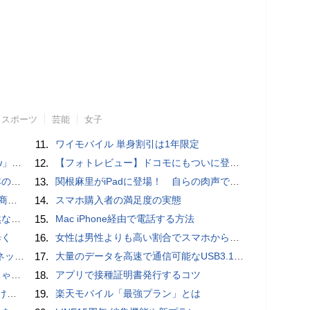
スポーツ
芸能
女子
11.
ワイモバイル 単身割引は1年限定
言われる？
12.
【フォトレビュー】ドコモにもついに登場！「サイクロイドスタイル」
響も
13.
関根麻里がiPadに登場！ 自らの肉声で英会話を教えてくれるぞ！
売開始
14.
スマホ購入者の満足度の実態
が開発
15.
Mac iPhone経由で電話する方法
歩く
16.
女性は男性よりも高い割合でスマホからポルノを見ていることが人気アダルトサイトの調査で判明
秋の陣】
17.
大量のデータを高速で通信可能なUSB3.1（Gen1）対応USB TypeC - USB TypeAケーブル
プリ】
18.
アプリで接種証明書発行するコツ
とは？
19.
楽天モバイル「最強プラン」とは