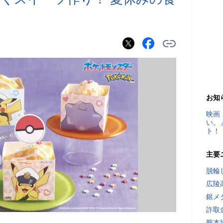
お知
映画
い。
ト！
主要
脱輪
広陵
銀メ
詐取
熊本