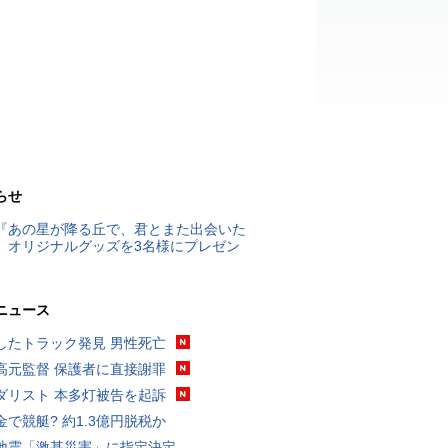
らせ
『あの星が降る丘で、君とまた出会いた
』オリジナルグッズを3名様にプレゼン
ニュース
したトラック発見 男性死亡
高元監督 保護者に直接謝罪
ダリスト 本多灯被告を起訴
金で競艇? 約1.3億円脱税か
地震「激甚災害」に指定決定