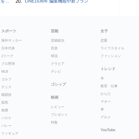
物とは？
20.
LINE15周年 編集機能や新プラン
スポーツ
芸能
女子
海外サッカー
芸能総合
恋愛
日本代表
音楽
ライフスタイル
Jリーグ
韓流
ファッション
プロ野球
グラビア
トレンド
MLB
テレビ
本
ゴルフ
ゴシップ
教育・仕事
テニス
からだ
格闘技
映画
マネー
競馬
レビュー
車
相撲
プレゼント
グルメ
バスケ
特集
バレー
YouTube
フィギュア