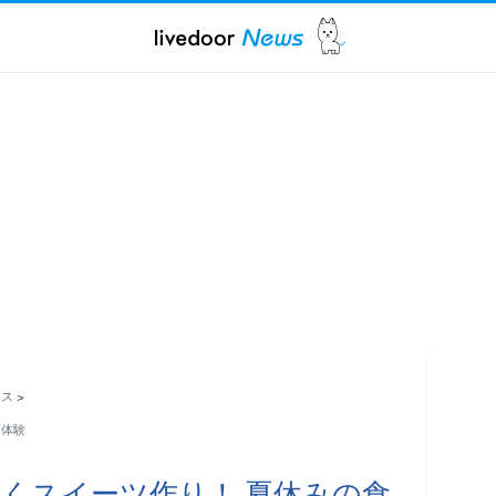
ース
>
育体験
くスイーツ作り！ 夏休みの食