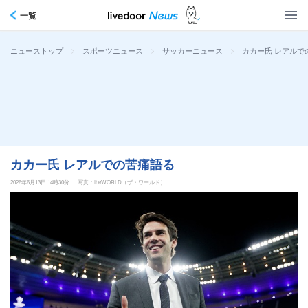
一覧
>
>
>
カカー氏 レアルで
ニューストップ
スポーツニュース
サッカーニュース
カカー氏 レアルでの苦痛語る
2026年6月13日 14時30分
写真：theWORLD（ザ・ワールド）