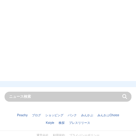
Peachy
ブログ
ショッピング
バンク
みんかぶ
みんかぶChoice
Kstyle
株探
プレスリリース
運営会社
利用規約
プライバシーポリシー