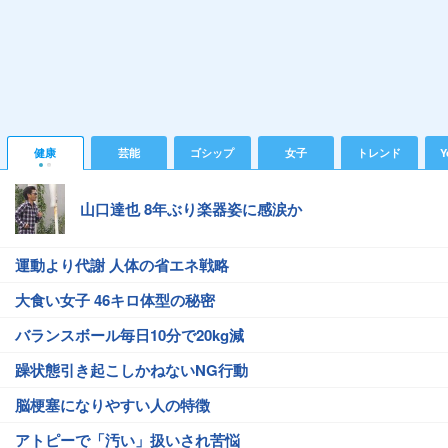
健康
芸能
ゴシップ
女子
トレンド
Y
山口達也 8年ぶり楽器姿に感涙か
運動より代謝 人体の省エネ戦略
大食い女子 46キロ体型の秘密
バランスボール毎日10分で20kg減
躁状態引き起こしかねないNG行動
脳梗塞になりやすい人の特徴
アトピーで「汚い」扱いされ苦悩