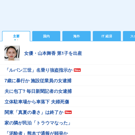
主要
国内
海外
IT 経済
ス
女優・山本舞香 第1子を出産
「ルパン三世」名乗り強盗指示か
7歳に暴行か 施設従業員の女逮捕
夫に包丁? 毎日新聞記者の女逮捕
立体駐車場から車落下 夫婦死傷
関東「真夏の暑さ」は終了か
家の隣が民泊「トラウマなった」
「泥酔者」熊本で通報が頻発か