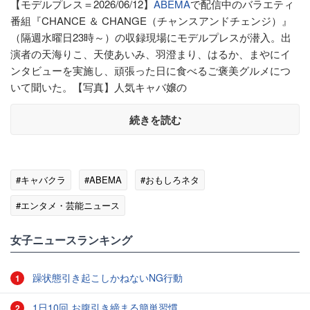
【モデルプレス＝2026/06/12】
ABEMA
で配信中のバラエティ
番組『CHANCE ＆ CHANGE（チャンスアンドチェンジ）』
（隔週水曜日23時～）の収録現場にモデルプレスが潜入。出
演者の天海りこ、天使あいみ、羽澄まり、はるか、まやにイ
ンタビューを実施し、頑張った日に食べるご褒美グルメにつ
いて聞いた。【写真】人気キャバ嬢の
続きを読む
#キャバクラ
#ABEMA
#おもしろネタ
#エンタメ・芸能ニュース
女子ニュースランキング
躁状態引き起こしかねないNG行動
1
1日10回 お腹引き締まる簡単習慣
2