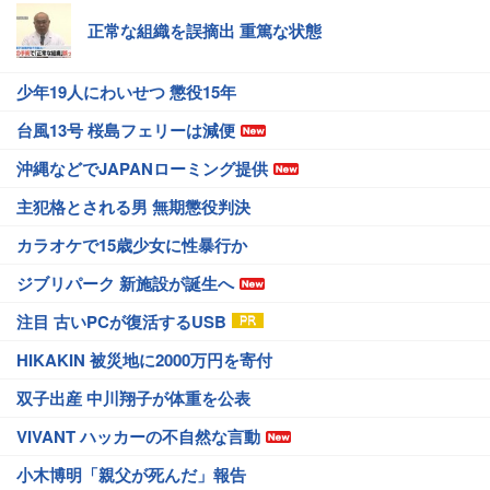
正常な組織を誤摘出 重篤な状態
少年19人にわいせつ 懲役15年
台風13号 桜島フェリーは減便
沖縄などでJAPANローミング提供
主犯格とされる男 無期懲役判決
カラオケで15歳少女に性暴行か
ジブリパーク 新施設が誕生へ
注目 古いPCが復活するUSB
HIKAKIN 被災地に2000万円を寄付
双子出産 中川翔子が体重を公表
VIVANT ハッカーの不自然な言動
小木博明「親父が死んだ」報告