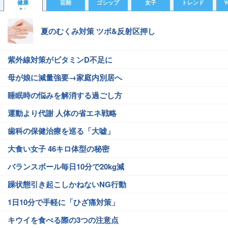
健康
芸能
ゴシップ
女子
トレンド
Y
夏のむくみ対策 ツボ&反射区押し
紫外線対策がビタミンD不足に
母が娘に減量強要→家庭内別居へ
睡眠時の悩みを解消する過ごし方
運動より代謝 人体の省エネ戦略
歯科の保健治療を巡る「大嘘」
大食い女子 46キロ体型の秘密
バランスボール毎日10分で20kg減
躁状態引き起こしかねないNG行動
1日10分で手軽に「ひざ痛対策」
キウイを食べる際の3つの注意点