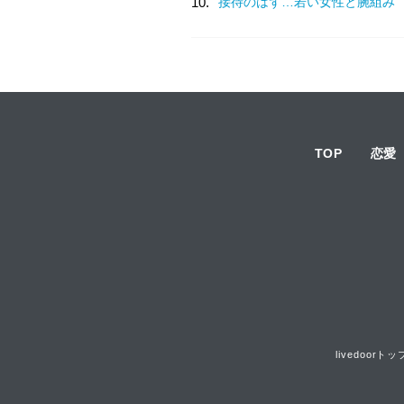
10.
接待のはず…若い女性と腕組み
TOP
恋愛
livedoorトッ