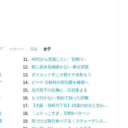
IT
スポーツ
芸能
女子
11.
40代から意識したい「顔映り」
12.
夜に炭水化物抜かない 痩せ習慣
慣
13.
ダイエット中こそ朝イチ水飲もう
デ
14.
ピーチ 欠航時の宿泊費を補償へ
15.
北川景子の右胸に…注目集まる
か
16.
もう行かない 初めて知った距離
17.
【大阪・谷町六丁目】10歳の自分と交わした約束。名店での猛修業を経てオープンした「ma journée（マジョルネ）」が提案する、日常に寄り添うフランス菓子
動
18.
「ぶりっこすぎ」言動9パターン
遇
19.
気づけば毎日食べてる！スウェーデン人漫画家がリピートし続ける日本の定番食