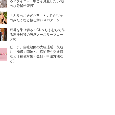
る？ダイエット中こそ見直したい“朝
の水分補給習慣”
「ぶりっこ過ぎだろ」と男性がツッ
コみたくなる振る舞い９パターン
残暑を乗り切る！GU＆しまむらで作
る滝汗対策の涼感ノースリーブコー
デ術
ピーチ、自社起因の大幅遅延・欠航
に「補償」開始へ 宿泊費や交通費
など【補償対象・金額・申請方法な
ど】