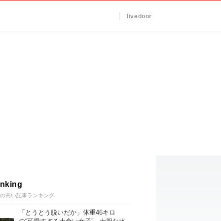
livedoor
nking
の高い記事ランキング
「とうとう脱いだか」体重46キロ