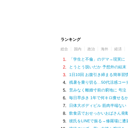
ランキング
総合
国内
政治
海外
経済
1.
「学生と不倫」のデマ→現実に
2.
とうとう脱いだか 予想外の結末
3.
1日10回 お腹引き締まる簡単習
4.
残暑を乗り切る…50代涼感コー
5.
営みなく離婚寸前の窮地に 号泣
6.
毎日早歩き 1年で何キロ痩せる
7.
日体大ボディビル 筋肉半端ない
8.
飲食店でおせっかいおばさん発
9.
彼氏をLINEで振る→修羅場に遭