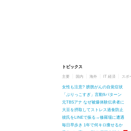
トピックス
主要
国内
海外
IT 経済
スポ
女性も注意? 膀胱がんの自覚症状
「ぶりっこすぎ」言動9パターン
元TBSアナ なぜ被爆体験伝承者に
大豆を摂取してストレス過食防止
彼氏をLINEで振る→修羅場に遭遇
毎日早歩き 1年で何キロ痩せるか