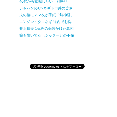
40代から意識したい「顔映り」
ジャバンのり×ネギトロ丼の旨さ
夫の棺にママ友が手紙「無神経」
ニンジン・タマネギ 道内でお得
井上晴美 1億円の保険かけた真相
娘も懐いてた…シッターとの不倫