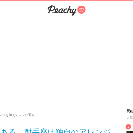
Ra
ンジを加えてレシピ通り…
人気
るある 射手座は独自のアレンジ