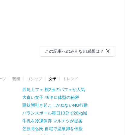
この記事へのみんなの感想は？
ーツ
芸能
ゴシップ
女子
トレンド
西尾カフェ 桃2玉のパフェが人気
大食い女子 46キロ体型の秘密
躁状態引き起こしかねないNG行動
バランスボール毎日10分で20kg減
牛乳を冷凍保存 マルエツが提案
笠原将弘氏 自宅で温泉卵を伝授