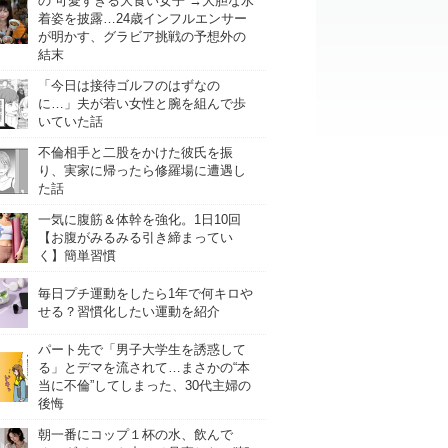
の“可愛すぎる大食い女子”→大胆な水
着姿を披露…24歳インフルエンサー
が明かす、グラビア挑戦の予想外の
結末
「今日は接待ゴルフのはずなの
に…」夫が若い女性と腕を組んで歩
いていた話
不倫相手と二股をかけた彼氏を振
り、実家に帰ったら修羅場に遭遇し
た話
一気に腹筋＆体幹を強化。1日10回
【お腹がみるみる引き締まってい
く】簡単習慣
毎日プチ運動をしたら1年で何キロや
せる？習慣化したい運動を紹介
パート先で「男子大学生を誘惑して
る」とデマを流されて…まさかの“本
当に不倫”してしまった、30代主婦の
後悔
朝一番にコップ１杯の水、飲んで