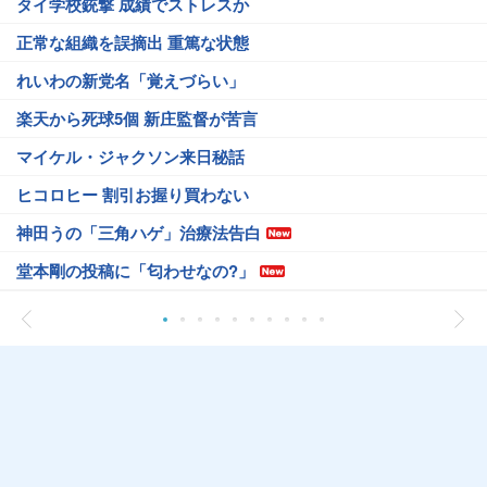
タイ学校銃撃 成績でストレスか
正常な組織を誤摘出 重篤な状態
れいわの新党名「覚えづらい」
楽天から死球5個 新庄監督が苦言
マイケル・ジャクソン来日秘話
ヒコロヒー 割引お握り買わない
神田うの「三角ハゲ」治療法告白
堂本剛の投稿に「匂わせなの?」