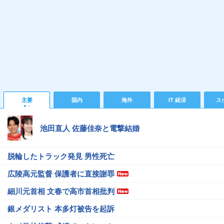
主要
国内
海外
IT 経済
ス
池田直人 佐藤佳奈と電撃結婚
脱輪したトラック発見 男性死亡
広陵高元監督 保護者に直接謝罪
細川元首相 文春で高市首相批判
銀メダリスト 本多灯被告を起訴