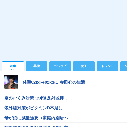
健康
芸能
ゴシップ
女子
トレンド
Y
体重62kg→82kgに 寺田心の生活
夏のむくみ対策 ツボ&反射区押し
紫外線対策がビタミンD不足に
母が娘に減量強要→家庭内別居へ