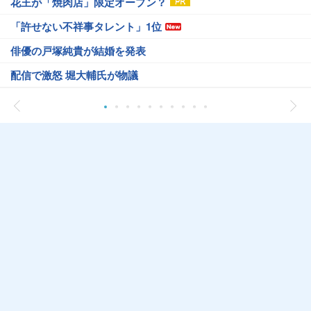
花王が「焼肉店」限定オープン？
「許せない不祥事タレント」1位
俳優の戸塚純貴が結婚を発表
配信で激怒 堀大輔氏が物議