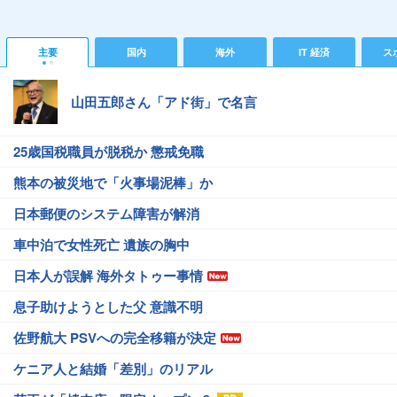
主要
国内
海外
IT 経済
ス
山田五郎さん「アド街」で名言
25歳国税職員が脱税か 懲戒免職
熊本の被災地で「火事場泥棒」か
日本郵便のシステム障害が解消
車中泊で女性死亡 遺族の胸中
日本人が誤解 海外タトゥー事情
息子助けようとした父 意識不明
佐野航大 PSVへの完全移籍が決定
ケニア人と結婚「差別」のリアル