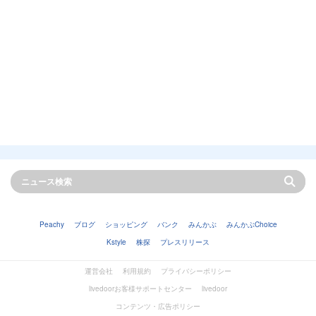
Peachy
ブログ
ショッピング
バンク
みんかぶ
みんかぶChoice
Kstyle
株探
プレスリリース
運営会社
利用規約
プライバシーポリシー
livedoorお客様サポートセンター
livedoor
コンテンツ・広告ポリシー