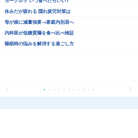
ヨーグルト いつ食べたらいい?
休みだが疲れる 隠れ疲労対策は
母が娘に減量強要→家庭内別居へ
内科医が低糖質麺を食べ比べ検証
睡眠時の悩みを解消する過ごし方