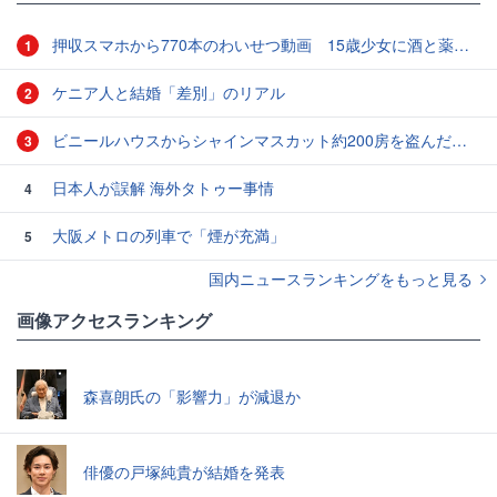
押収スマホから770本のわいせつ動画 15歳少女に酒と薬飲ませ性的暴行か 54歳男を再逮捕 「薬もありますよ」とSNSで誘い出し
1
ケニア人と結婚「差別」のリアル
2
ビニールハウスからシャインマスカット約200房を盗んだ疑い ネットで販売か 無職の男（42）逮捕 岡山県警
3
日本人が誤解 海外タトゥー事情
4
大阪メトロの列車で「煙が充満」
5
国内ニュースランキングをもっと見る
画像アクセスランキング
森喜朗氏の「影響力」が減退か
俳優の戸塚純貴が結婚を発表