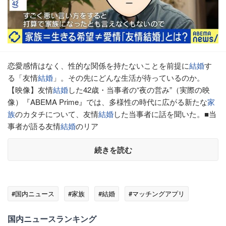
恋愛感情はなく、性的な関係を持たないことを前提に
結婚
す
る「友情
結婚
」。その先にどんな生活が待っているのか。
【映像】友情
結婚
した42歳・当事者の“夜の営み”（実際の映
像）『ABEMA Prime』では、多様性の時代に広がる新たな
家
族
のカタチについて、友情
結婚
した当事者に話を聞いた。■当
事者が語る友情
結婚
のリア
続きを読む
#国内ニュース
#家族
#結婚
#マッチングアプリ
国内ニュースランキング