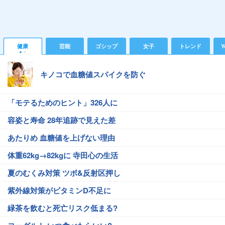
健康
芸能
ゴシップ
女子
トレンド
Y
キノコで血糖値スパイクを防ぐ
「モテるためのヒント」326人に
容姿と寿命 28年追跡で見えた差
あたりめ 血糖値を上げない理由
体重62kg→82kgに 寺田心の生活
夏のむくみ対策 ツボ&反射区押し
紫外線対策がビタミンD不足に
緑茶を飲むと死亡リスク低まる?