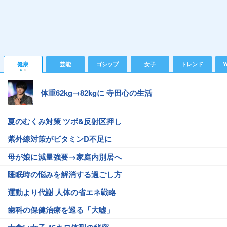
健康
芸能
ゴシップ
女子
トレンド
Y
体重62kg→82kgに 寺田心の生活
夏のむくみ対策 ツボ&反射区押し
紫外線対策がビタミンD不足に
母が娘に減量強要→家庭内別居へ
睡眠時の悩みを解消する過ごし方
運動より代謝 人体の省エネ戦略
歯科の保健治療を巡る「大嘘」