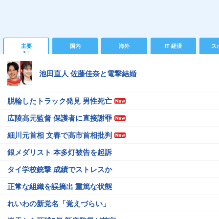
主要
国内
海外
IT 経済
ス
池田直人 佐藤佳奈と電撃結婚
脱輪したトラック発見 男性死亡
広陵高元監督 保護者に直接謝罪
細川元首相 文春で高市首相批判
銀メダリスト 本多灯被告を起訴
タイ学校銃撃 成績でストレスか
正常な組織を誤摘出 重篤な状態
れいわの新党名「覚えづらい」