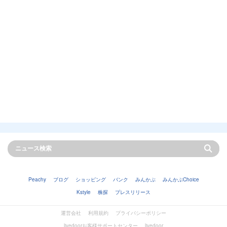
Peachy
ブログ
ショッピング
バンク
みんかぶ
みんかぶChoice
Kstyle
株探
プレスリリース
運営会社
利用規約
プライバシーポリシー
livedoorお客様サポートセンター
livedoor