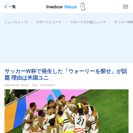
一覧
>
>
>
サッカーW
ニューストップ
スポーツニュース
スポーツその他ニュース
サッカーW杯で発生した「ウォーリーを探せ」が話
題 理由は米国ユニ
2026年6月13日 18時3分
写真：THE ANSWER