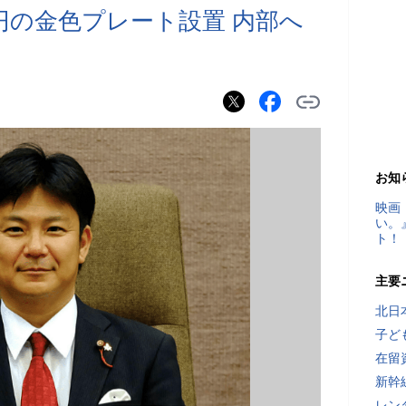
円の金色プレート設置 内部へ
お知
映画
い。
ト！
主要
北日
子ど
在留
新幹
レン