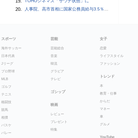
19.
TOHOシネマズ「サウナ状態」に
20.
人事院、高市首相に国家公務員給与3.5％超の大幅ベースアップを勧告
スポーツ
芸能
女子
海外サッカー
芸能総合
恋愛
日本代表
音楽
ライフスタイル
Jリーグ
韓流
ファッション
プロ野球
グラビア
トレンド
MLB
テレビ
本
ゴルフ
ゴシップ
教育・仕事
テニス
からだ
格闘技
映画
マネー
競馬
レビュー
車
相撲
プレゼント
グルメ
バスケ
特集
バレー
YouTube