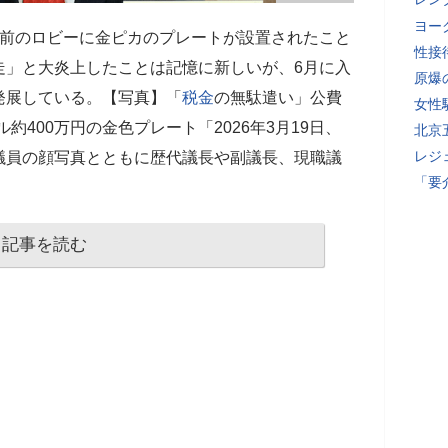
ヨー
前のロビーに金ピカのプレートが設置されたこと
性接
走」と大炎上したことは記憶に新しいが、6月に入
原爆
発展している。【写真】「
税金
の無駄遣い」公費
女性
ル約400万円の金色プレート「2026年3月19日、
北京
レジ
議員の顔写真とともに歴代議長や副議長、現職議
「要
記事を読む