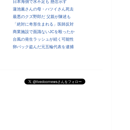
日本海側で水不足も 懸念示す
蓮池薫さんの母・ハツイさん死去
最悪のクズ野郎だ 父親が陳述も
「絶対に奇形生まれる」医師反対
商業施設で面識ないJCを殴ったか
台風の発生ラッシュが続く可能性
卵パック盗んだ元五輪代表を逮捕