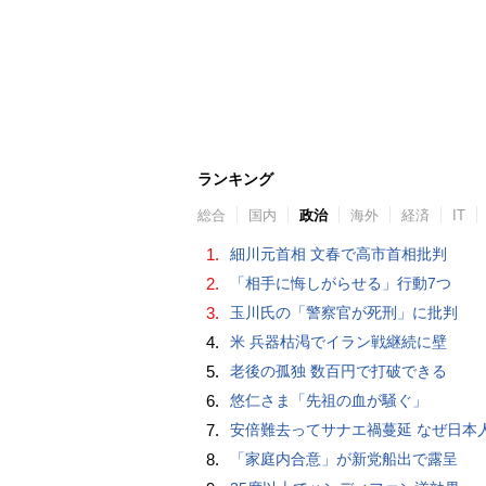
ランキング
総合
国内
政治
海外
経済
IT
1.
細川元首相 文春で高市首相批判
2.
「相手に悔しがらせる」行動7つ
3.
玉川氏の「警察官が死刑」に批判
4.
米 兵器枯渇でイラン戦継続に壁
5.
老後の孤独 数百円で打破できる
6.
悠仁さま「先祖の血が騒ぐ」
7.
安倍難去ってサナエ禍蔓延 なぜ日本人は妙ちくりんな女に騙されてしまったのか（
8.
「家庭内合意」が新党船出で露呈