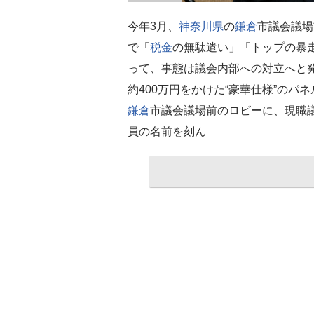
今年3月、
神奈川県
の
鎌倉
市議会議場
で「
税金
の無駄遣い」「トップの暴
って、事態は議会内部への対立へと
約400万円をかけた“豪華仕様”のパネ
鎌倉
市議会議場前のロビーに、現職
員の名前を刻ん