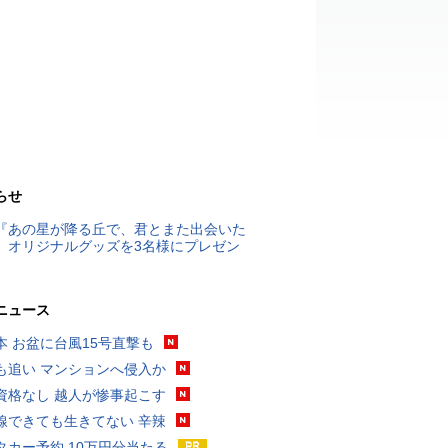
らせ
『あの星が降る丘で、君とまた出会いた
』オリジナルグッズを3名様にプレゼン
ニュース
本 お盆に台風15号直撃も
も追い マンションへ侵入か
資格なし 越人が惨事起こす
線できても生きてない 辛辣
タカー予約 10万円分当たる