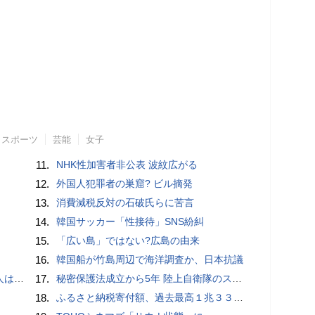
スポーツ
芸能
女子
11.
NHK性加害者非公表 波紋広がる
12.
外国人犯罪者の巣窟? ビル摘発
13.
消費減税反対の石破氏らに苦言
14.
韓国サッカー「性接待」SNS紛糾
15.
「広い島」ではない?広島の由来
16.
韓国船が竹島周辺で海洋調査か、日本抗議
適菜収）
17.
秘密保護法成立から5年 陸上自衛隊のスパイ組織「別班」暴いたベテラン記者が警鐘 - BLOGOS編集部
18.
ふるさと納税寄付額、過去最高１兆３３１４億円…住民税控除額最大は横浜市の３７３億円