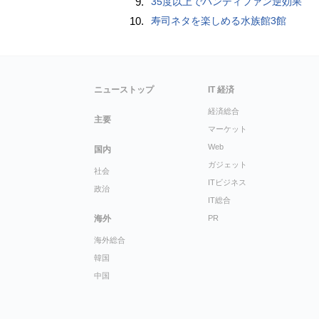
9.
35度以上でハンディファン逆効果
10.
寿司ネタを楽しめる水族館3館
ニューストップ
IT 経済
経済総合
主要
マーケット
Web
国内
ガジェット
社会
ITビジネス
政治
IT総合
海外
PR
海外総合
韓国
中国