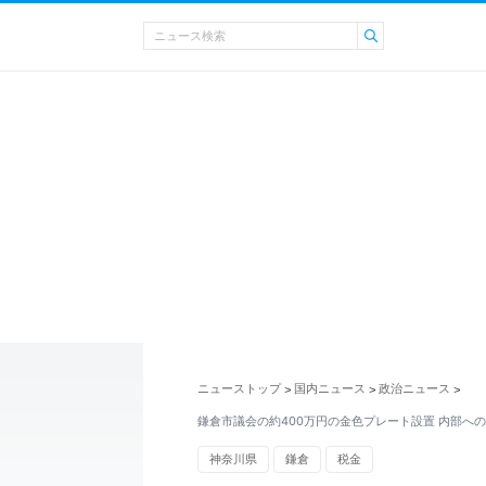
ニューストップ
国内ニュース
政治ニュース
>
>
>
鎌倉市議会の約400万円の金色プレート設置 内部へ
神奈川県
鎌倉
税金