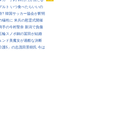
グルト いつ食べたらいいの
待? 韓国サッカー協会が釈明
の犠牲に 米兵の慰霊式開催
騎手の今村聖奈 新潟で負傷
五輪スノボ銅の冨田が結婚
ェンド美魔女が過酷な決断
介護5」の志茂田景樹氏 今は