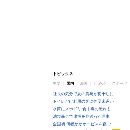
トピックス
主要
国内
海外
IT 経済
スポーツ
社長の気分で夏の賞与が梅干しに
トイレだけ利用の客に強要未遂か
水筒にスポドリ 食中毒の恐れも
池袋暴走で逮捕を見送った理由
全国初 何者かがオービスを盗む