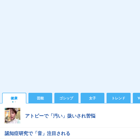
健康
芸能
ゴシップ
女子
トレンド
Y
アトピーで「汚い」扱いされ苦悩
認知症研究で「音」注目される