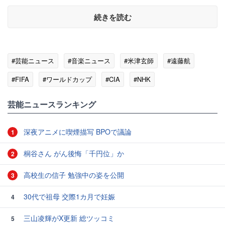
続きを読む
#芸能ニュース
#音楽ニュース
#米津玄師
#遠藤航
#FIFA
#ワールドカップ
#CIA
#NHK
#サッカー日本代表
芸能ニュースランキング
深夜アニメに喫煙描写 BPOで議論
1
桐谷さん がん後悔「千円位」か
2
高校生の信子 勉強中の姿を公開
3
30代で祖母 交際1カ月で妊娠
4
三山凌輝がX更新 総ツッコミ
5