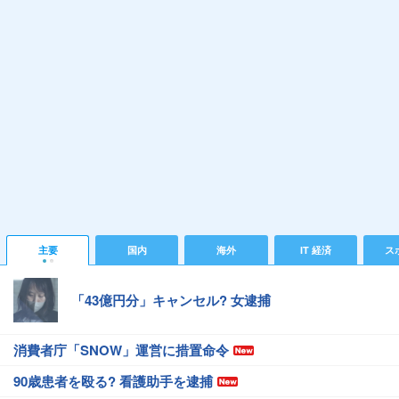
主要
国内
海外
IT 経済
ス
「43億円分」キャンセル? 女逮捕
消費者庁「SNOW」運営に措置命令
90歳患者を殴る? 看護助手を逮捕