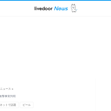
ニュース
>
で衝撃事実判明
ネットで話題
ビール