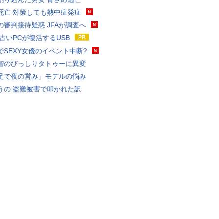
死亡 対策しても熱中症発症
の審判接待疑惑 JFAが調査へ
 古いPCが復活するUSB
でSEXY女優のイベント中断?
智のびっしりタトゥーに異変
足で夜の営み」モデルの悩み
うの 盗難被害で叩かれた訳