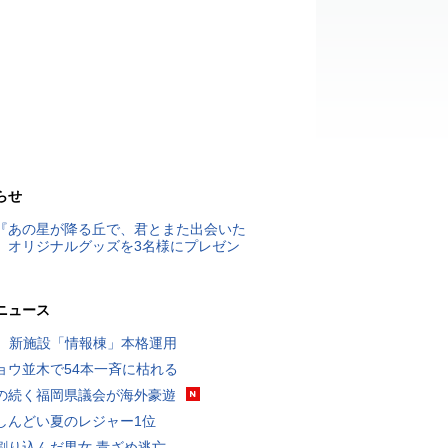
らせ
『あの星が降る丘で、君とまた出会いた
』オリジナルグッズを3名様にプレゼン
ニュース
K、新施設「情報棟」本格運用
ョウ並木で54本一斉に枯れる
の続く福岡県議会が海外豪遊
しんどい夏のレジャー1位
割り込んだ男女 青ざめ逃亡