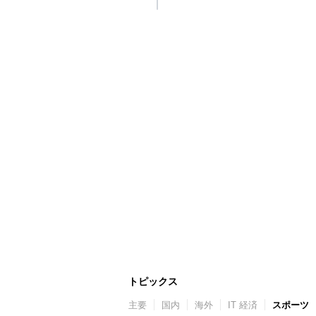
トピックス
主要
国内
海外
IT 経済
スポーツ