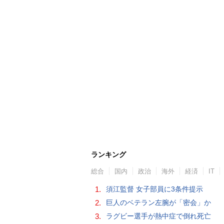
ランキング
総合
国内
政治
海外
経済
IT
1.
須江監督 女子部員に3条件提示
2.
巨人のベテラン左腕が「密会」か
3.
ラグビー選手が熱中症で倒れ死亡