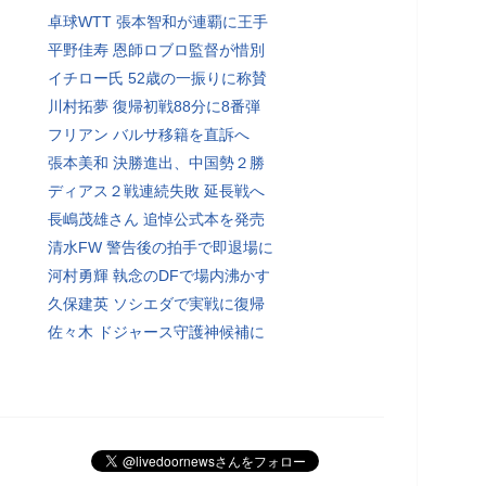
卓球WTT 張本智和が連覇に王手
平野佳寿 恩師ロブロ監督が惜別
イチロー氏 52歳の一振りに称賛
川村拓夢 復帰初戦88分に8番弾
フリアン バルサ移籍を直訴へ
張本美和 決勝進出、中国勢２勝
ディアス２戦連続失敗 延長戦へ
長嶋茂雄さん 追悼公式本を発売
清水FW 警告後の拍手で即退場に
河村勇輝 執念のDFで場内沸かす
久保建英 ソシエダで実戦に復帰
佐々木 ドジャース守護神候補に