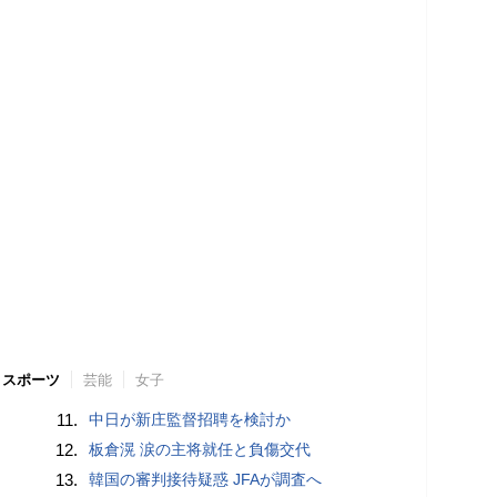
スポーツ
芸能
女子
11.
中日が新庄監督招聘を検討か
12.
板倉滉 涙の主将就任と負傷交代
13.
韓国の審判接待疑惑 JFAが調査へ