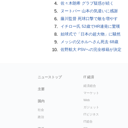
4.
佐々木朗希 グラブ疑惑が続く
5.
ヌートバー 山本の気遣いに感謝
6.
藤川監督 死球口撃で敵を増やす
7.
イチロー氏 52歳でHR連発に驚嘆
8.
始球式で「日本の超大物」に騒然
9.
メッシの父ホルヘさん死去 68歳
10.
佐野航大 PSVへの完全移籍が決定
ニューストップ
IT 経済
経済総合
主要
マーケット
Web
国内
ガジェット
社会
ITビジネス
政治
IT総合