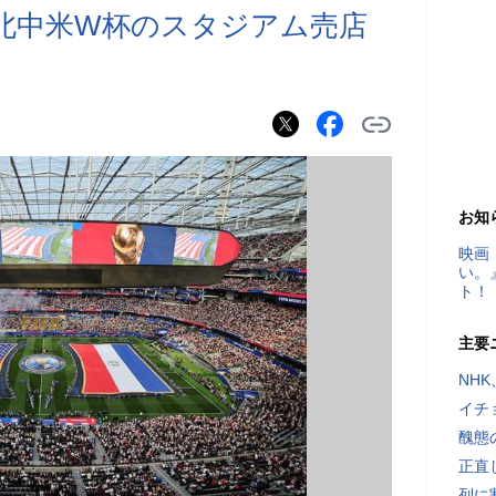
？北中米W杯のスタジアム売店
お知
映画
い。
ト！
主要
NH
イチ
醜態
正直
列に