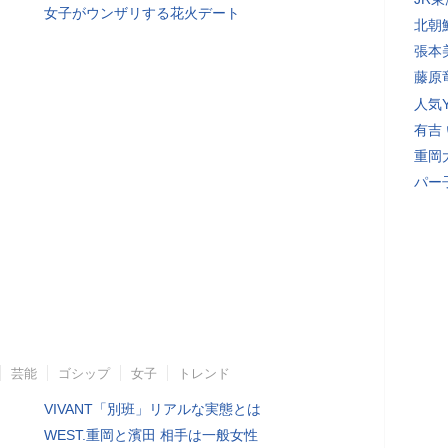
女子がウンザリする花火デート
北朝
張本
藤原
人気Y
有吉
重岡
パー
芸能
ゴシップ
女子
トレンド
VIVANT「別班」リアルな実態とは
WEST.重岡と濱田 相手は一般女性