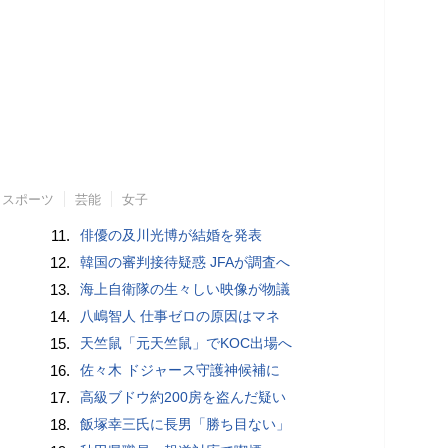
スポーツ
芸能
女子
11.
俳優の及川光博が結婚を発表
12.
韓国の審判接待疑惑 JFAが調査へ
13.
海上自衛隊の生々しい映像が物議
14.
八嶋智人 仕事ゼロの原因はマネ
15.
天竺鼠「元天竺鼠」でKOC出場へ
16.
佐々木 ドジャース守護神候補に
17.
高級ブドウ約200房を盗んだ疑い
18.
飯塚幸三氏に長男「勝ち目ない」