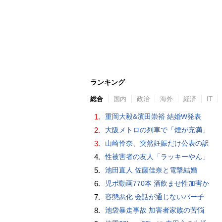
ランキング
総合
国内
政治
海外
経済
IT
1.
重岡大毅&濱田崇裕 結婚W発表
2.
大阪メトロの列車で「煙が充満」
3.
山崎怜奈、突然妊娠だけ公表の訳
4.
性被害者の友人「ラッキーやん」
5.
池田直人 佐藤佳奈と電撃結婚
6.
児ポ動画770本 酒飲ませ性加害か
7.
容態悪化 会話が通じないパー子
8.
池袋暴走事故 加害者家族の苦悩