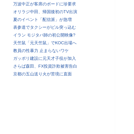
万波中正が客席のボードに珍要求
オリラジ中田、帰国後初のTV出演
夏のイベント「配信派」が急増
表参道でタクシーがビル突っ込む
イラン モジタバ師の初公開映像?
天竺鼠「元天竺鼠」でKOC出場へ
教員の性暴力 止まらないワケ
ガッポリ建設に元天才子役が加入
さらば森田、FX投資詐欺被害告白
京都の五山送り火が苦境に直面