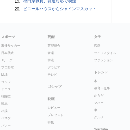
19.
秋田県職員、報道対応で喫煙
20.
ビニールハウスからシャインマスカット約200房を盗んだ疑い ネットで販売か 無職の男（42）逮捕 岡山県警
スポーツ
芸能
女子
海外サッカー
芸能総合
恋愛
日本代表
音楽
ライフスタイル
Jリーグ
韓流
ファッション
プロ野球
グラビア
トレンド
MLB
テレビ
本
ゴルフ
ゴシップ
教育・仕事
テニス
からだ
格闘技
映画
マネー
競馬
レビュー
車
相撲
プレゼント
グルメ
バスケ
特集
バレー
YouTube