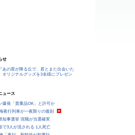
らせ
『あの星が降る丘で、君とまた出会いた
』オリジナルグッズを3名様にプレゼン
ニュース
ン爆発「貴重品OK」と許可か
東海夜行列車が一夜限りの復刻
県知事選挙 現職が当選確実
浴で3人が流される 1人死亡
東海「夜行」新幹線が初運行