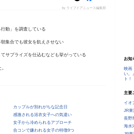
by ライブドアニュース編集部
る行動」を調査している
早朝集合でも彼女を飢えさせない
してサプライズを仕込むなども挙がっている
お知
た。
映画
い。
ト！
主要
イオ
カップルが別れがちな記念日
JR
感激される浴衣女子への気遣い
長野
女子から冷められるアプローチ
海水
合コンで嫌われる女子の特徴9つ
JR