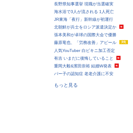
長野県知事選挙 現職が当選確実
海水浴で3人が流される 1人死亡
JR東海「夜行」新幹線が初運行
北朝鮮が兵士をロシア派遣決定か
張本美和が卓球の国際大会で優勝
藤原竜也、「労務改善」アピール
人気YouTuber 白ビキニ加工否定
有吉 いまだに後悔していること
重岡大毅&濱田崇裕 結婚W発表
パー子の認知症 老老介護に不安
もっと見る