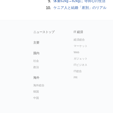
9.
体重62kg→82kgに 寺田心の生活
10.
ケニア人と結婚「差別」のリアル
ニューストップ
IT 経済
経済総合
主要
マーケット
Web
国内
ガジェット
社会
ITビジネス
政治
IT総合
海外
PR
海外総合
韓国
中国