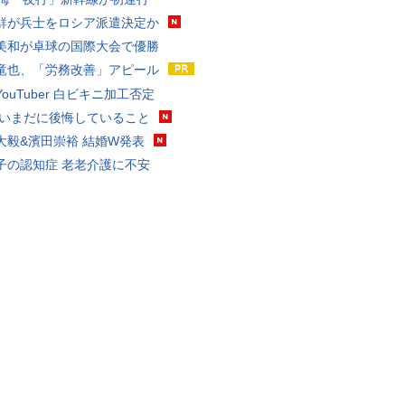
鮮が兵士をロシア派遣決定か
美和が卓球の国際大会で優勝
竜也、「労務改善」アピール
ouTuber 白ビキニ加工否定
 いまだに後悔していること
大毅&濱田崇裕 結婚W発表
子の認知症 老老介護に不安