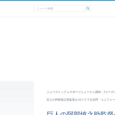
ニューストップ
スポーツニュース
国内・Jリーグ
>
>
巨人の阿部慎之助監督がJ2クラブを訪問「ユニフォ
巨人の阿部慎之助監督