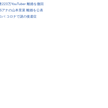
223万YouTuber 離婚を撤回
BSアナの山本里菜 離婚を公表
コバ コロナで謎の後遺症