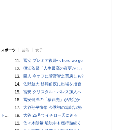
スポーツ
芸能
女子
11.
冨安 プレミア復帰へ here we go
12.
須江監督「人生最高の夜更かし」
13.
巨人 今オフに菅野智之買戻しも?
14.
佐野航大 移籍前夜に出場を拒否
15.
冨安 クリスタル・パレス加入へ
16.
冨安健洋の「移籍先」が決定か
17.
大谷翔平快挙 今季初の1試合2発
”時代
18.
大谷 25号でイチロー氏に迫る
19.
佐々木朗希 離脱中も獲得熱続く