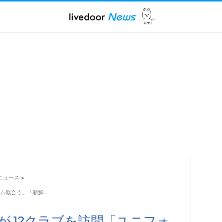
ニュース
>
ーム似合う」「新鮮…
がJ2クラブを訪問「ユニフォ