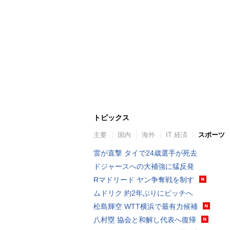
トピックス
主要
国内
海外
IT 経済
スポーツ
雷が直撃 タイで24歳選手が死去
ドジャースへの大補強に猛反発
Rマドリード ヤン争奪戦を制す
ムドリク 約2年ぶりにピッチへ
松島輝空 WTT横浜で最有力候補
八村塁 協会と和解し代表へ復帰