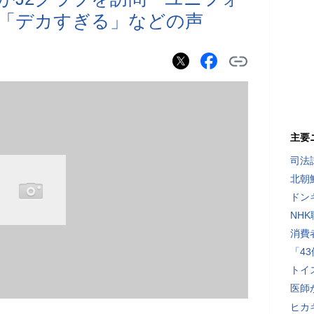
「デカすぎる」などの声
主要
司法
北朝
ドン
NH
消費
「4
トイ
医師
ヒカキ