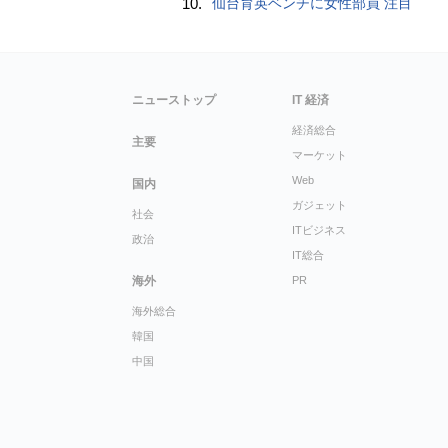
10.
仙台育英ベンチに女性部員 注目
ニューストップ
IT 経済
経済総合
主要
マーケット
Web
国内
ガジェット
社会
ITビジネス
政治
IT総合
海外
PR
海外総合
韓国
中国