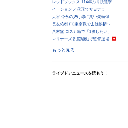
レッドソックス 114年ぶり快進撃
イ・ジョンフ 落球でサヨナラ
大谷 今永の抜け球に笑い先頭弾
長友佑都 FC東京戦で去就挨拶へ
八村塁 ロス五輪で「1勝したい」
マリナーズ 乱闘騒動で監督退場
もっと見る
ライブドアニュースを読もう！