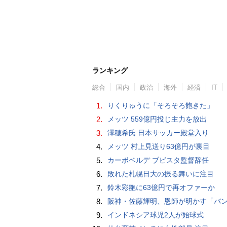
ランキング
総合
国内
政治
海外
経済
IT
1.
りくりゅうに「そろそろ飽きた」
2.
メッツ 559億円投じ主力を放出
3.
澤穂希氏 日本サッカー殿堂入り
4.
メッツ 村上見送り63億円が裏目
5.
カーボベルデ ブビスタ監督辞任
6.
敗れた札幌日大の振る舞いに注目
7.
鈴木彩艶に63億円で再オファーか
8.
阪神・佐藤輝明、恩師が明かす「バント拒否でホームラン」の“やんちゃ坊主
9.
インドネシア球児2人が始球式