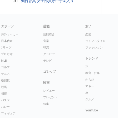
20.
仙台育英 女子部員が甲子園入り
スポーツ
芸能
女子
海外サッカー
芸能総合
恋愛
日本代表
音楽
ライフスタイル
Jリーグ
韓流
ファッション
プロ野球
グラビア
トレンド
MLB
テレビ
本
ゴルフ
ゴシップ
教育・仕事
テニス
からだ
格闘技
映画
マネー
競馬
レビュー
車
相撲
プレゼント
グルメ
バスケ
特集
バレー
YouTube
フィギュア