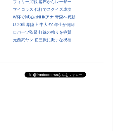
フィリーズ戦 客席からレーザー
マイコラス 代打でスクイズ成功
W杯で脚光のNHKアナ 青森へ異動
U-20世界陸上 中大の1年生が健闘
ロバーツ監督 打線の粘りを称賛
元西武ヤン 初三振に派手な祝福