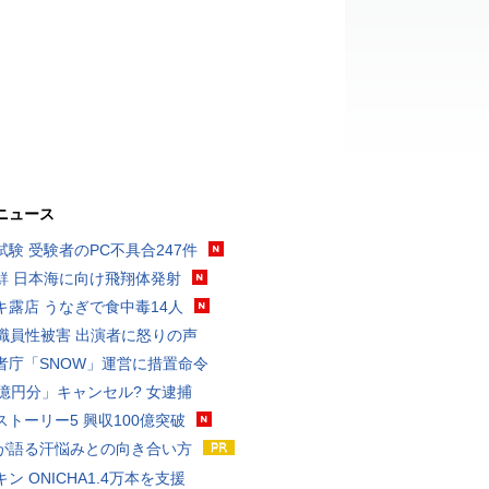
ニュース
試験 受験者のPC不具合247件
鮮 日本海に向け飛翔体発射
キ露店 うなぎで食中毒14人
K職員性被害 出演者に怒りの声
者庁「SNOW」運営に措置命令
3億円分」キャンセル? 女逮捕
ストーリー5 興収100億突破
が語る汗悩みとの向き合い方
ン ONICHA1.4万本を支援