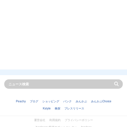
Peachy
ブログ
ショッピング
バンク
みんかぶ
みんかぶChoice
Kstyle
株探
プレスリリース
運営会社
利用規約
プライバシーポリシー