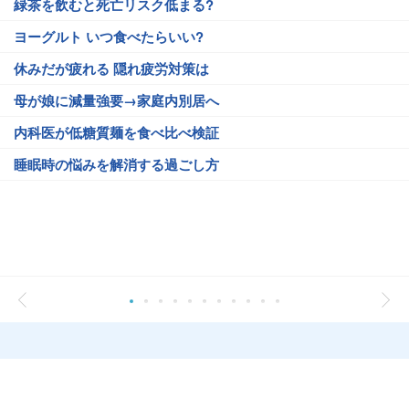
緑茶を飲むと死亡リスク低まる?
ヨーグルト いつ食べたらいい?
休みだが疲れる 隠れ疲労対策は
母が娘に減量強要→家庭内別居へ
内科医が低糖質麺を食べ比べ検証
睡眠時の悩みを解消する過ごし方