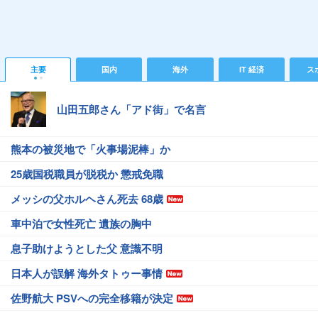
主要
国内
海外
IT 経済
ス
山田五郎さん「アド街」で名言
熊本の被災地で「火事場泥棒」か
25歳国税職員が脱税か 懲戒免職
メッシの父ホルヘさん死去 68歳
車中泊で女性死亡 遺族の胸中
息子助けようとした父 意識不明
日本人が誤解 海外タトゥー事情
佐野航大 PSVへの完全移籍が決定