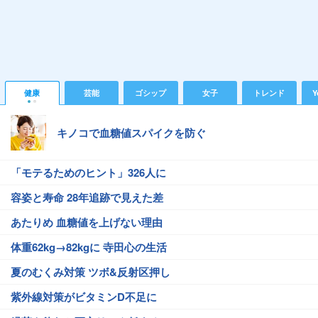
健康
芸能
ゴシップ
女子
トレンド
Y
キノコで血糖値スパイクを防ぐ
「モテるためのヒント」326人に
容姿と寿命 28年追跡で見えた差
あたりめ 血糖値を上げない理由
体重62kg→82kgに 寺田心の生活
夏のむくみ対策 ツボ&反射区押し
紫外線対策がビタミンD不足に