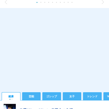
健康
芸能
ゴシップ
女子
トレンド
Y