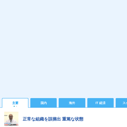
主要
国内
海外
IT 経済
ス
正常な組織を誤摘出 重篤な状態