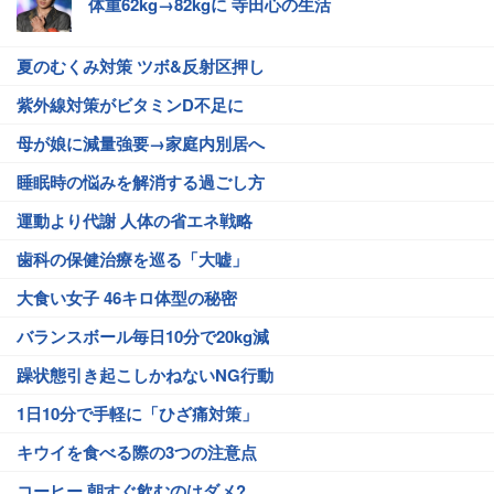
体重62kg→82kgに 寺田心の生活
夏のむくみ対策 ツボ&反射区押し
紫外線対策がビタミンD不足に
母が娘に減量強要→家庭内別居へ
睡眠時の悩みを解消する過ごし方
運動より代謝 人体の省エネ戦略
歯科の保健治療を巡る「大嘘」
大食い女子 46キロ体型の秘密
バランスボール毎日10分で20kg減
躁状態引き起こしかねないNG行動
1日10分で手軽に「ひざ痛対策」
キウイを食べる際の3つの注意点
コーヒー 朝すぐ飲むのはダメ?