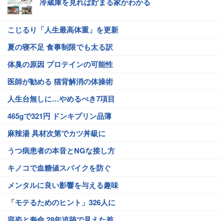
冷蔵庫を見れば貯まる家かわかる
こじるり「人生最高体重」を更新
夏の寝不足 食事制限でも太る訳
体臭の原因 プロテインの可能性
医師が勧める 猫背解消の体操術
人生台無しに…やめるべき7項目
465gで321円 ドンキプリン品薄
麻辣湯 具材次第でカツ丼級に
うつ病患者の本音とNGな接し方
キノコで血糖値スパイクを防ぐ
メンタルに良い影響を与える趣味
「モテるためのヒント」326人に
容姿と寿命 28年追跡で見えた差