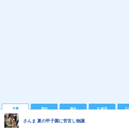
主要
国内
海外
IT 経済
ス
さんま 夏の甲子園に苦言し物議