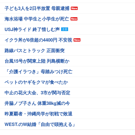
子ども3人を2日半放置 母親逮捕
海水浴場 中学生と小学生が死亡
USJ神ライド 終了惜しむ声
イクラ丼が6倍超の4400円 不安視
路線バスとトラック 正面衝突
台風15号が関東上陸 列島横断か
「介護イラつき」母踏みつけ死亡
ペットのヤギをクマが食べたか
中止の花火大会、3市が関与否定
井脇ノブ子さん 体重38kg減の今
昨夏覇者・沖縄尚学が初戦で敗退
WEST.のW結婚「自由で頭抱える」