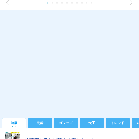
健康
芸能
ゴシップ
女子
トレンド
Y