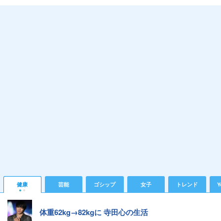
健康
芸能
ゴシップ
女子
トレンド
Y
体重62kg→82kgに 寺田心の生活