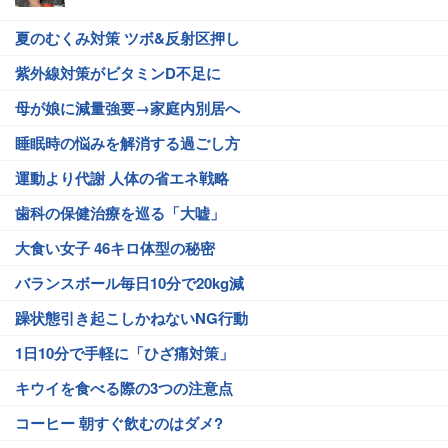
夏のむくみ対策 ツボ&反射区押し
紫外線対策がビタミンD不足に
母が娘に減量強要→家庭内別居へ
睡眠時の悩みを解消する過ごし方
運動より代謝 人体の省エネ戦略
歯科の保健治療を巡る「大嘘」
大食い女子 46キロ体型の秘密
バランスボール毎日10分で20kg減
躁状態引き起こしかねないNG行動
1日10分で手軽に「ひざ痛対策」
キウイを食べる際の3つの注意点
コーヒー 朝すぐ飲むのはダメ?