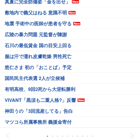
真夏に完全防備姿「金を出せ」
敷地内で義父はねる 意識不明
地震 手術中の医師が患者を守る
広陵の暴力問題 元監督が陳謝
石川の最低賃金 国の目安上回る
服は汗で濡れ皮膚乾燥 男性死亡
悠仁さま 初の「おことば」予定
国民民主代表選 2人が立候補
有明高校、9回2死から大逆転勝利
VIVANT「黒須も二重人格?」反響
神田うの「3回流産してる」告白
マツコら所属事務所 義援金寄付