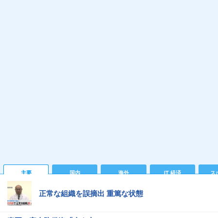
主要
国内
海外
IT 経済
ス
正常な組織を誤摘出 重篤な状態