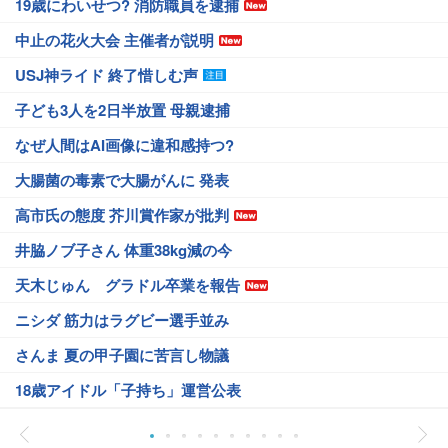
19歳にわいせつ? 消防職員を逮捕
中止の花火大会 主催者が説明
USJ神ライド 終了惜しむ声
子ども3人を2日半放置 母親逮捕
なぜ人間はAI画像に違和感持つ?
大腸菌の毒素で大腸がんに 発表
高市氏の態度 芥川賞作家が批判
井脇ノブ子さん 体重38kg減の今
天木じゅん グラドル卒業を報告
ニシダ 筋力はラグビー選手並み
さんま 夏の甲子園に苦言し物議
18歳アイドル「子持ち」運営公表