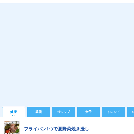
健康
芸能
ゴシップ
女子
トレンド
Y
フライパン1つで夏野菜焼き浸し