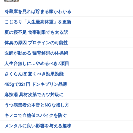
冷蔵庫を見れば貯まる家かわかる
こじるり「人生最高体重」を更新
夏の寝不足 食事制限でも太る訳
体臭の原因 プロテインの可能性
医師が勧める 猫背解消の体操術
人生台無しに…やめるべき7項目
さくらんぼ 驚くべき効果効能
465gで321円 ドンキプリン品薄
麻辣湯 具材次第でカツ丼級に
うつ病患者の本音とNGな接し方
キノコで血糖値スパイクを防ぐ
メンタルに良い影響を与える趣味