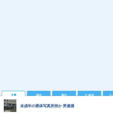
主要
国内
海外
IT 経済
ス
未成年の裸体写真所持か 男逮捕