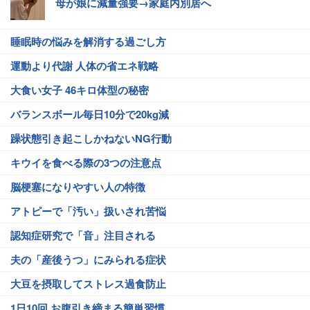
母が娘に減量強要→家庭内別居へ
睡眠時の悩みを解消する過ごし方
運動より代謝 人体の省エネ戦略
大食い女子 46キロ体型の秘密
バランスボール毎日10分で20kg減
躁状態引き起こしかねないNG行動
キウイを食べる際の3つの注意点
脳梗塞になりやすい人の特徴
アトピーで「汚い」扱いされ苦悩
認知症研究で「音」注目される
夫の「産後うつ」にみられる症状
大豆を摂取してストレス過食防止
1日10回 お腹引き締まる簡単習慣