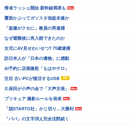
帰省ラッシュ開始 新幹線満席も
覆面かぶってガソスタ強盗未遂か
「盗撮がクセに」教員の男逮捕
なぜ避難後に再入館できたのか
女児にAV見せわいせつ? 75歳逮捕
訪日米人が「日本の遺物」に感動
AI予約に店側激怒「もはやテロ」
注目 古いPCが復活するUSB
久保田が小声の会で「大声主張」
プリキュア 撮影ルールを発表
「脱STARTO社」かじ切り…大勝利
「パパ」の文字消え完全沈黙続く