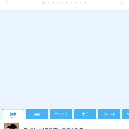
健康
芸能
ゴシップ
女子
トレンド
Y