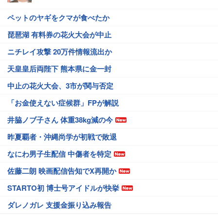
ペットのヤギをクマが食べたか
琵琶湖 有料券の花火大会が中止
ニチレイ攻撃 20万件情報流出か
天皇皇后両陛下 熊本県に金一封
中止の花火大会、3市が関与否定
「お金使えない症候群」FPが解説
井脇ノブ子さん 体重38kg減の今
昨夏覇者・沖縄尚学が初戦で敗退
なにわ男子生配信 中傷者を特定
佐藤二朗 映画配信告知でX再開か
STARTO初 博士号アイドルが快挙
ダレノガレ 支援金振り込み報告