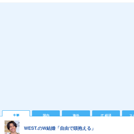
主要
国内
海外
IT 経済
ス
WEST.のW結婚「自由で頭抱える」