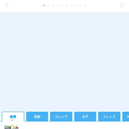
健康
芸能
ゴシップ
女子
トレンド
Y