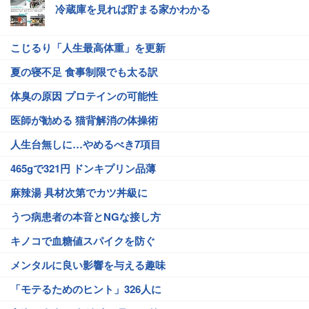
冷蔵庫を見れば貯まる家かわかる
こじるり「人生最高体重」を更新
夏の寝不足 食事制限でも太る訳
体臭の原因 プロテインの可能性
医師が勧める 猫背解消の体操術
人生台無しに…やめるべき7項目
465gで321円 ドンキプリン品薄
麻辣湯 具材次第でカツ丼級に
うつ病患者の本音とNGな接し方
キノコで血糖値スパイクを防ぐ
メンタルに良い影響を与える趣味
「モテるためのヒント」326人に