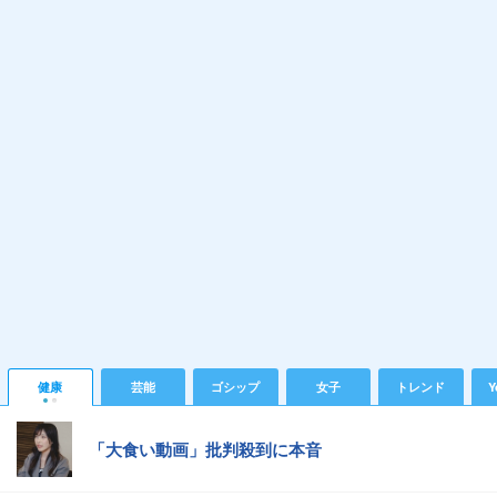
健康
芸能
ゴシップ
女子
トレンド
Y
「大食い動画」批判殺到に本音