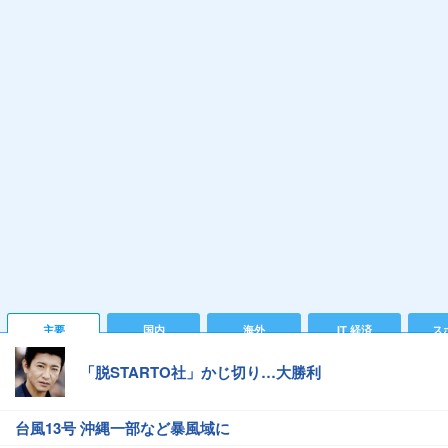
主要
国内
海外
IT 経済
ス
「脱STARTO社」かじ切り…大勝利
台風13号 沖縄一部など暴風域に