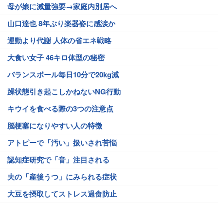
母が娘に減量強要→家庭内別居へ
山口達也 8年ぶり楽器姿に感涙か
運動より代謝 人体の省エネ戦略
大食い女子 46キロ体型の秘密
バランスボール毎日10分で20kg減
躁状態引き起こしかねないNG行動
キウイを食べる際の3つの注意点
脳梗塞になりやすい人の特徴
アトピーで「汚い」扱いされ苦悩
認知症研究で「音」注目される
夫の「産後うつ」にみられる症状
大豆を摂取してストレス過食防止