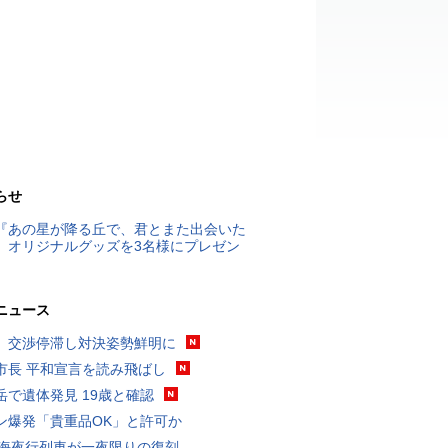
らせ
『あの星が降る丘で、君とまた出会いた
』オリジナルグッズを3名様にプレゼン
ニュース
、交渉停滞し対決姿勢鮮明に
市長 平和宣言を読み飛ばし
岳で遺体発見 19歳と確認
ン爆発「貴重品OK」と許可か
東海夜行列車が一夜限りの復刻