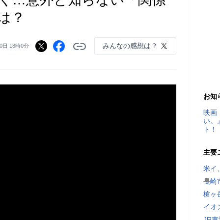
は？
みんなの感想は？
0日 18時0分
お知
映画
い。
ト！
主要
米イ
長崎
槍ヶ
イオ
JR