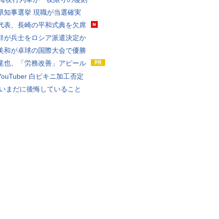
県知事選挙 現職が当選確実
代表、長崎の平和式典を欠席
鮮が兵士をロシア派遣決定か
美和が卓球の国際大会で優勝
竜也、「労務改善」アピール
ouTuber 白ビキニ加工否定
 いまだに後悔していること