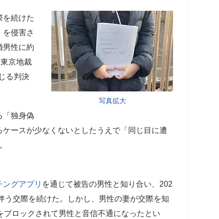
際を続けた
」を侵害さ
婚男性に約
、東京地裁
命じる判決
写真拡大
る「独身偽
るケースが少なくないとしたうえで「同じ目に遭
。
チングアプリ
を通じて被告の男性と知り合い、202
を伴う交際を続けた。しかし、男性の妻が交際を知
をブロックされて男性と音信不通になったとい