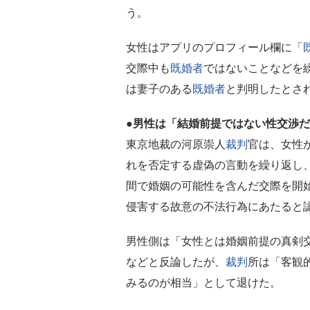
う。
女性はアプリのプロフィール欄に「
交際中も
既婚者
ではないことなどを
は妻子のある
既婚者
と判明したとさ
●男性は「結婚前提ではない性交渉
東京地裁の河原崇人
裁判
官は、女性
れを否定する虚偽の言動を繰り返し
間で婚姻の可能性を含んだ交際を開
侵害する故意の不法行為にあたると
男性側は「女性とは婚姻前提の真剣
などと反論したが、
裁判
所は「客観
みるのが相当」として退けた。