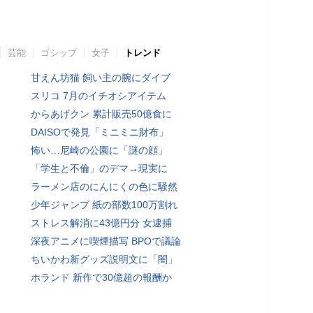
芸能
ゴシップ
女子
トレンド
甘えん坊猫 飼い主の腕にダイブ
スリコ 7月のイチオシアイテム
からあげクン 累計販売50億食に
DAISOで発見「ミニミニ財布」
怖い…尼崎の公園に「謎の顔」
「学生と不倫」のデマ→現実に
ラーメン店のにんにくの色に騒然
少年ジャンプ 紙の部数100万割れ
ストレス解消に43億円分 女逮捕
深夜アニメに喫煙描写 BPOで議論
ちいかわ新グッズ説明文に「闇」
ホランド 新作で30億超の報酬か