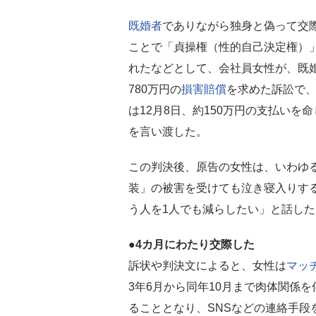
既婚者
でありながら独身と偽って交
ことで「貞操権（性的自己決定権）
れたなどとして、会社員女性が、既
780万円の
損害賠償
を求めた訴訟で
は12月8日、約150万円の支払いを
を言い渡した。
この判決後、原告の女性は、いわゆ
装」の被害を受けても泣き寝入りす
う人を1人でも減らしたい」と話した
●4カ月にわたり交際した
訴状や判決文によると、女性は
マッ
3年6月から同年10月まで肉体関係
ることとなり、SNSなどの連絡手段