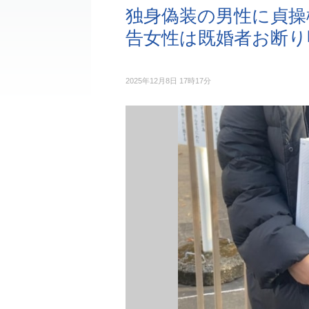
独身偽装の男性に貞操権
告女性は既婚者お断り
2025年12月8日 17時17分