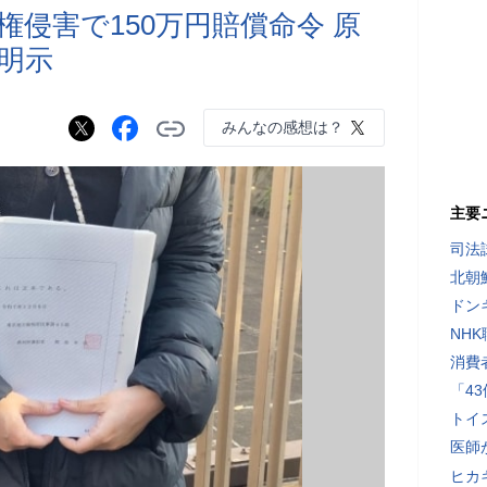
侵害で150万円賠償命令 原
明示
みんなの感想は？
主要
司法
北朝
ドン
NH
消費
「4
トイ
医師
ヒカキ