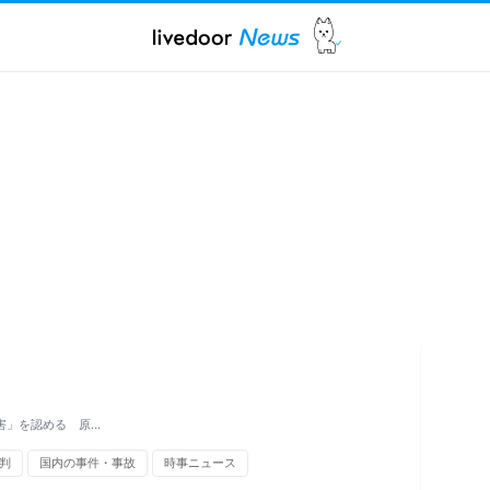
害」を認める 原…
判
国内の事件・事故
時事ニュース