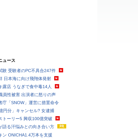
ニュース
試験 受験者のPC不具合247件
鮮 日本海に向け飛翔体発射
キ露店 うなぎで食中毒14人
K職員性被害 出演者に怒りの声
者庁「SNOW」運営に措置命令
3億円分」キャンセル? 女逮捕
ストーリー5 興収100億突破
が語る汗悩みとの向き合い方
ン ONICHA1.4万本を支援