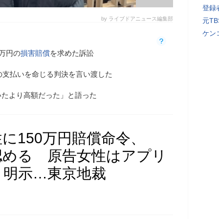
登録者
by ライブドアニュース編集部
元T
ケン
0万円の
損害賠償
を求めた訴訟
円の支払いを命じる判決を言い渡した
いたより高額だった」と語った
に150万円賠償命令、
認める 原告女性はアプリ
」明示…東京地裁