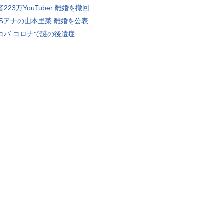
223万YouTuber 離婚を撤回
BSアナの山本里菜 離婚を公表
コバ コロナで謎の後遺症