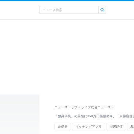
ニューストップ
ライフ総合ニュース
>
>
「独身偽装」の男性に150万円賠償命令、「貞操権侵
既婚者
マッチングアプリ
損害賠償
裁