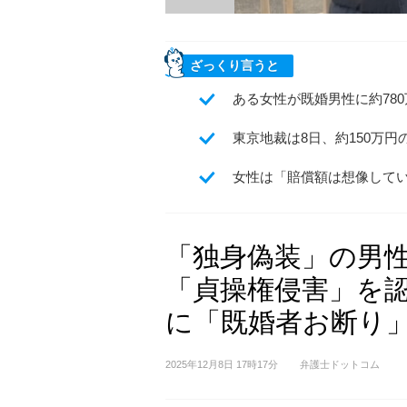
ざっくり言うと
ある女性が既婚男性に約78
東京地裁は8日、約150万
女性は「賠償額は想像して
「独身偽装」の男性
「貞操権侵害」を
に「既婚者お断り
2025年12月8日 17時17分
弁護士ドットコム