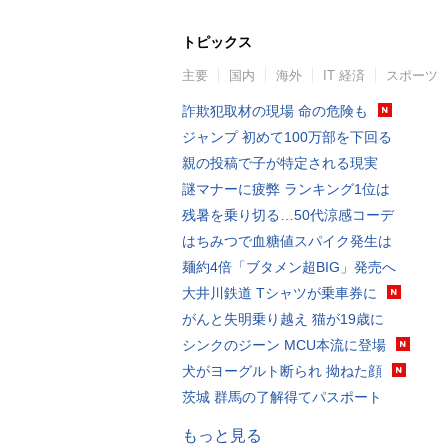
トピックス
主要
国内
海外
IT 経済
スポーツ
詐欺犯取材の現場 命の危険も
ジャンプ 初めて100万部を下回る
親の投稿で子が特定される現実
謎マナーに疲弊 ランキング1位は
残暑を乗り切る…50代涼感コーデ
はちみつで血糖値スパイク発生は
麺約4倍「ブタメン超BIG」発売へ
大井川鉄道 Tシャツが乗車券に
がんと失明乗り越え 猫が19歳に
シンクのジーン MCU本流に登場
犬がヨーグルト断られ 拗ねた顔
茨城 群馬の了解得てパスポート
もっと見る