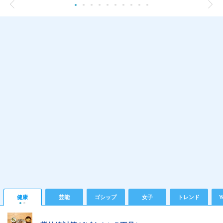
健康
芸能
ゴシップ
女子
トレンド
Y