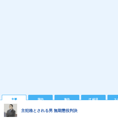
主要
国内
海外
IT 経済
ス
主犯格とされる男 無期懲役判決