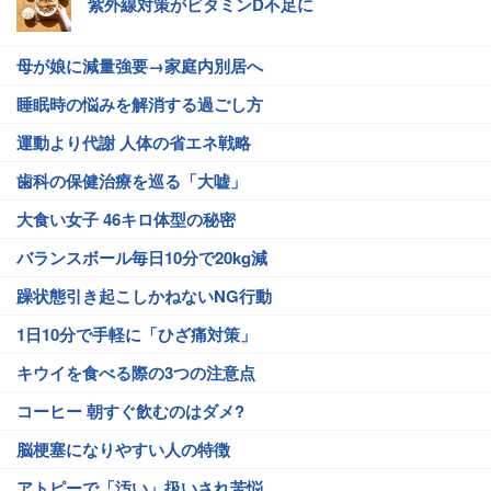
紫外線対策がビタミンD不足に
母が娘に減量強要→家庭内別居へ
睡眠時の悩みを解消する過ごし方
運動より代謝 人体の省エネ戦略
歯科の保健治療を巡る「大嘘」
大食い女子 46キロ体型の秘密
バランスボール毎日10分で20kg減
躁状態引き起こしかねないNG行動
1日10分で手軽に「ひざ痛対策」
キウイを食べる際の3つの注意点
コーヒー 朝すぐ飲むのはダメ?
脳梗塞になりやすい人の特徴
アトピーで「汚い」扱いされ苦悩