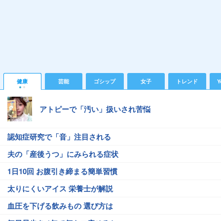
健康
芸能
ゴシップ
女子
トレンド
Y
アトピーで「汚い」扱いされ苦悩
認知症研究で「音」注目される
夫の「産後うつ」にみられる症状
1日10回 お腹引き締まる簡単習慣
太りにくいアイス 栄養士が解説
血圧を下げる飲みもの 選び方は