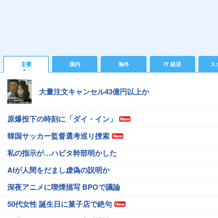
主要
国内
海外
IT 経済
ス
大量注文キャンセル43億円以上か
原爆投下の時刻に「ダイ・イン」
韓国サッカー監督選考巡り捜索
私の指示が…ハビタ幹部明かした
AIが人間をだまし虚偽の説明か
深夜アニメに喫煙描写 BPOで議論
50代女性 誕生日に菓子店で絶句