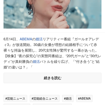
6月14日、
ABEMA
の
婚活
リアリティー番組『ガールオアレデ
ィ3』が放送開始。30歳の女優が理想の結婚相手について赤
裸々な持論を展開し、20代女性陣が驚愕する一幕があった。
【映像】“夜の探究心”の実態同番組は、“20代ガール”と“30代レ
ディ”が真剣勝負の
婚活
バトルを繰り広げ、「“付き合う”と“結
婚”の違いは？」「
続きを読む
#芸能ニュース
#芸能総合ニュース
#婚活
#ABEMA