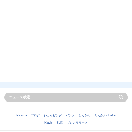
Peachy
ブログ
ショッピング
バンク
みんかぶ
みんかぶChoice
Kstyle
株探
プレスリリース