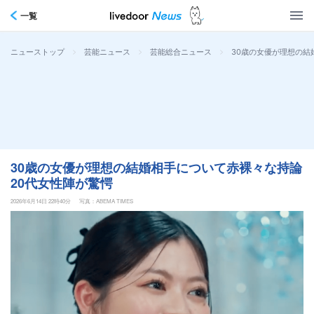
一覧
>
>
>
30歳の女優が理想の結
ニューストップ
芸能ニュース
芸能総合ニュース
30歳の女優が理想の結婚相手について赤裸々な持論
20代女性陣が驚愕
2026年6月14日 22時40分
写真：ABEMA TIMES