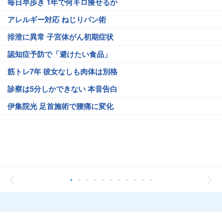
毎日早歩き 1年で何キロ痩せるか
アレルギー対応 ねじりパン術
排泄に異常 子宮体がん初期症状
認知症予防で「避けたい食品」
筋トレ7年 彼女なしも肉体は別格
診察は5分しかできない 本音告白
伊集院光 足首施術で腰痛に変化