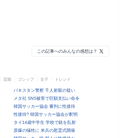
この記事へのみんなの感想は？
芸能
ゴシップ
女子
トレンド
パキスタン警察 千人射殺の疑い
メタ社 SNS被害で巨額支払い命令
韓国サッカー協会 審判に性接待
性接待? 韓国サッカー協会が釈明
タイ14歳中学生 学校で銃を乱射
原爆の犠牲に 米兵の慰霊式開催