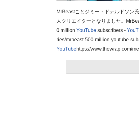
MrBeastことジミー・ドナルドソン
人クリエイターとなりました。MrBeast becomes 
0 million
YouTube
subscribers -
YouT
ries/mrbeast-500-million-youtube-sub
YouTube
https://www.thewrap.com/med