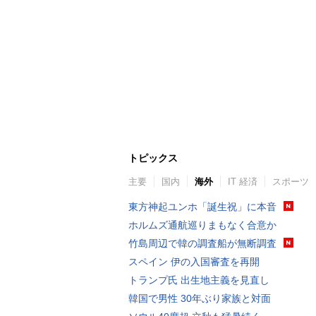
トピックス
主要
国内
海外
IT 経済
スポーツ
東方神起ユンホ「誕生祝」に本音
ホルムズ通航巡りまもなく合意か
竹島周辺で韓の調査船が無断調査
スペイン 伊の入国審査を再開
トランプ氏 出生地主義を見直し
韓国で男性 30年ぶり家族と対面