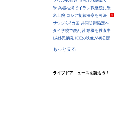
ソウル40度超 立秋も猛暑続く
米 兵器枯渇でイラン戦継続に壁
米上院 ロシア制裁法案を可決
サウジら3カ国 共同防衛協定へ
タイ学校で銃乱射 動機を捜査中
LA移民摘発 ICEの映像が初公開
もっと見る
ライブドアニュースを読もう！