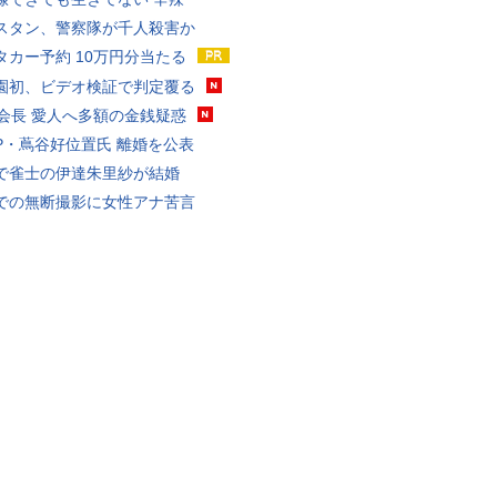
スタン、警察隊が千人殺害か
タカー予約 10万円分当たる
園初、ビデオ検証で判定覆る
FA会長 愛人へ多額の金銭疑惑
P・蔦谷好位置氏 離婚を公表
で雀士の伊達朱里紗が結婚
での無断撮影に女性アナ苦言