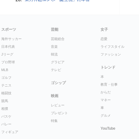
スポーツ
芸能
女子
海外サッカー
芸能総合
恋愛
日本代表
音楽
ライフスタイル
Jリーグ
韓流
ファッション
プロ野球
グラビア
トレンド
MLB
テレビ
本
ゴルフ
ゴシップ
教育・仕事
テニス
からだ
格闘技
映画
マネー
競馬
レビュー
車
相撲
プレゼント
グルメ
バスケ
特集
バレー
YouTube
フィギュア