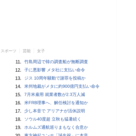
スポーツ
芸能
女子
11.
竹島周辺で韓の調査船が無断調査
12.
子に悪影響 メタ社に支払い命令
13.
ジス 10周年騒動で謝罪を投稿か
14.
米州地裁がメタに約900億円支払い命令
15.
7月米雇用 就業者数が2.3万人減
16.
米FRB理事へ、解任検討を通知か
17.
少し本音で アリアナが活休説明
18.
ソウル40度超 立秋も猛暑続く
19.
ホルムズ通航巡りまもなく合意か
20.
東方神起ユンホ「誕生祝」に本音