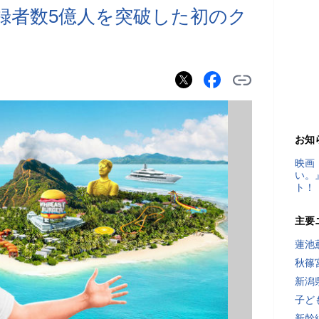
beで登録者数5億人を突破した初のク
お知
映画
い。
ト！
主要
蓮池
秋篠
新潟
子ど
新幹