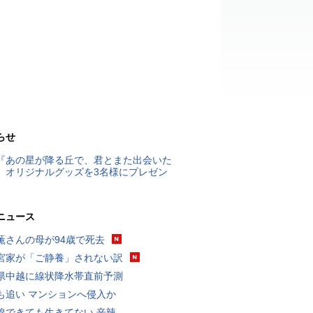
らせ
『あの星が降る丘で、君とまた出会いた
』オリジナルグッズを3名様にプレゼン
ニュース
薫さんの母が94歳で死去
宮家が「ご静養」されない訳
県中越に線状降水帯直前予測
も追い マンションへ侵入か
線できても生きてない 辛辣