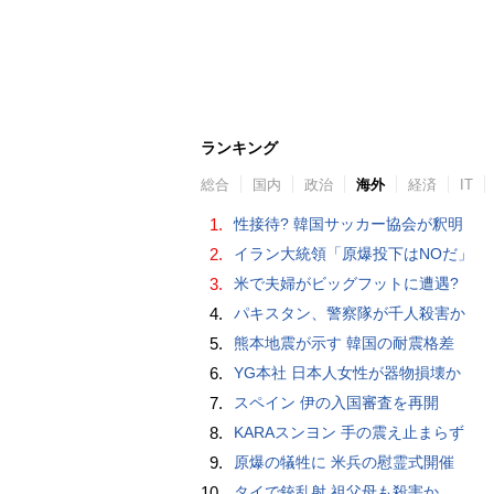
ランキング
総合
国内
政治
海外
経済
IT
1.
性接待? 韓国サッカー協会が釈明
2.
イラン大統領「原爆投下はNOだ」
3.
米で夫婦がビッグフットに遭遇?
4.
パキスタン、警察隊が千人殺害か
5.
熊本地震が示す 韓国の耐震格差
6.
YG本社 日本人女性が器物損壊か
7.
スペイン 伊の入国審査を再開
8.
KARAスンヨン 手の震え止まらず
9.
原爆の犠牲に 米兵の慰霊式開催
10.
タイで銃乱射 祖父母も殺害か