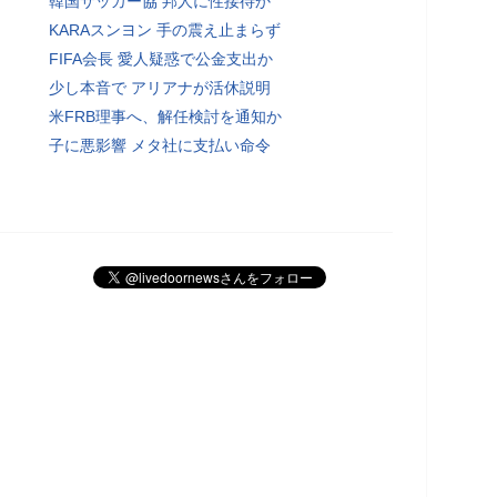
韓国サッカー協 邦人に性接待か
KARAスンヨン 手の震え止まらず
FIFA会長 愛人疑惑で公金支出か
少し本音で アリアナが活休説明
米FRB理事へ、解任検討を通知か
子に悪影響 メタ社に支払い命令