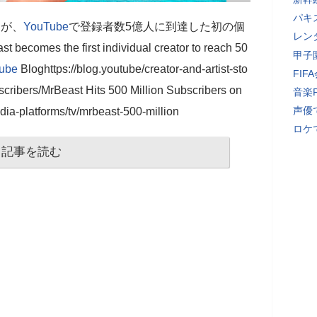
パキ
氏が、
YouTube
で登録者数5億人に到達した初の個
レン
the first individual creator to reach 50
甲子
ube
Bloghttps://blog.youtube/creator-and-artist-sto
FI
scribers/MrBeast Hits 500 Million Subscribers on
音楽
声優
ia-platforms/tv/mrbeast-500-million
ロケ
記事を読む