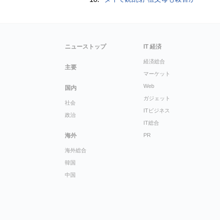
ニューストップ
IT 経済
経済総合
主要
マーケット
Web
国内
ガジェット
社会
ITビジネス
政治
IT総合
海外
PR
海外総合
韓国
中国