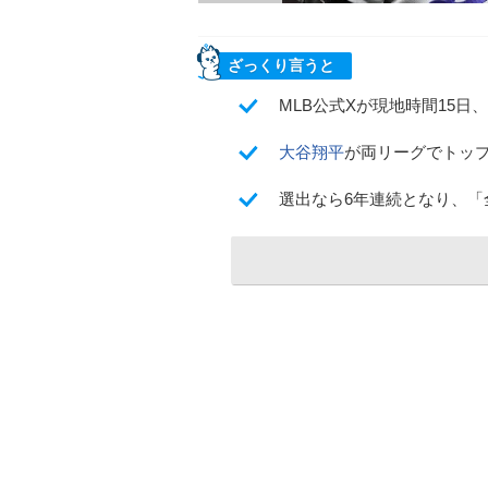
ざっくり言うと
MLB公式Xが現地時間15
大谷翔平
が両リーグでトッ
選出なら6年連続となり、