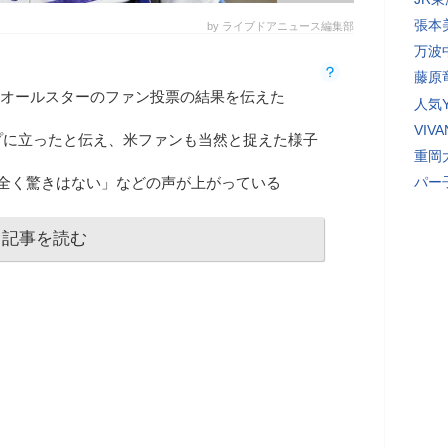
張本
by ライブドアニュース編集部
万波
藤原
日、オールスターのファン投票の結果を伝えた
人気Y
VI
プに立ったと伝え、米ファンも当然と捉えた様子
重岡
「全く驚きはない」などの声が上がっている
パー
記事を読む