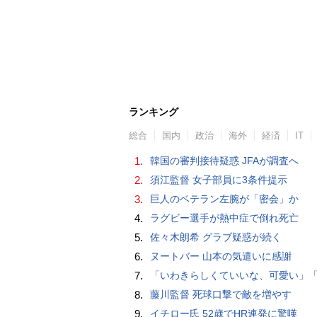
ランキング
総合
国内
政治
海外
経済
IT
1.
韓国の審判接待疑惑 JFAが調査へ
2.
須江監督 女子部員に3条件提示
3.
巨人のベテラン左腕が「密会」か
4.
ラグビー選手が熱中症で倒れ死亡
5.
佐々木朗希 グラブ疑惑が続く
6.
ヌートバー 山本の気遣いに感謝
7.
「いわきらしくていいな、可愛い」「斬新」初出場初勝利の東日本国際大昌平、アルプス彩ったフラダンス部の応援に反響 部員は感無量「夢を見て
8.
藤川監督 死球口撃で敵を増やす
9.
イチロー氏 52歳でHR連発に驚嘆