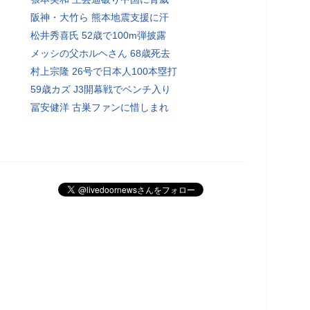
阪神・大竹ら 熊本地震支援に汗
松井秀喜氏 52歳で100m弾披露
メッシの父ホルヘさん 68歳死去
村上宗隆 26号で日本人100本塁打
59歳カズ J3開幕戦でベンチ入り
冨安健洋 古巣ファンに惜しまれ