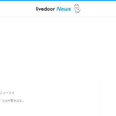
ニュース
>
「もはや驚きはな…