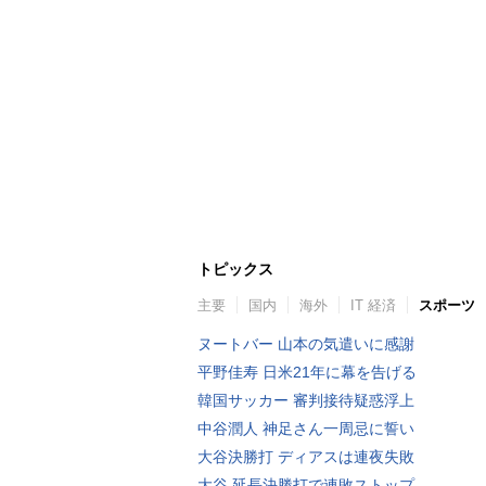
トピックス
主要
国内
海外
IT 経済
スポーツ
ヌートバー 山本の気遣いに感謝
平野佳寿 日米21年に幕を告げる
韓国サッカー 審判接待疑惑浮上
中谷潤人 神足さん一周忌に誓い
大谷決勝打 ディアスは連夜失敗
大谷 延長決勝打で連敗ストップ