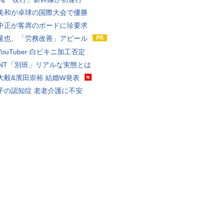
美和が卓球の国際大会で優勝
中正が客席のボードに珍要求
竜也、「労務改善」アピール
ouTuber 白ビキニ加工否定
VANT「別班」リアルな実態とは
大毅&濱田崇裕 結婚W発表
子の認知症 老老介護に不安