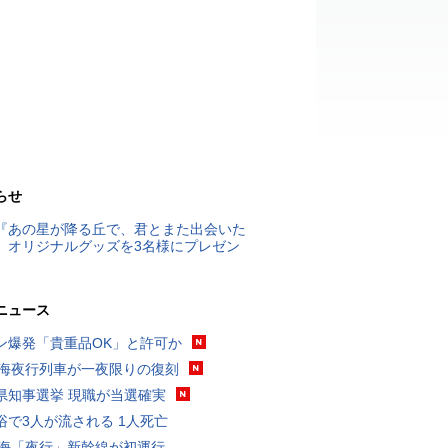
らせ
『あの星が降る丘で、君とまた出会いた
』オリジナルグッズを3名様にプレゼン
ニュース
ン爆発「貴重品OK」と許可か
東海夜行列車が一夜限りの復刻
県知事選挙 現職が当選確実
浴で3人が流される 1人死亡
東海「夜行」新幹線が初運行