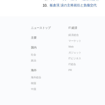
10.
板倉滉 涙の主将就任と負傷交代
ニューストップ
IT 経済
経済総合
主要
マーケット
Web
国内
ガジェット
社会
ITビジネス
政治
IT総合
海外
PR
海外総合
韓国
中国