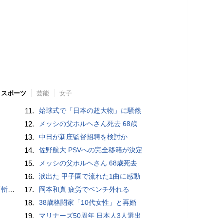
スポーツ
芸能
女子
11.
始球式で「日本の超大物」に騒然
12.
メッシの父ホルヘさん死去 68歳
13.
中日が新庄監督招聘を検討か
14.
佐野航大 PSVへの完全移籍が決定
15.
メッシの父ホルヘさん 68歳死去
16.
涙出た 甲子園で流れた1曲に感動
いるよう」
17.
岡本和真 疲労でベンチ外れる
18.
38歳格闘家「10代女性」と再婚
19.
マリナーズ50周年 日本人3人選出