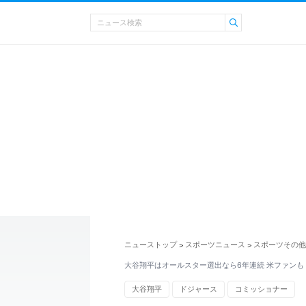
ニューストップ
スポーツニュース
スポーツその他
>
>
大谷翔平はオールスター選出なら6年連続 米ファンも
大谷翔平
ドジャース
コミッショナー