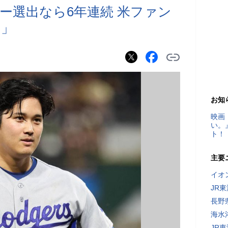
ー選出なら6年連続 米ファン
い」
お知
映画
い。
ト！
主要
イオ
JR
長野
海水
JR