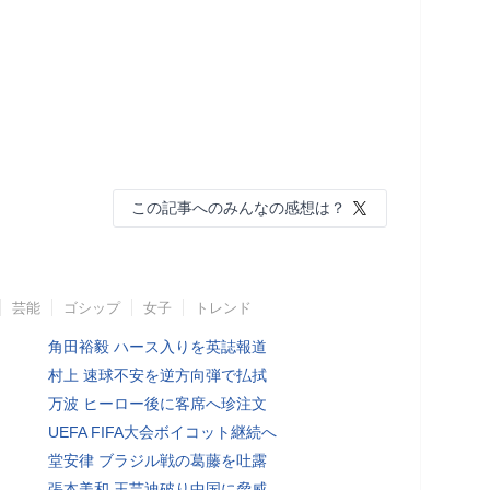
この記事へのみんなの感想は？
芸能
ゴシップ
女子
トレンド
角田裕毅 ハース入りを英誌報道
村上 速球不安を逆方向弾で払拭
万波 ヒーロー後に客席へ珍注文
UEFA FIFA大会ボイコット継続へ
堂安律 ブラジル戦の葛藤を吐露
張本美和 王芸迪破り中国に脅威