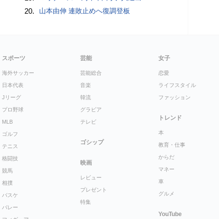
20.
山本由伸 連敗止めへ復調登板
スポーツ
芸能
女子
海外サッカー
芸能総合
恋愛
日本代表
音楽
ライフスタイル
Jリーグ
韓流
ファッション
プロ野球
グラビア
トレンド
MLB
テレビ
本
ゴルフ
ゴシップ
教育・仕事
テニス
からだ
格闘技
映画
マネー
競馬
レビュー
車
相撲
プレゼント
グルメ
バスケ
特集
バレー
YouTube