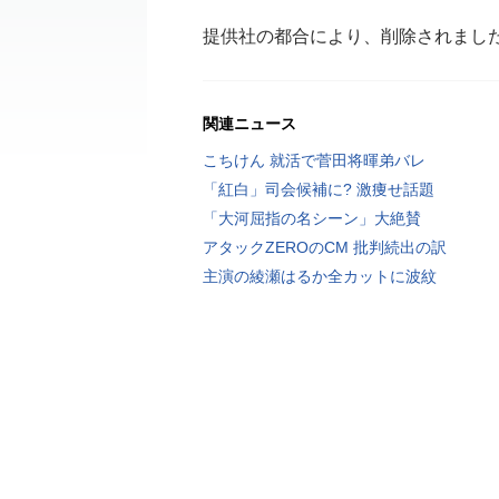
提供社の都合により、削除されまし
関連ニュース
こちけん 就活で菅田将暉弟バレ
「紅白」司会候補に? 激痩せ話題
「大河屈指の名シーン」大絶賛
アタックZEROのCM 批判続出の訳
主演の綾瀬はるか全カットに波紋