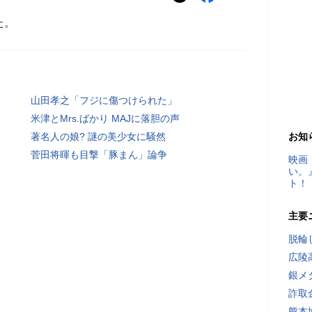
た。
山田孝之「フジに傷つけられた」
米津とMrs.ばかり MAJに落胆の声
著名人の娘? 謎の美少女に騒然
お知
菅田将暉も目撃「豚まん」論争
映画
い。
ト！
主要
脱輪
広陵
銀メ
詐取
熊本