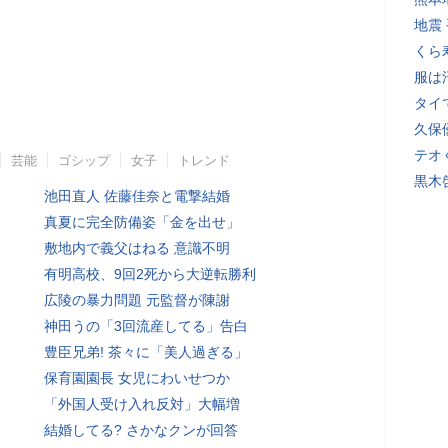
地震
くら
服は
タイ
久保
テオ
芸能
ゴシップ
女子
トレンド
黒木
池田直人 佐藤佳奈と電撃結婚
真夏に完全防備姿「金を出せ」
敷地内で義父はねる 意識不明
有明高校、9回2死から大逆転勝利
広陵の暴力問題 元監督が陳謝
神田うの「3回流産してる」告白
豊臣兄弟! 茶々に「美人過ぎる」
保育園園長 女児にわいせつか
「外国人受け入れ反対」大幅増
結婚してる? さかなクンが回答