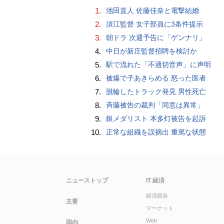
1.
池田直人 佐藤佳奈と電撃結婚
2.
須江監督 女子部員に3条件提示
3.
朝ドラ 次週予告に「ゲンナリ」
4.
中日が新庄監督招聘を検討か
5.
駅で流れた「不適切音声」に声明
6.
被爆で子あきらめる 怒った医者
7.
脱輪したトラック発見 男性死亡
8.
斉藤被告の裁判「同意は異常」
9.
銀メダリスト 本多灯被告を起訴
10.
正常な組織を誤摘出 重篤な状態
ニューストップ
IT 経済
経済総合
主要
マーケット
Web
国内