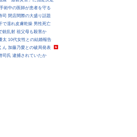
 手術中の医師が患者を守る
寿司 閉店間際の大盛り話題
汗で濡れ皮膚乾燥 男性死亡
で銃乱射 祖父母も殺害か
優太 10代女性との結婚報告
くん 加藤乃愛との破局発表
啓司氏 逮捕されていたか