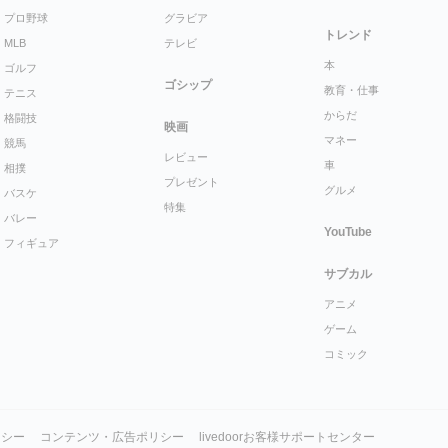
プロ野球
グラビア
トレンド
MLB
テレビ
本
ゴルフ
ゴシップ
教育・仕事
テニス
からだ
格闘技
映画
マネー
競馬
レビュー
車
相撲
プレゼント
グルメ
バスケ
特集
バレー
YouTube
フィギュア
サブカル
アニメ
ゲーム
コミック
リシー
コンテンツ・広告ポリシー
livedoorお客様サポートセンター