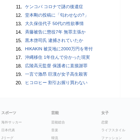
11.
ケンコバ コロナで謎の後遺症
12.
堂本剛の投稿に「匂わせなの?」
13.
大久保佳代子 50代の性欲事情
14.
斉藤被告に懲役7年 無罪主張か
15.
黒木啓司氏 逮捕されていたか
16.
HIKAKIN 被災地に2000万円を寄付
17.
沖縄移住 1年住んで分かった現実
18.
広陵高元監督 保護者に直接謝罪
19.
一言で激昂 巨漢が女子高生殺害
20.
ヒコロヒー 割引お握り買わない
スポーツ
芸能
女子
海外サッカー
芸能総合
恋愛
日本代表
音楽
ライフスタイル
Jリーグ
韓流
ファッション