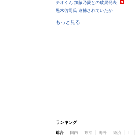
テオくん 加藤乃愛との破局発表
黒木啓司氏 逮捕されていたか
もっと見る
ランキング
総合
国内
政治
海外
経済
IT