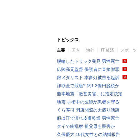
トピックス
主要
国内
海外
IT 経済
スポーツ
脱輪したトラック発見 男性死亡
広陵高元監督 保護者に直接謝罪
銀メダリスト 本多灯被告を起訴
詐取金で競艇? 約1.3億円脱税か
熊本地震「激甚災害」に指定決定
地震 手術中の医師が患者を守る
くら寿司 閉店間際の大盛り話題
服は汗で濡れ皮膚乾燥 男性死亡
タイで銃乱射 祖父母も殺害か
久保優太 10代女性との結婚報告