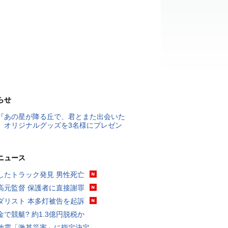
らせ
『あの星が降る丘で、君とまた出会いた
』オリジナルグッズを3名様にプレゼン
ニュース
したトラック発見 男性死亡
高元監督 保護者に直接謝罪
ダリスト 本多灯被告を起訴
金で競艇? 約1.3億円脱税か
地震「激甚災害」に指定決定