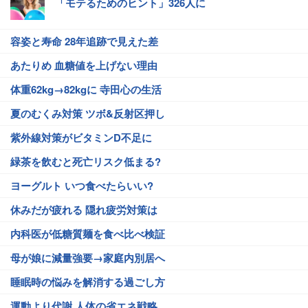
「モテるためのヒント」326人に
容姿と寿命 28年追跡で見えた差
あたりめ 血糖値を上げない理由
体重62kg→82kgに 寺田心の生活
夏のむくみ対策 ツボ&反射区押し
紫外線対策がビタミンD不足に
緑茶を飲むと死亡リスク低まる?
ヨーグルト いつ食べたらいい?
休みだが疲れる 隠れ疲労対策は
内科医が低糖質麺を食べ比べ検証
母が娘に減量強要→家庭内別居へ
睡眠時の悩みを解消する過ごし方
運動より代謝 人体の省エネ戦略