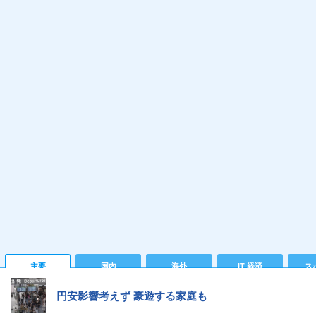
主要
国内
海外
IT 経済
ス
円安影響考えず 豪遊する家庭も