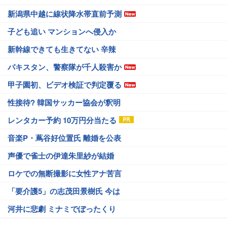
新潟県中越に線状降水帯直前予測
子ども追い マンションへ侵入か
新幹線できても生きてない 辛辣
パキスタン、警察隊が千人殺害か
甲子園初、ビデオ検証で判定覆る
性接待? 韓国サッカー協会が釈明
レンタカー予約 10万円分当たる
音楽P・蔦谷好位置氏 離婚を公表
声優で雀士の伊達朱里紗が結婚
ロケでの無断撮影に女性アナ苦言
「要介護5」の志茂田景樹氏 今は
河井に悲劇 ミナミでぼったくり