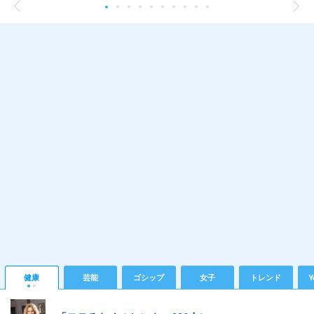
健康
芸能
ゴシップ
女子
トレンド
Y